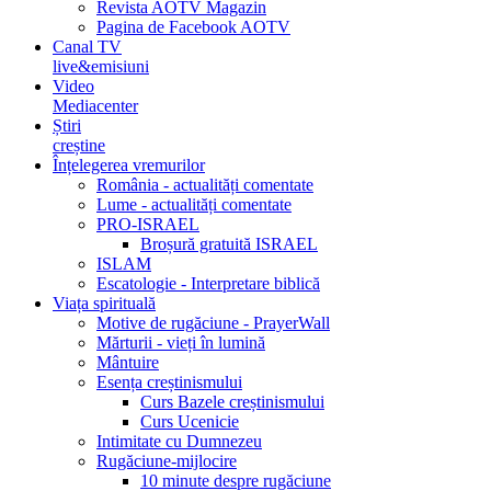
Revista AOTV Magazin
Pagina de Facebook AOTV
Canal TV
live&emisiuni
Video
Mediacenter
Știri
creștine
Înțelegerea vremurilor
România - actualități comentate
Lume - actualități comentate
PRO-ISRAEL
Broșură gratuită ISRAEL
ISLAM
Escatologie - Interpretare biblică
Viața spirituală
Motive de rugăciune - PrayerWall
Mărturii - vieți în lumină
Mântuire
Esența creștinismului
Curs Bazele creștinismului
Curs Ucenicie
Intimitate cu Dumnezeu
Rugăciune-mijlocire
10 minute despre rugăciune