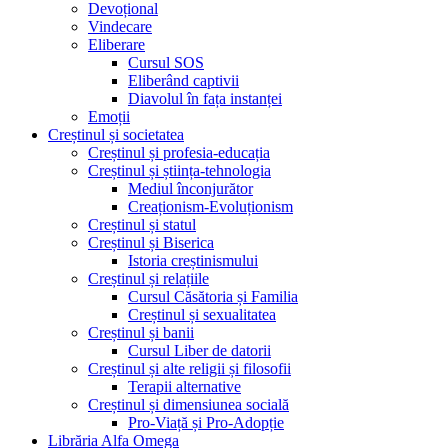
Devoțional
Vindecare
Eliberare
Cursul SOS
Eliberând captivii
Diavolul în fața instanței
Emoții
Creștinul și societatea
Creștinul și profesia-educația
Creștinul și știința-tehnologia
Mediul înconjurător
Creaționism-Evoluționism
Creștinul și statul
Creștinul și Biserica
Istoria creștinismului
Creștinul și relațiile
Cursul Căsătoria și Familia
Creștinul și sexualitatea
Creștinul și banii
Cursul Liber de datorii
Creștinul și alte religii și filosofii
Terapii alternative
Creștinul și dimensiunea socială
Pro-Viață și Pro-Adopție
Librăria Alfa Omega