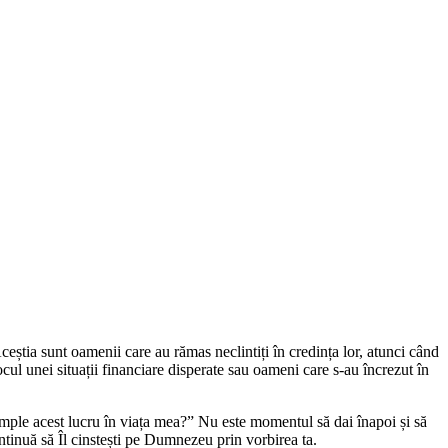
ceștia sunt oamenii care au rămas neclintiți în credința lor, atunci când
cul unei situații financiare disperate sau oameni care s-au încrezut în
âmple acest lucru în viața mea?” Nu este momentul să dai înapoi și să
ntinuă să Îl cinstești pe Dumnezeu prin vorbirea ta.