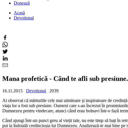
Donează
Acasă
Devotional
Mana profetică - Când te afli sub presiune.
16.11.2015
Devoțional
2039
Ai observat că mărturiile cele mai uimitoare și inspiratoare de credință
viața lor a fost sub presiune. Oameni care s-au încrezut în promisiunile
Dumnezeu pentru vindecare, atunci când erau bolnavi într-o fază term
Când ajungi într-un punct greu al vieții tale, nu este timp să bați în
pui la îndoială credincioșia lui Dumnezeu. Analizează-te mai bine pe ti