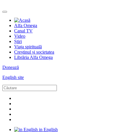
Alfa Omega
Canal TV
Video
Știri
Viața spirituală
Creștinul și societatea
Librăria Alfa Omega
Donează
English site
in English