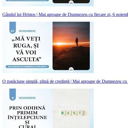
Gândul lui Hristos | Mai aproape de Dumnezeu cu fiecare zi, 6 noiem
O rugăciune simplă, plină de credință | Mai aproape de Dumnezeu cu 