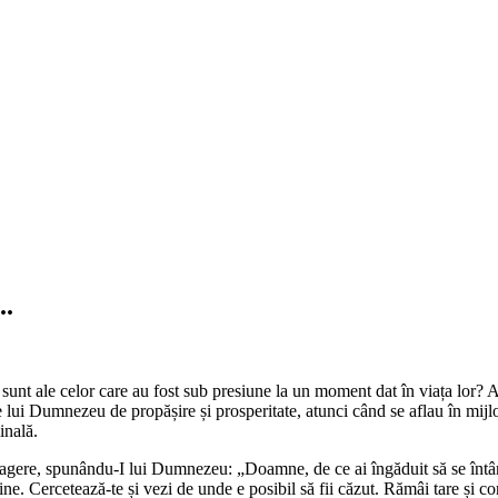
..
 sunt ale celor care au fost sub presiune la un moment dat în viața lor? A
 lui Dumnezeu de propășire și prosperitate, atunci când se aflau în mijlo
inală.
 retragere, spunându-I lui Dumnezeu: „Doamne, de ce ai îngăduit să se înt
ne. Cercetează-te și vezi de unde e posibil să fii căzut. Rămâi tare și co