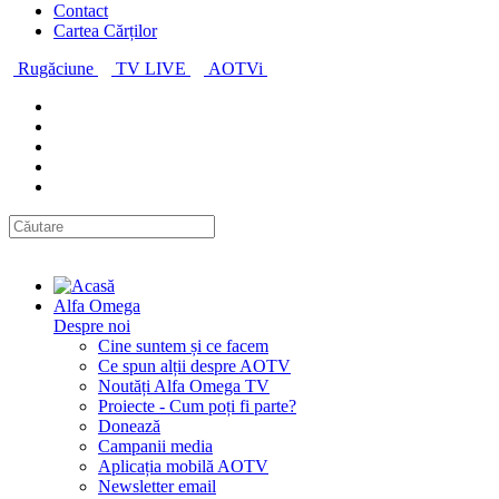
Contact
Cartea Cărților
Rugăciune
TV LIVE
AOTVi
Alfa Omega
Despre noi
Cine suntem și ce facem
Ce spun alții despre AOTV
Noutăți Alfa Omega TV
Proiecte - Cum poți fi parte?
Donează
Campanii media
Aplicația mobilă AOTV
Newsletter email