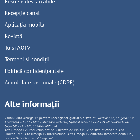
Resurse descărcabile
Recepție canal
Aplicația mobilă
Revistă
Tu și AOTV
Termeni și condiții
Politică confidențialitate
Acord date personale (GDPR)
Alte informații
Canalul Alfa Omega TV poate fi recepționat gratuit via satelit:
Eutelsat 16A, 16 grade Est,
Frecventa – 12.567 Mhz, Polarizare
Vertica
lă, Symbol rate - 16.667 ks/s, Modulație: DVB-
S2,8PSK, FEC - 3/5, Codare - MPEG-4
.
Alfa Omega TV Production deține 2 licențe de emisie TV pe satelit: canalele Alfa
Omega TV și Alfa Omega TV Internațional. Alfa Omega TV editeaza, la fiecare doua luni,
revista: "Alfa Omega TV Magazin".