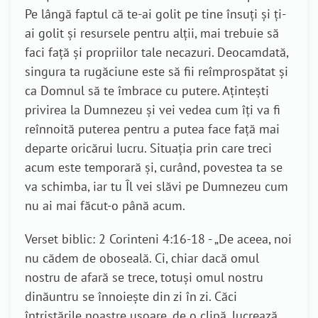
Pe lângă faptul că te-ai golit pe tine însuți și ți-
ai golit și resursele pentru alții, mai trebuie să
faci față și propriilor tale necazuri. Deocamdată,
singura ta rugăciune este să fii reîmprospătat și
ca Domnul să te îmbrace cu putere. Ațintești
privirea la Dumnezeu și vei vedea cum îți va fi
reînnoită puterea pentru a putea face față mai
departe oricărui lucru. Situația prin care treci
acum este temporară și, curând, povestea ta se
va schimba, iar tu Îl vei slăvi pe Dumnezeu cum
nu ai mai făcut-o până acum.
Verset biblic: 2 Corinteni 4:16-18 - „De aceea, noi
nu cădem de oboseală. Ci, chiar dacă omul
nostru de afară se trece, totuşi omul nostru
dinăuntru se înnoieşte din zi în zi. Căci
întristările noastre uşoare, de o clipă, lucrează