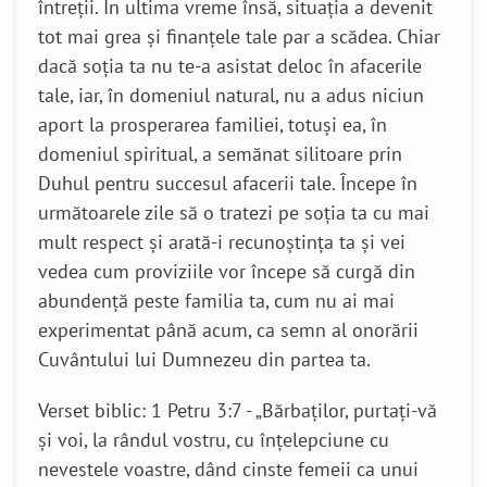
întreții. În ultima vreme însă, situația a devenit
tot mai grea și finanțele tale par a scădea. Chiar
dacă soția ta nu te-a asistat deloc în afacerile
tale, iar, în domeniul natural, nu a adus niciun
aport la prosperarea familiei, totuși ea, în
domeniul spiritual, a semănat silitoare prin
Duhul pentru succesul afacerii tale. Începe în
următoarele zile să o tratezi pe soția ta cu mai
mult respect și arată-i recunoștința ta și vei
vedea cum proviziile vor începe să curgă din
abundență peste familia ta, cum nu ai mai
experimentat până acum, ca semn al onorării
Cuvântului lui Dumnezeu din partea ta.
Verset biblic: 1 Petru 3:7 - „Bărbaţilor, purtaţi-vă
şi voi, la rândul vostru, cu înţelepciune cu
nevestele voastre, dând cinste femeii ca unui