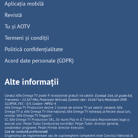
Aplicația mobilă
Revistă
Tu și AOTV
Termeni și condiții
Politică confidențialitate
Acord date personale (GDPR)
Alte informații
Canalul Alfa Omega TV poate fi recepționat gratuit via satelit:
Eutelsat 16A, 16 grade Est,
Frecventa – 12.567 Mhz, Polarizare
Vertica
lă, Symbol rate - 16.667 ks/s, Modulație: DVB-
S2,8PSK, FEC - 3/5, Codare - MPEG-4
.
Alfa Omega TV Production deține 2 licențe de emisie TV pe satelit: canalele Alfa
Omega TV și Alfa Omega TV Internațional. Alfa Omega TV editeaza, la fiecare doua luni,
revista: "Alfa Omega TV Magazin".
SC Alfa Omega TV Production SRL, Str Aurel Pop nr. 8, Timisoara. Reprezentant legal și
asociat unic: Pețan Tudor. Conducerea societății: Pețan Tudor: director general,
coodonator programe; Pețan Mirela: director executiv;
Cod de conduită profesională
Organismul de reglementare sau de supraveghere competent este Consiliul National al