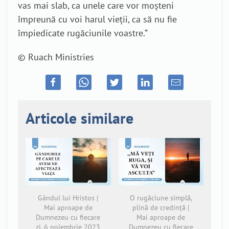
vas mai slab, ca unele care vor moşteni
împreună cu voi harul vieţii, ca să nu fie
împiedicate rugăciunile voastre.”
© Ruach Ministries
Articole similare
Gândul lui Hristos |
O rugăciune simplă,
Mai aproape de
plină de credință |
Dumnezeu cu fiecare
Mai aproape de
zi, 6 noiembrie 2023
Dumnezeu cu fiecare