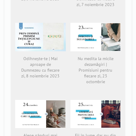
zi, 7 noiembrie 2023
Odihnește-te | Mai
Nu medita la micile
aproape de
dezamăgiri |
Dumnezeu cu fiecare
Promisiuni pentru
zi, 8 noiembrie 2023
fiecare zi, 23
octombrie
Alege gânduri mai
Fii în lume, dar nu din