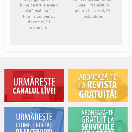
bune pentru a avea o
lume! | Promisiuni
viață mai bună |
pentru fiecare zi, 25
Promisiuni pentru
octombrie
fiecare zi, 24
octombrie