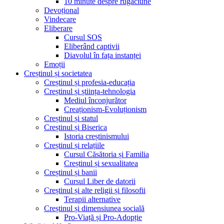
10 minute despre rugăciune
Devoțional
Vindecare
Eliberare
Cursul SOS
Eliberând captivii
Diavolul în fața instanței
Emoții
Creștinul și societatea
Creștinul și profesia-educația
Creștinul și știința-tehnologia
Mediul înconjurător
Creaționism-Evoluționism
Creștinul și statul
Creștinul și Biserica
Istoria creștinismului
Creștinul și relațiile
Cursul Căsătoria și Familia
Creștinul și sexualitatea
Creștinul și banii
Cursul Liber de datorii
Creștinul și alte religii și filosofii
Terapii alternative
Creștinul și dimensiunea socială
Pro-Viață și Pro-Adopție