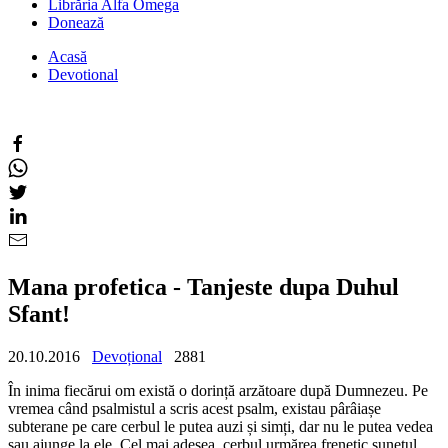
Librăria Alfa Omega
Donează
Acasă
Devotional
Mana profetica - Tanjeste dupa Duhul
Sfant!
20.10.2016
Devoțional
2881
În inima fiecărui om există o dorință arzătoare după Dumnezeu. Pe
vremea când psalmistul a scris acest psalm, existau pârâiașe
subterane pe care cerbul le putea auzi și simți, dar nu le putea vedea
sau ajunge la ele. Cel mai adesea, cerbul urmărea frenetic sunetul