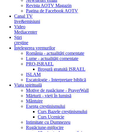
Newsletter email
Revista AOTV Magazin
Pagina de Facebook AOTV
Canal TV
live&emisiuni
Video
Mediacenter
Știri
creștine
Înțelegerea vremurilor
România - actualități comentate
Lume - actualități comentate
PRO-ISRAEL
Broșură gratuită ISRAEL
ISLAM
Escatologie - Interpretare biblică
Viața spirituală
Motive de rugăciune - PrayerWall
Mărturii - vieți în lumină
Mântuire
Esența creștinismului
Curs Bazele creștinismului
Curs Ucenicie
Intimitate cu Dumnezeu
Rugăciune-mijlocire