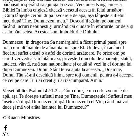
pârâiașului sperând să ajungă la izvor. Versiunea King James a
Bibliei în limba engleză citează versetul acesta în felul următor:
„Cum tânjește cerbul după izvoarele de apă, așa tânjește sufletul
meu după Tine, Dumnezeul meu.” Deseori îi găsim pe oameni
făcând lucruri nebunești și urmând căi ciudate în eforturile lor de a-și
astâmpăra setea. Acestea sunt imboldurile Duhului.
Dumnezeu, în dragostea Sa nemărginită a făcut primul pasul spre
noi, cu mult înainte de a înainta noi spre El. Undeva, în adâncul
fiecărui suflet există o astfel de dorință arzătoare. Pe orice om pe
care-l vei vedea sau întâlni azi, privește-l dincolo de aparențe, statut,
intelect, vârstă, rasă sau naționalitate și caută să vezi în el dorința lui
după Dumnezeu. Duhul Sfânt te va ajuta la aceasta. „Doamne,
Duhul Tău să-mi deschidă inima spre toți oamenii, pentru a-i accepta
ce cei pe care Tu i-ai creat și i-ai răscumpărat. Amin.”
Verset biblic: Psalmul 42:1-2 - „Cum doreşte un cerb izvoarele de
apă, aşa Te doreşte sufletul meu pe Tine, Dumnezeule! Sufletul meu
însetează după Dumnezeu, după Dumnezeul cel Viu; când mă voi
duce şi mă voi arăta înaintea lui Dumnezeu?”
© Ruach Ministries