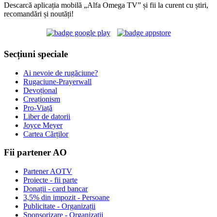
Descarcă aplicația mobilă „Alfa Omega TV” și fii la curent cu știri,
recomandări și noutăți!
Secțiuni speciale
Ai nevoie de rugăciune?
Rugaciune-Prayerwall
Devoțional
Creaționism
Pro-Viață
Liber de datorii
Joyce Meyer
Cartea Cărților
Fii partener AO
Partener AOTV
Proiecte - fii parte
Donații - card bancar
3,5% din impozit - Persoane
Publicitate - Organizații
Sponsorizare - Organizații