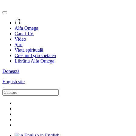
Alfa Omega
Canal TV
Video
Știri
Viața spirituală
Creștinul și societatea
Librăria Alfa Omega
Donează
English site
in English