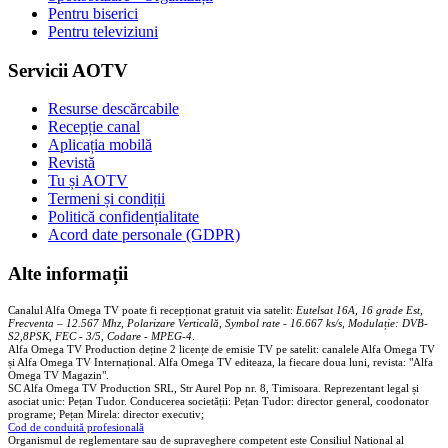
Pentru biserici
Pentru televiziuni
Servicii AOTV
Resurse descărcabile
Recepție canal
Aplicația mobilă
Revistă
Tu și AOTV
Termeni și condiții
Politică confidențialitate
Acord date personale (GDPR)
Alte informații
Canalul Alfa Omega TV poate fi recepționat gratuit via satelit:
Eutelsat 16A, 16 grade Est,
Frecventa – 12.567 Mhz, Polarizare
Vertica
lă, Symbol rate - 16.667 ks/s, Modulație: DVB-
S2,8PSK, FEC - 3/5, Codare - MPEG-4
.
Alfa Omega TV Production deține 2 licențe de emisie TV pe satelit: canalele Alfa Omega TV
și Alfa Omega TV Internațional. Alfa Omega TV editeaza, la fiecare doua luni, revista: "Alfa
Omega TV Magazin".
SC Alfa Omega TV Production SRL, Str Aurel Pop nr. 8, Timisoara. Reprezentant legal și
asociat unic: Pețan Tudor. Conducerea societății: Pețan Tudor: director general, coodonator
programe; Pețan Mirela: director executiv;
Cod de conduită profesională
Organismul de reglementare sau de supraveghere competent este Consiliul National al