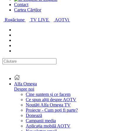
Contact
Cartea Cărților
Rugăciune
TV LIVE
AOTVi
Alfa Omega
Despre noi
Cine suntem și ce facem
Ce spun alții despre AOTV
Noutăți Alfa Omega TV
Proiecte - Cum poți fi parte?
Donează
Campanii media
Aplicația mobilă AOTV