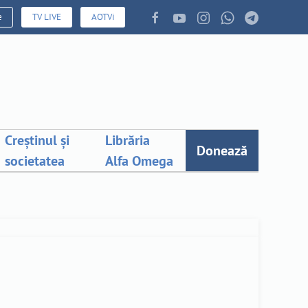
e
TV LIVE
AOTVi
Creștinul și
Librăria
Donează
societatea
Alfa Omega