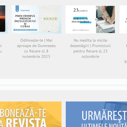
Odihnește-te | Mai
Nu medita la micile
ai
aproape de Dumnezeu
dezamăgiri | Promisiuni
u
cu fiecare zi, 8
pentru fiecare zi, 23
noiembrie 2023
octombrie
f