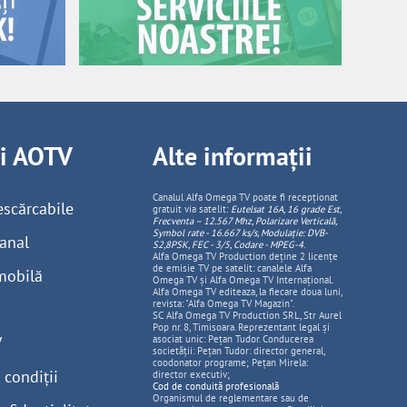
ii AOTV
Alte informații
Canalul Alfa Omega TV poate fi recepționat
escărcabile
gratuit via satelit:
Eutelsat 16A, 16 grade Est,
Frecventa – 12.567 Mhz, Polarizare
Vertica
lă,
Symbol rate - 16.667 ks/s, Modulație: DVB-
anal
S2,8PSK, FEC - 3/5, Codare - MPEG-4
.
Alfa Omega TV Production deține 2 licențe
de emisie TV pe satelit: canalele Alfa
mobilă
Omega TV și Alfa Omega TV Internațional.
Alfa Omega TV editeaza, la fiecare doua luni,
revista: "Alfa Omega TV Magazin".
SC Alfa Omega TV Production SRL, Str Aurel
Pop nr. 8, Timisoara. Reprezentant legal și
V
asociat unic: Pețan Tudor. Conducerea
societății: Pețan Tudor: director general,
coodonator programe; Pețan Mirela:
 condiții
director executiv;
Cod de conduită profesională
Organismul de reglementare sau de