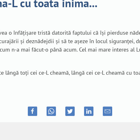
a-L cu toata inima...
a o înfățișare tristă datorită faptului că își pierduse nă
rajării și deznădejdii și să te așeze în locul siguranței, d
 cum n-a mai făcut-o până acum. Cel mai mare interes al Lui
e lângă toți cei ce-L cheamă, lângă cei ce-L cheamă cu toa