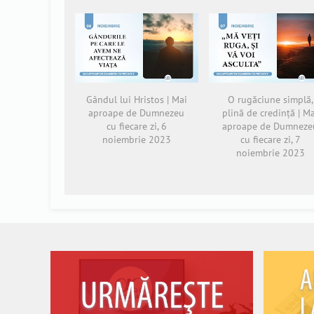
Gândul lui Hristos | Mai
O rugăciune simplă,
aproape de Dumnezeu
plină de credință | M
cu fiecare zi, 6
aproape de Dumneze
noiembrie 2023
cu fiecare zi, 7
noiembrie 2023