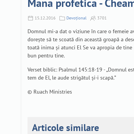
Mana profetica - Cheam
15.12.2016
Devoțional
3701
Domnul mi-a dat o viziune în care o femeie ave
dorește să te scoată din această groapă a descu
toată inima și atunci El Se va apropia de tine
bun pentru tine.
Verset biblic: Psalmul 145:18-19 - „Domnul est
tem de El, le aude strigătul și-i scapă.”
© Ruach Ministries
Articole similare