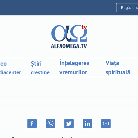
Rugăciun
Înțelegerea
Viața
deo
Știri
vremurilor
spirituală
iacenter
creștine