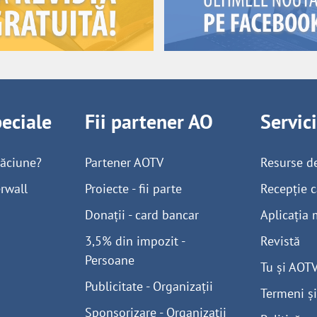
peciale
Fii partener AO
Servic
găciune?
Partener AOTV
Resurse d
rwall
Proiecte - fii parte
Recepție c
Donații - card bancar
Aplicația 
3,5% din impozit -
Revistă
Persoane
Tu și AOT
Publicitate - Organizații
Termeni și
Sponsorizare - Organizații