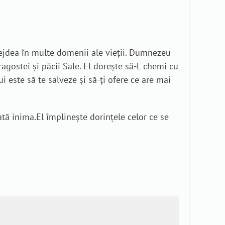
dejdea în multe domenii ale vieții. Dumnezeu
ragostei și păcii Sale. El dorește să-L chemi cu
 este să te salveze și să-ți ofere ce are mai
tă inima.El împlinește dorințele celor ce se