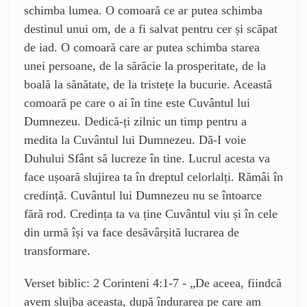
schimba lumea. O comoară ce ar putea schimba
destinul unui om, de a fi salvat pentru cer și scăpat
de iad. O comoară care ar putea schimba starea
unei persoane, de la sărăcie la prosperitate, de la
boală la sănătate, de la tristețe la bucurie. Această
comoară pe care o ai în tine este Cuvântul lui
Dumnezeu. Dedică-ți zilnic un timp pentru a
medita la Cuvântul lui Dumnezeu. Dă-I voie
Duhului Sfânt să lucreze în tine. Lucrul acesta va
face ușoară slujirea ta în dreptul celorlalți. Rămâi în
credință. Cuvântul lui Dumnezeu nu se întoarce
fără rod. Credința ta va ține Cuvântul viu și în cele
din urmă își va face desăvârșită lucrarea de
transformare.
Verset biblic: 2 Corinteni 4:1-7 - „De aceea, fiindcă
avem slujba aceasta, după îndurarea pe care am