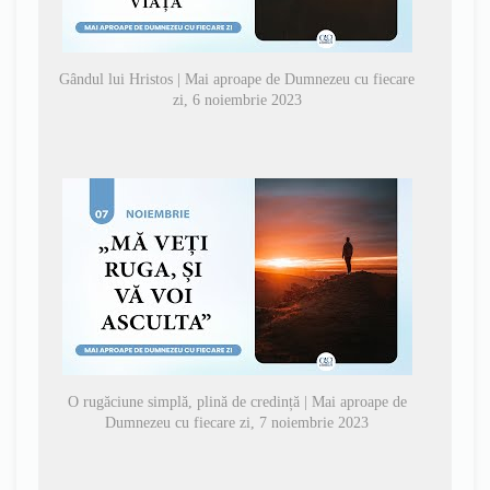
Gândul lui Hristos | Mai aproape de Dumnezeu cu fiecare
zi, 6 noiembrie 2023
O rugăciune simplă, plină de credință | Mai aproape de
Dumnezeu cu fiecare zi, 7 noiembrie 2023