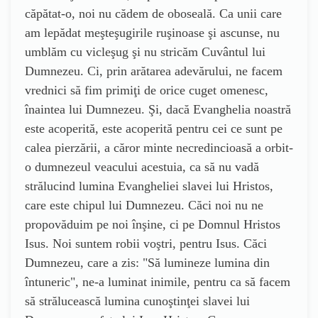
căpătat-o, noi nu cădem de oboseală. Ca unii care
am lepădat meşteşugirile ruşinoase şi ascunse, nu
umblăm cu vicleşug şi nu stricăm Cuvântul lui
Dumnezeu. Ci, prin arătarea adevărului, ne facem
vrednici să fim primiţi de orice cuget omenesc,
înaintea lui Dumnezeu. Şi, dacă Evanghelia noastră
este acoperită, este acoperită pentru cei ce sunt pe
calea pierzării, a căror minte necredincioasă a orbit-
o dumnezeul veacului acestuia, ca să nu vadă
strălucind lumina Evangheliei slavei lui Hristos,
care este chipul lui Dumnezeu. Căci noi nu ne
propovăduim pe noi înşine, ci pe Domnul Hristos
Isus. Noi suntem robii voştri, pentru Isus. Căci
Dumnezeu, care a zis: "Să lumineze lumina din
întuneric", ne-a luminat inimile, pentru ca să facem
să strălucească lumina cunoştinţei slavei lui