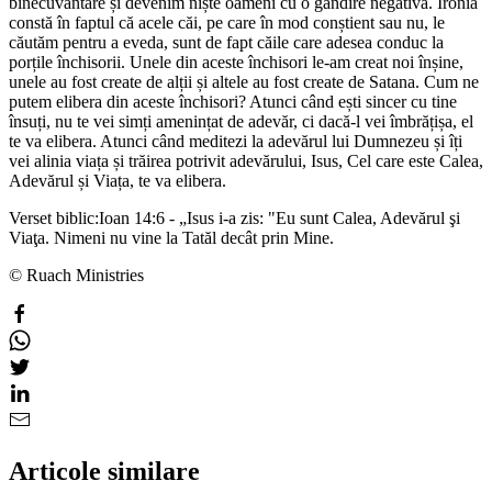
binecuvântare și devenim niște oameni cu o gândire negativă. Ironia
constă în faptul că acele căi, pe care în mod conștient sau nu, le
căutăm pentru a eveda, sunt de fapt căile care adesea conduc la
porțile închisorii. Unele din aceste închisori le-am creat noi înșine,
unele au fost create de alții și altele au fost create de Satana. Cum ne
putem elibera din aceste închisori? Atunci când ești sincer cu tine
însuți, nu te vei simți amenințat de adevăr, ci dacă-l vei îmbrățișa, el
te va elibera. Atunci când meditezi la adevărul lui Dumnezeu și îți
vei alinia viața și trăirea potrivit adevărului, Isus, Cel care este Calea,
Adevărul și Viața, te va elibera.
Verset biblic:Ioan 14:6 - „Isus i-a zis: "Eu sunt Calea, Adevărul şi
Viaţa. Nimeni nu vine la Tatăl decât prin Mine.
© Ruach Ministries
Articole similare