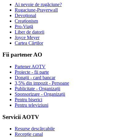
Ai nevoie de rugăciune?
Rugaciune-Prayerwall
Devoțional
Creaționism
Pro-Viață
Liber de datorii
Joyce Meyer
Cartea Cărților
Fii partener AO
Partener AOTV
Proiecte - fii parte
Donații - card bancar
3,5% din impozit - Persoane
Publicitate - Organizații
Sponsorizare - Organizații
Pentru biserici
Pentru televiziuni
Servicii AOTV
Resurse descărcabile
Recepție canal