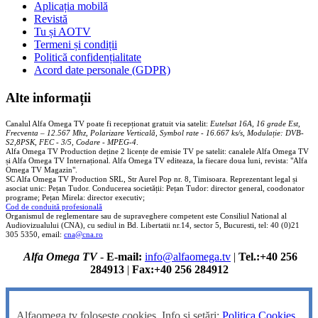
Aplicația mobilă
Revistă
Tu și AOTV
Termeni și condiții
Politică confidențialitate
Acord date personale (GDPR)
Alte informații
Canalul Alfa Omega TV poate fi recepționat gratuit via satelit:
Eutelsat 16A, 16 grade Est,
Frecventa – 12.567 Mhz, Polarizare
Vertica
lă, Symbol rate - 16.667 ks/s, Modulație: DVB-
S2,8PSK, FEC - 3/5, Codare - MPEG-4
.
Alfa Omega TV Production deține 2 licențe de emisie TV pe satelit: canalele Alfa Omega TV
și Alfa Omega TV Internațional. Alfa Omega TV editeaza, la fiecare doua luni, revista: "Alfa
Omega TV Magazin".
SC Alfa Omega TV Production SRL, Str Aurel Pop nr. 8, Timisoara. Reprezentant legal și
asociat unic: Pețan Tudor. Conducerea societății: Pețan Tudor: director general, coodonator
programe; Pețan Mirela: director executiv;
Cod de conduită profesională
Organismul de reglementare sau de supraveghere competent este Consiliul National al
Audiovizualului (CNA), cu sediul in Bd. Libertatii nr.14, sector 5, Bucuresti, tel: 40 (0)21
305 5350, email:
cna@cna.ro
Alfa Omega TV
-
E-mail:
info@alfaomega.tv
|
Tel.:+40 256
284913
|
Fax:+40 256 284912
Alfaomega.tv folosește cookies. Info și setări:
Politica Cookies
.