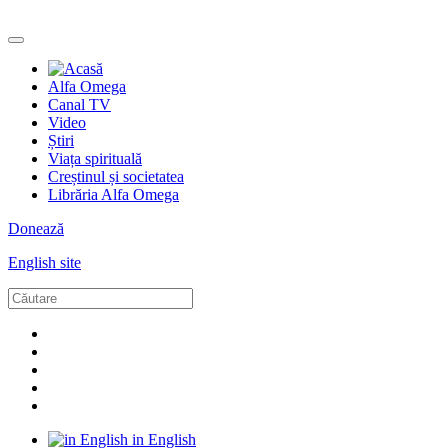
Alfa Omega
Canal TV
Video
Știri
Viața spirituală
Creștinul și societatea
Librăria Alfa Omega
Donează
English site
in English