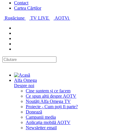
Contact
Cartea Cărților
Rugăciune
TV LIVE
AOTVi
Alfa Omega
Despre noi
Cine suntem și ce facem
Ce spun alții despre AOTV
Noutăți Alfa Omega TV
Proiecte - Cum poți fi parte?
Donează
Campanii media
Aplicația mobilă AOTV
Newsletter email