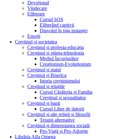
Devoțional
Vindecare
Eliberare
Cursul SOS
Eliberând captivii
Diavolul în fața instanței
Emoții
Creștinul și societatea
Creștinul și profesia-educația
Creștinul și știința-tehnologia
Mediul înconjurător
Creaționism-Evoluționism
Creștinul și statul
Creștinul și Biserica
Istoria creștinismului
Creștinul și relațiile
Cursul Căsătoria și Familia
Creștinul și sexualitatea
Creștinul și banii
Cursul Liber de datorii
Creștinul și alte religii și filosofii
Terapii alternative
Creștinul și dimensiunea socială
Pro-Viață și Pro-Adopție
Librăria Alfa Omega