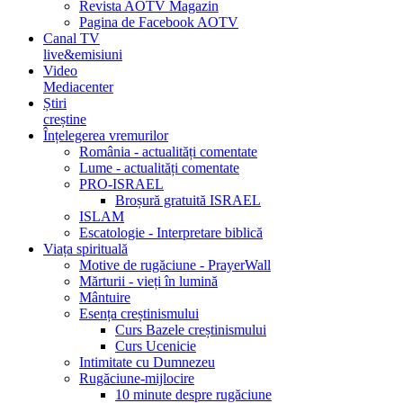
Revista AOTV Magazin
Pagina de Facebook AOTV
Canal TV
live&emisiuni
Video
Mediacenter
Știri
creștine
Înțelegerea vremurilor
România - actualități comentate
Lume - actualități comentate
PRO-ISRAEL
Broșură gratuită ISRAEL
ISLAM
Escatologie - Interpretare biblică
Viața spirituală
Motive de rugăciune - PrayerWall
Mărturii - vieți în lumină
Mântuire
Esența creștinismului
Curs Bazele creștinismului
Curs Ucenicie
Intimitate cu Dumnezeu
Rugăciune-mijlocire
10 minute despre rugăciune