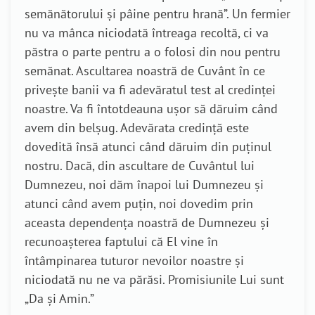
semănătorului şi pâine pentru hrană”. Un fermier
nu va mânca niciodată întreaga recoltă, ci va
păstra o parte pentru a o folosi din nou pentru
semănat. Ascultarea noastră de Cuvânt în ce
privește banii va fi adevăratul test al credinței
noastre. Va fi întotdeauna ușor să dăruim când
avem din belșug. Adevărata credință este
dovedită însă atunci când dăruim din puținul
nostru. Dacă, din ascultare de Cuvântul lui
Dumnezeu, noi dăm înapoi lui Dumnezeu și
atunci când avem puțin, noi dovedim prin
aceasta dependența noastră de Dumnezeu și
recunoașterea faptului că El vine în
întâmpinarea tuturor nevoilor noastre și
niciodată nu ne va părăsi. Promisiunile Lui sunt
„Da și Amin.”