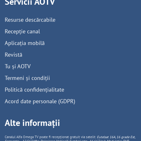
Servicii AOTV
Resurse descărcabile
Recepție canal
Aplicația mobilă
Revistă
Tu și AOTV
Termeni și condiții
Politică confidențialitate
Acord date personale (GDPR)
Alte informații
Canalul Alfa Omega TV poate fi recepționat gratuit via satelit:
Eutelsat 16A, 16 grade Est,