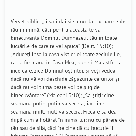
Verset biblic: „ci să-i dai şi să nu dai cu părere de
rău în inimă; căci pentru aceasta te va
binecuvânta Domnul Dumnezeul tău în toate
lucrările de care te vei apuca” (Deut. 15:10);
„Aduceţi însă la casa vistieriei toate zeciuielile,
ca să fie hrană în Casa Mea; puneţi-Mă astfel la
încercare, zice Domnul oştirilor, şi veţi vedea
dacă nu vă voi deschide zăgazurile cerurilor şi
dacă nu voi turna peste voi belşug de
binecuvântare” (Maleahi 3:10); „Să ştiţi: cine
seamănă puţin, puţin va secera; iar cine
seamănă mult, mult va secera. Fiecare să dea
după cum a hotărât în inima lui: nu cu părere de
rău sau de silă, căci ‘pe cine dă cu bucurie îl