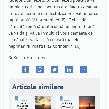
iubeşte Dumnezeu.
’
Şi Dumnezeu poate să vă
umple cu orice har, pentru ca, având totdeauna
în toate lucrurile din destul, să prisosiţi în orice
faptă bună” (2 Corinteni 9:6-8); „’Cel ce dă
sămânţă semănătorului şi pâine pentru hrană’
vă va da şi vă va înmulţi şi vouă sămânţa de
semănat şi va face să crească roadele
neprihănirii voastre” (2 Corinteni 9:10).
© Ruach Ministries
Articole similare