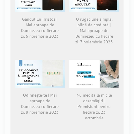
Gândul lui Hristos |
O rugăciune simplă,
Mai aproape de
plină de credință |
Dumnezeu cu fiecare
Mai aproape de
zi, 6 noiembrie 2023
Dumnezeu cu fiecare
zi, 7 noiembrie 2023
Odihnește-te | Mai
Nu medita la micile
aproape de
dezamăgiri |
Dumnezeu cu fiecare
Promisiuni pentru
zi, 8 noiembrie 2023
fiecare zi, 23
octombrie