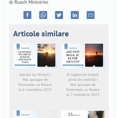
© Ruach Ministries
Articole similare
Gândul lui Hristos |
O rugăciune simplă,
Mai aproape de
plină de credință |
Dumnezeu cu fiecare
Mai aproape de
zi, 6 noiembrie 2023
Dumnezeu cu fiecare
zi, 7 noiembrie 2023