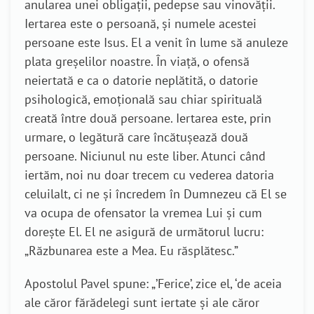
anularea unei obligații, pedepse sau vinovății.
Iertarea este o persoană, și numele acestei
persoane este Isus. El a venit în lume să anuleze
plata greșelilor noastre. În viață, o ofensă
neiertată e ca o datorie neplătită, o datorie
psihologică, emoțională sau chiar spirituală
creată între două persoane. Iertarea este, prin
urmare, o legătură care încătușează două
persoane. Niciunul nu este liber. Atunci când
iertăm, noi nu doar trecem cu vederea datoria
celuilalt, ci ne și încredem în Dumnezeu că El se
va ocupa de ofensator la vremea Lui și cum
dorește El. El ne asigură de următorul lucru:
„Răzbunarea este a Mea. Eu răsplătesc.”
Apostolul Pavel spune: „’Ferice’, zice el, ‘de aceia
ale căror fărădelegi sunt iertate şi ale căror