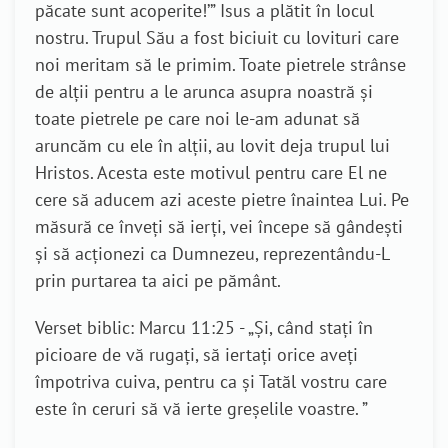
păcate sunt acoperite!’” Isus a plătit în locul
nostru. Trupul Său a fost biciuit cu lovituri care
noi meritam să le primim. Toate pietrele strânse
de alții pentru a le arunca asupra noastră și
toate pietrele pe care noi le-am adunat să
aruncăm cu ele în alții, au lovit deja trupul lui
Hristos. Acesta este motivul pentru care El ne
cere să aducem azi aceste pietre înaintea Lui. Pe
măsură ce înveți să ierți, vei începe să gândești
și să acționezi ca Dumnezeu, reprezentându-L
prin purtarea ta aici pe pământ.
Verset biblic:
Ma
rcu
11:25 - „
Şi, când staţi în
picioare de vă rugaţi, să iertaţi orice aveţi
împotriva cuiva, pentru ca şi Tatăl vostru care
este în ceruri să vă ierte greşelile voastre. ”