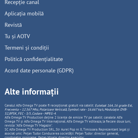
Recepție canal
Aplicația mobilă
Revistă
Tu și AOTV
Termeni și condiții
Politică confidențialitate
Acord date personale (GDPR)
Alte informații
Canalul Alfa Omega TV poate fi recepționat gratuit via satelit:
Eutelsat 16A, 16 grade Est,
Frecventa – 12.567 Mhz, Polarizare
Vertica
lă, Symbol rate - 16.667 ks/s, Modulație: DVB-
S2,8PSK, FEC - 3/5, Codare - MPEG-4
.
Alfa Omega TV Production deține 2 licențe de emisie TV pe satelit: canalele Alfa
Omega TV și Alfa Omega TV Internațional. Alfa Omega TV editeaza, la fiecare doua luni,
revista: "Alfa Omega TV Magazin".
SC Alfa Omega TV Production SRL, Str Aurel Pop nr. 8, Timisoara. Reprezentant legal și
asociat unic: Pețan Tudor. Conducerea societății: Pețan Tudor: director general,
coodonator programe; Pețan Mirela: director executiv;