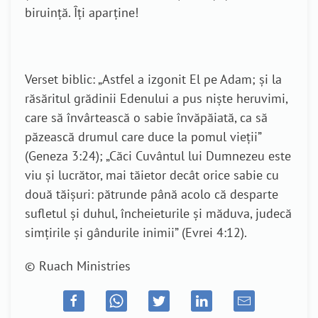
biruință. Îți aparține!
Verset biblic:
„
Astfel a izgonit El pe Adam; şi la
răsăritul grădinii Edenului a pus nişte heruvimi,
care să învârtească o sabie învăpăiată, ca să
păzească drumul care duce la pomul vieţii”
(Geneza 3:24); „Căci Cuvântul lui Dumnezeu este
viu şi lucrător, mai tăietor decât orice sabie cu
două tăişuri: pătrunde până acolo că desparte
sufletul şi duhul, încheieturile şi măduva, judecă
simţirile şi gândurile inimii” (Evrei 4:12).
© Ruach Ministries