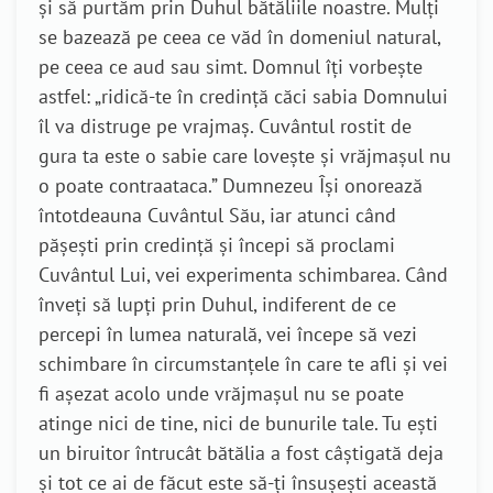
și să purtăm prin Duhul bătăliile noastre. Mulți
se bazează pe ceea ce văd în domeniul natural,
pe ceea ce aud sau simt. Domnul îți vorbește
astfel: „ridică-te în credință căci sabia Domnului
îl va distruge pe vrajmaș. Cuvântul rostit de
gura ta este o sabie care lovește și vrăjmașul nu
o poate contraataca.” Dumnezeu Își onorează
întotdeauna Cuvântul Său, iar atunci când
pășești prin credință și începi să proclami
Cuvântul Lui, vei experimenta schimbarea. Când
înveți să lupți prin Duhul, indiferent de ce
percepi în lumea naturală, vei începe să vezi
schimbare în circumstanțele în care te afli și vei
fi așezat acolo unde vrăjmașul nu se poate
atinge nici de tine, nici de bunurile tale. Tu ești
un biruitor întrucât bătălia a fost câștigată deja
și tot ce ai de făcut este să-ți însușești această