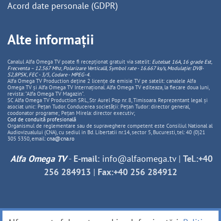
Acord date personale (GDPR)
Alte informații
Canalul Alfa Omega TV poate fi recepționat gratuit via satelit:
Eutelsat 16A, 16 grade Est,
Frecventa – 12.567 Mhz, Polarizare
Vertica
lă, Symbol rate - 16.667 ks/s, Modulație: DVB-
S2,8PSK, FEC - 3/5, Codare - MPEG-4
.
Alfa Omega TV Production deține 2 licențe de emisie TV pe satelit: canalele Alfa
Omega TV și Alfa Omega TV Internațional. Alfa Omega TV editeaza, la fiecare doua luni,
revista: "Alfa Omega TV Magazin".
SC Alfa Omega TV Production SRL, Str Aurel Pop nr. 8, Timisoara. Reprezentant legal și
asociat unic: Pețan Tudor. Conducerea societății: Pețan Tudor: director general,
coodonator programe; Pețan Mirela: director executiv;
Cod de conduită profesională
Organismul de reglementare sau de supraveghere competent este Consiliul National al
Audiovizualului (CNA), cu sediul in Bd. Libertatii nr.14, sector 5, Bucuresti, tel: 40 (0)21
305 5350, email:
cna@cna.ro
Alfa Omega TV
-
E-mail:
info@alfaomega.tv
|
Tel.:+40
256 284913
|
Fax:+40 256 284912