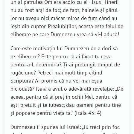
un al patrulea Om era acolo cu ei - Isus! Tinerii
nu au fost arși de foc; de fapt, hainele și părul
lor nu aveau nici măcar miros de fum când au
ieșit din cuptor. Preaiubiţilor, acesta este felul de
eliberare pe care Dumnezeu vrea să vi-l aducă!
Care este motivația lui Dumnezeu de a dori să
te elibereze? Este pentru că ai făcut tu ceva
pentru a-L determina? Ți-ai prelungit timpul de
rugăciune? Petreci mai mult timp citind
Scriptura? Ai promis că nu vei mai eşua
niciodată? Isaia a avut o adevărată revelație: „De
aceea, pentru că ai preţ în ochii Mei, pentru că
eşti preţuit şi te iubesc, dau oameni pentru tine
şi popoare pentru viaţa ta.” (Isaia 43: 4)
Dumnezeu îi spunea lui Israel: „Tu treci prin foc