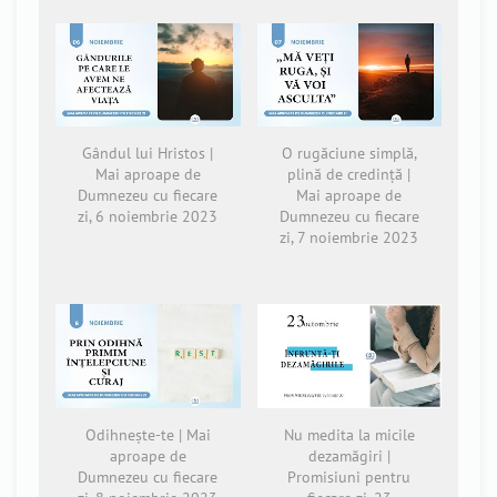
Gândul lui Hristos |
O rugăciune simplă,
Mai aproape de
plină de credință |
Dumnezeu cu fiecare
Mai aproape de
zi, 6 noiembrie 2023
Dumnezeu cu fiecare
zi, 7 noiembrie 2023
Odihnește-te | Mai
Nu medita la micile
aproape de
dezamăgiri |
Dumnezeu cu fiecare
Promisiuni pentru