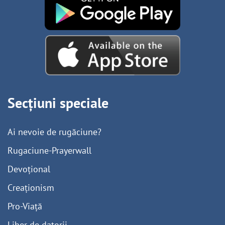
Secțiuni speciale
Ai nevoie de rugăciune?
Rugaciune-Prayerwall
Devoțional
Creaționism
Pro-Viață
Liber de datorii