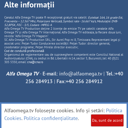
Alte informații
Canalul Alfa Omega TV poate fi recepționat gratuit via satelit:
Eutelsat 16A, 16 grade Est,
Frecventa – 12.567 Mhz, Polarizare
Vertica
lă, Symbol rate - 16.667 ks/s, Modulație: DVB-
S2,8PSK, FEC - 3/5, Codare - MPEG-4
.
Alfa Omega TV Production deține 2 licențe de emisie TV pe satelit: canalele Alfa
Omega TV și Alfa Omega TV Internațional. Alfa Omega TV editeaza, la fiecare doua luni,
revista: "Alfa Omega TV Magazin".
SC Alfa Omega TV Production SRL, Str Aurel Pop nr. 8, Timisoara. Reprezentant legal și
asociat unic: Pețan Tudor. Conducerea societății: Pețan Tudor: director general,
coodonator programe; Pețan Mirela: director executiv;
Cod de conduită profesională
Organismul de reglementare sau de supraveghere competent este Consiliul National al
Audiovizualului (CNA), cu sediul in Bd. Libertatii nr.14, sector 5, Bucuresti, tel: 40 (0)21
305 5350, email:
cna@cna.ro
Alfa Omega TV
-
E-mail:
info@alfaomega.tv
|
Tel.:+40
256 284913
|
Fax:+40 256 284912
Alfaomega.tv folosește cookies. Info și setări:
Politica
Cookies
.
Politica confidențialitate
.
Da, sunt de acord