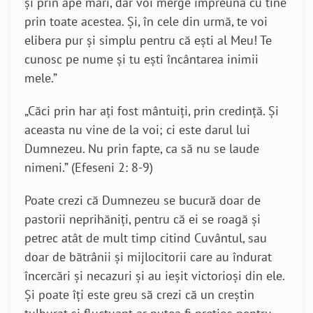
și prin ape mari, dar voi merge împreună cu tine
prin toate acestea. Și, în cele din urmă, te voi
elibera pur și simplu pentru că ești al Meu! Te
cunosc pe nume și tu ești încântarea inimii
mele.”
„Căci prin har aţi fost mântuiţi, prin credinţă. Şi
aceasta nu vine de la voi; ci este darul lui
Dumnezeu. Nu prin fapte, ca să nu se laude
nimeni.” (Efeseni 2: 8-9)
Poate crezi că Dumnezeu se bucură doar de
pastorii neprihăniţi, pentru că ei se roagă și
petrec atât de mult timp citind Cuvântul, sau
doar de bătrânii și mijlocitorii care au îndurat
încercări și necazuri și au ieşit victorioşi din ele.
Și poate îți este greu să crezi că un creștin