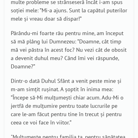
multe probleme se strânseseră încât i-am spus
soției mele: ”Mi-a ajuns. Sunt la capătul puterilor
mele și vreau doar să dispar!”
Părându-mi foarte rău pentru mine, am început
să mă plâng lui Dumnezeu: ”Doamne, cât timp
mă vei păstra în acest foc? Nu vezi cât de obosit
a devenit duhul meu? Când îmi vei răspunde,
Doamne?”
Dintr-o dată Duhul Sfânt a venit peste mine și
m-am simțit rușinat. A șoptit în inima mea:
”Începe să-Mi mulțumești chiar acum. Adu-Mi o
jertfă de mulțumire pentru toate lucrurile pe
care le-am făcut pentru tine în trecut și pentru
ceea ce voi face în viitor.”
"Mulțumește pentru familia ta, pentru sănătatea