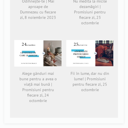
Odihnește-te | Mai
Nu medita la micile
aproape de
dezamăgiri |
Dumnezeu cu fiecare
Promisiuni pentru
zi, 8 noiembrie 2023
fiecare zi, 23
octombrie
Alege gânduri mai
Fii în lume, dar nu din
bune pentru a avea o
lume! | Promisiuni
viață mai bună |
pentru fiecare zi, 25
Promisiuni pentru
octombrie
fiecare zi, 24
octombrie