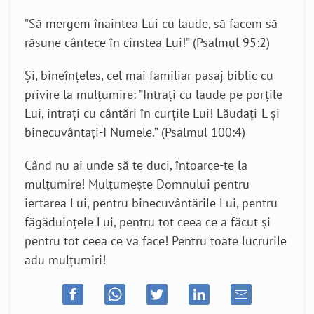
”Să mergem înaintea Lui cu laude, să facem să
răsune cântece în cinstea Lui!” (Psalmul 95:2)
Și, bineînțeles, cel mai familiar pasaj biblic cu
privire la mulțumire: ”Intraţi cu laude pe porţile
Lui, intraţi cu cântări în curţile Lui! Lăudaţi-L şi
binecuvântaţi-I Numele.” (Psalmul 100:4)
Când nu ai unde să te duci, întoarce-te la
mulțumire! Mulțumește Domnului pentru
iertarea Lui, pentru binecuvântările Lui, pentru
făgăduințele Lui, pentru tot ceea ce a făcut și
pentru tot ceea ce va face! Pentru toate lucrurile
adu mulțumiri!