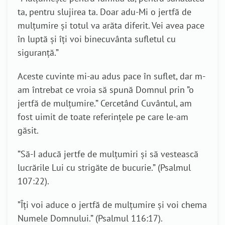
ta, pentru slujirea ta. Doar adu-Mi o jertfă de
mulțumire și totul va arăta diferit. Vei avea pace
în luptă și îți voi binecuvânta sufletul cu
siguranță.”
Aceste cuvinte mi-au adus pace în suflet, dar m-
am întrebat ce vroia să spună Domnul prin ”o
jertfă de mulțumire.” Cercetând Cuvântul, am
fost uimit de toate referințele pe care le-am
găsit.
”Să-I aducă jertfe de mulţumiri şi să vestească
lucrările Lui cu strigăte de bucurie.” (Psalmul
107:22).
”Îţi voi aduce o jertfă de mulţumire şi voi chema
Numele Domnului.” (Psalmul 116:17).