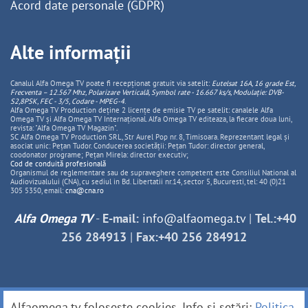
Acord date personale (GDPR)
Alte informații
Canalul Alfa Omega TV poate fi recepționat gratuit via satelit:
Eutelsat 16A, 16 grade Est,
Frecventa – 12.567 Mhz, Polarizare
Vertica
lă, Symbol rate - 16.667 ks/s, Modulație: DVB-
S2,8PSK, FEC - 3/5, Codare - MPEG-4
.
Alfa Omega TV Production deține 2 licențe de emisie TV pe satelit: canalele Alfa
Omega TV și Alfa Omega TV Internațional. Alfa Omega TV editeaza, la fiecare doua luni,
revista: "Alfa Omega TV Magazin".
SC Alfa Omega TV Production SRL, Str Aurel Pop nr. 8, Timisoara. Reprezentant legal și
asociat unic: Pețan Tudor. Conducerea societății: Pețan Tudor: director general,
coodonator programe; Pețan Mirela: director executiv;
Cod de conduită profesională
Organismul de reglementare sau de supraveghere competent este Consiliul National al
Audiovizualului (CNA), cu sediul in Bd. Libertatii nr.14, sector 5, Bucuresti, tel: 40 (0)21
305 5350, email:
cna@cna.ro
Alfa Omega TV
-
E-mail:
info@alfaomega.tv
|
Tel.:+40
256 284913
|
Fax:+40 256 284912
Alfaomega.tv folosește cookies. Info și setări:
Politica