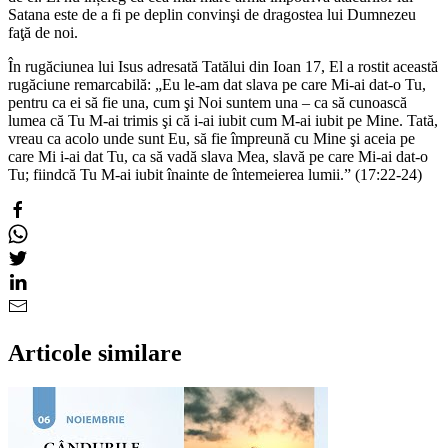
Satana este de a fi pe deplin convinşi de dragostea lui Dumnezeu
faţă de noi.
În rugăciunea lui Isus adresată Tatălui din Ioan 17, El a rostit această
rugăciune remarcabilă: „Eu le-am dat slava pe care Mi-ai dat-o Tu,
pentru ca ei să fie una, cum şi Noi suntem una – ca să cunoască
lumea că Tu M-ai trimis şi că i-ai iubit cum M-ai iubit pe Mine. Tată,
vreau ca acolo unde sunt Eu, să fie împreună cu Mine şi aceia pe
care Mi i-ai dat Tu, ca să vadă slava Mea, slavă pe care Mi-ai dat-o
Tu; fiindcă Tu M-ai iubit înainte de întemeierea lumii.” (17:22-24)
Articole similare