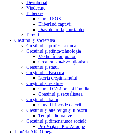
Devoțional
Vindecare
Eliberare
Cursul SOS
Eliberând captivii
Diavolul în fața instanței
Emoții
Creștinul și societatea
Creștinul și profesia-educația
Creștinul și știința-tehnologia
Mediul înconjurător
Creaționism-Evoluționism
Creștinul și statul
Creștinul și Biserica
Istoria creștinismului
Creștinul și relațiile
Cursul Căsătoria și Familia
Creștinul și sexualitatea
Creștinul și banii
Cursul Liber de datorii
Creștinul și alte religii și filosofii
Terapii alternative
Creștinul și dimensiunea socială
Pro-Viață și Pro-Adopție
Librăria Alfa Omega