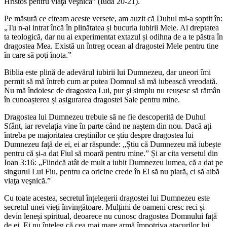
Hristos pentru viaţa veşnică” (Iuda 20-21).
Pe măsură ce citeam aceste versete, am auzit că Duhul mi-a șoptit în:
„Tu n-ai intrat încă în plinătatea și bucuria iubirii Mele. Ai dreptatea
ta teologică, dar nu ai experimentat extazul și odihna de a te păstra în
dragostea Mea. Există un întreg ocean al dragostei Mele pentru tine
în care să poţi înota.”
Biblia este plină de adevărul iubirii lui Dumnezeu, dar uneori îmi
permit să mă întreb cum ar putea Domnul să mă iubească vreodată.
Nu mă îndoiesc de dragostea Lui, pur şi simplu nu reușesc să rămân
în cunoașterea și asigurarea dragostei Sale pentru mine.
Dragostea lui Dumnezeu trebuie să ne fie descoperită de Duhul
Sfânt, iar revelația vine în parte când ne naștem din nou. Dacă ați
întreba pe majoritatea creștinilor ce știu despre dragostea lui
Dumnezeu față de ei, ei ar răspunde: „Știu că Dumnezeu mă iubește
pentru că și-a dat Fiul să moară pentru mine.” Și ar cita versetul din
Ioan 3:16: „Fiindcă atât de mult a iubit Dumnezeu lumea, că a dat pe
singurul Lui Fiu, pentru ca oricine crede în El să nu piară, ci să aibă
viaţa veşnică.”
Cu toate acestea, secretul înțelegerii dragostei lui Dumnezeu este
secretul unei vieți învingătoare. Mulțimi de oameni cresc reci și
devin leneși spiritual, deoarece nu cunosc dragostea Domnului față
de ei. Ei nu înțeleg că cea mai mare armă împotriva atacurilor lui