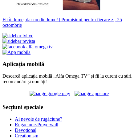
Fii în lume, dar nu din lume! | Promisiuni pentru fiecare zi, 25
octombrie
Aplicația mobilă
Descarcă aplicația mobilă „Alfa Omega TV” și fii la curent cu știri,
recomandări și noutăți!
Secțiuni speciale
Ai nevoie de rugăciune?
Rugaciune-Prayerwall
Devoțional
Creaționism