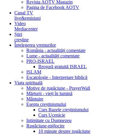
Revista AOTV Magazin
Pagina de Facebook AOTV
Canal TV
live&emisiuni
Video
Mediacenter
Știri
creștine
Înțelegerea vremurilor
România - actualități comentate
Lume - actualități comentate
PRO-ISRAEL
Broșură gratuită ISRAEL
ISLAM
Escatologie - Interpretare biblică
Viața spirituală
Motive de rugăciune - PrayerWall
Mărturii - vieți în lumină
Mântuire
Esența creștinismului
Curs Bazele creștinismului
Curs Ucenicie
Intimitate cu Dumnezeu
Rugăciune-mijlocire
10 minute despre rugăciune