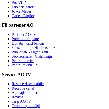
Pro-Viață
Liber de datorii
Joyce Meyer
Cartea Cărților
Fii partener AO
Partener AOTV
Proiecte - fii parte
Donații - card bancar
3,5% din impozit - Persoane
Publicitate - Organizații
Sponsorizare - Organizații
Pentru biserici
Pentru televiziuni
Servicii AOTV
Resurse descărcabile
Recepție canal
Aplicația mobilă
Revistă
Tu și AOTV
Termeni și condiții