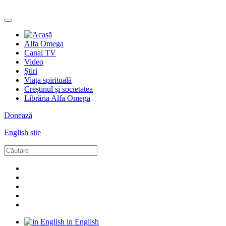
Alfa Omega
Canal TV
Video
Știri
Viața spirituală
Creștinul și societatea
Librăria Alfa Omega
Donează
English site
in English