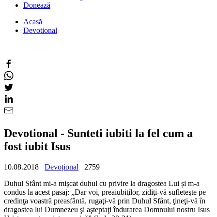
Donează
Acasă
Devotional
Devotional - Sunteti iubiti la fel cum a
fost iubit Isus
10.08.2018
Devoțional
2759
Duhul Sfânt mi-a mişcat duhul cu privire la dragostea Lui și m-a
condus la acest pasaj: „Dar voi, preaiubiţilor, zidiţi-vă sufleteşte pe
credinţa voastră preasfântă, rugaţi-vă prin Duhul Sfânt, ţineţi-vă în
dragostea lui Dumnezeu şi aşteptaţi îndurarea Domnului nostru Isus