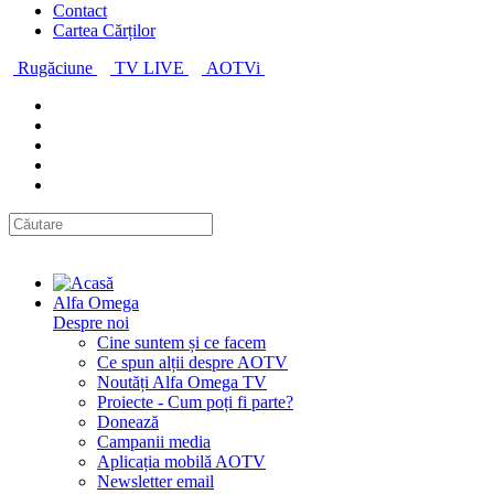
Contact
Cartea Cărților
Rugăciune
TV LIVE
AOTVi
Alfa Omega
Despre noi
Cine suntem și ce facem
Ce spun alții despre AOTV
Noutăți Alfa Omega TV
Proiecte - Cum poți fi parte?
Donează
Campanii media
Aplicația mobilă AOTV
Newsletter email