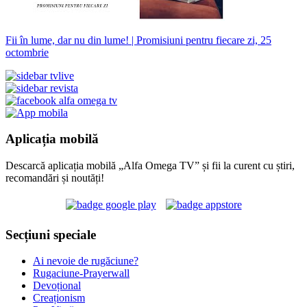
Fii în lume, dar nu din lume! | Promisiuni pentru fiecare zi, 25
octombrie
Aplicația mobilă
Descarcă aplicația mobilă „Alfa Omega TV” și fii la curent cu știri,
recomandări și noutăți!
Secțiuni speciale
Ai nevoie de rugăciune?
Rugaciune-Prayerwall
Devoțional
Creaționism