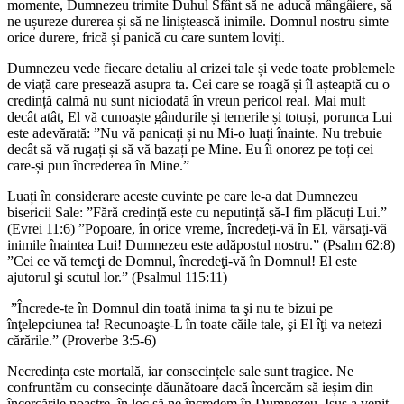
momente, Dumnezeu trimite Duhul Sfânt să ne aducă mângâiere, să
ne ușureze durerea și să ne liniștească inimile. Domnul nostru simte
orice durere, frică și panică cu care suntem loviți.
Dumnezeu vede fiecare detaliu al crizei tale și vede toate problemele
de viață care presează asupra ta. Cei care se roagă și îl așteaptă cu o
credință calmă nu sunt niciodată în vreun pericol real. Mai mult
decât atât, El vă cunoaște gândurile și temerile și totuși, porunca Lui
este adevărată: ”Nu vă panicați și nu Mi-o luați înainte. Nu trebuie
decât să vă rugați și să vă bazați pe Mine. Eu îi onorez pe toți cei
care-și pun încrederea în Mine.”
Luați în considerare aceste cuvinte pe care le-a dat Dumnezeu
bisericii Sale: ”Fără credință este cu neputință să-I fim plăcuți Lui.”
(Evrei 11:6) ”Popoare, în orice vreme, încredeţi-vă în El, vărsaţi-vă
inimile înaintea Lui! Dumnezeu este adăpostul nostru.” (Psalm 62:8)
”Cei ce vă temeţi de Domnul, încredeţi-vă în Domnul! El este
ajutorul şi scutul lor.” (Psalmul 115:11)
”Încrede-te în Domnul din toată inima ta şi nu te bizui pe
înţelepciunea ta! Recunoaşte-L în toate căile tale, şi El îţi va netezi
cărările.” (Proverbe 3:5-6)
Necredința este mortală, iar consecințele sale sunt tragice. Ne
confruntăm cu consecințe dăunătoare dacă încercăm să ieșim din
încercările noastre, în loc să ne încredem în Dumnezeu. Isus a venit