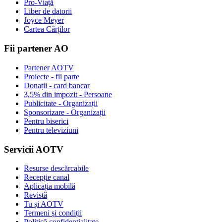
Pro-Viață
Liber de datorii
Joyce Meyer
Cartea Cărților
Fii partener AO
Partener AOTV
Proiecte - fii parte
Donații - card bancar
3,5% din impozit - Persoane
Publicitate - Organizații
Sponsorizare - Organizații
Pentru biserici
Pentru televiziuni
Servicii AOTV
Resurse descărcabile
Recepție canal
Aplicația mobilă
Revistă
Tu și AOTV
Termeni și condiții
Politică confidențialitate