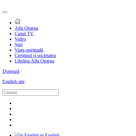
Alfa Omega
Canal TV
Video
Știri
Viața spirituală
Creștinul și societatea
Librăria Alfa Omega
Donează
English site
in English