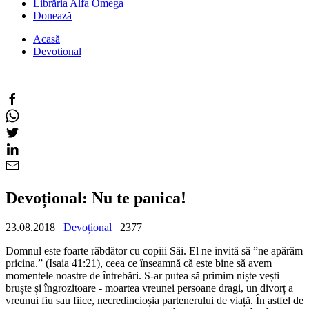
Librăria Alfa Omega
Donează
Acasă
Devotional
Devoțional: Nu te panica!
23.08.2018
Devoțional
2377
Domnul este foarte răbdător cu copiii Săi. El ne invită să ”ne apărăm
pricina.” (Isaia 41:21), ceea ce înseamnă că este bine să avem
momentele noastre de întrebări. S-ar putea să primim niște vești
bruște și îngrozitoare - moartea vreunei persoane dragi, un divorț a
vreunui fiu sau fiice, necredincioșia partenerului de viață. În astfel de