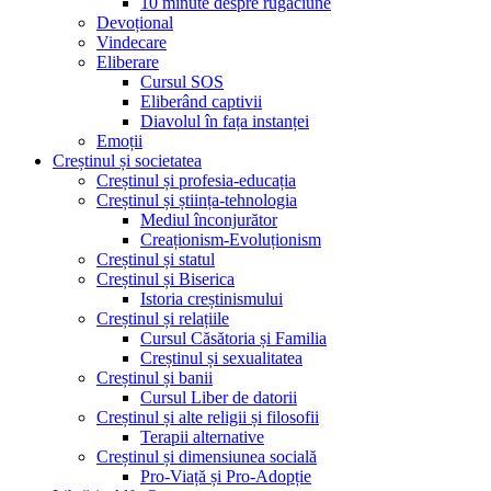
10 minute despre rugăciune
Devoțional
Vindecare
Eliberare
Cursul SOS
Eliberând captivii
Diavolul în fața instanței
Emoții
Creștinul și societatea
Creștinul și profesia-educația
Creștinul și știința-tehnologia
Mediul înconjurător
Creaționism-Evoluționism
Creștinul și statul
Creștinul și Biserica
Istoria creștinismului
Creștinul și relațiile
Cursul Căsătoria și Familia
Creștinul și sexualitatea
Creștinul și banii
Cursul Liber de datorii
Creștinul și alte religii și filosofii
Terapii alternative
Creștinul și dimensiunea socială
Pro-Viață și Pro-Adopție