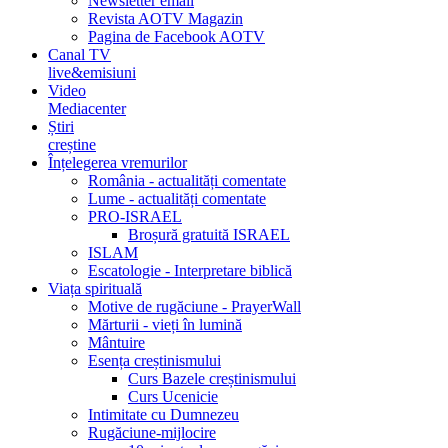
Newsletter email
Revista AOTV Magazin
Pagina de Facebook AOTV
Canal TV
live&emisiuni
Video
Mediacenter
Știri
creștine
Înțelegerea vremurilor
România - actualități comentate
Lume - actualități comentate
PRO-ISRAEL
Broșură gratuită ISRAEL
ISLAM
Escatologie - Interpretare biblică
Viața spirituală
Motive de rugăciune - PrayerWall
Mărturii - vieți în lumină
Mântuire
Esența creștinismului
Curs Bazele creștinismului
Curs Ucenicie
Intimitate cu Dumnezeu
Rugăciune-mijlocire