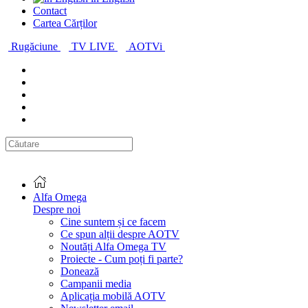
Contact
Cartea Cărților
Rugăciune
TV LIVE
AOTVi
Alfa Omega
Despre noi
Cine suntem și ce facem
Ce spun alții despre AOTV
Noutăți Alfa Omega TV
Proiecte - Cum poți fi parte?
Donează
Campanii media
Aplicația mobilă AOTV