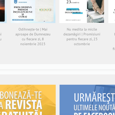
Odihnește-te | Mai
Nu medita la micile
ai
aproape de Dumnezeu
dezamăgiri | Promisiuni
u
cu fiecare zi, 8
pentru fiecare zi, 23
noiembrie 2023
octombrie
f