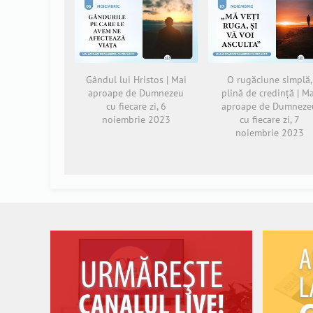
Gândul lui Hristos | Mai
O rugăciune simplă,
aproape de Dumnezeu
plină de credință | M
cu fiecare zi, 6
aproape de Dumneze
noiembrie 2023
cu fiecare zi, 7
noiembrie 2023