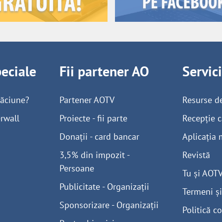
peciale
Fii partener AO
Servic
găciune?
Partener AOTV
Resurse d
rwall
Proiecte - fii parte
Recepție c
Donații - card bancar
Aplicația 
3,5% din impozit -
Revistă
Persoane
Tu și AOT
Publicitate - Organizații
Termeni și
Sponsorizare - Organizații
Politică co