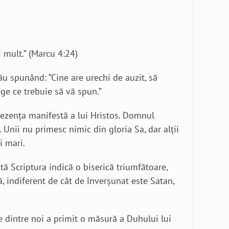
i mult.” (Marcu 4:24)
ău spunând: ”Cine are urechi de auzit, să
ge ce trebuie să vă spun.”
prezența manifestă a lui Hristos. Domnul
. Unii nu primesc nimic din gloria Sa, dar alții
i mari.
ă Scriptura indică o biserică triumfătoare,
că, indiferent de cât de înverșunat este Satan,
re dintre noi a primit o măsură a Duhului lui