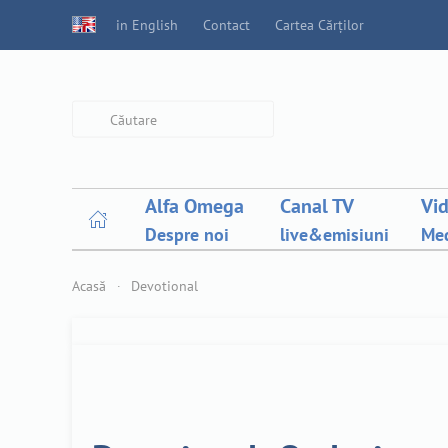
in English
Contact
Cartea Cărților
Type 2 or more characters for
results.
Alfa Omega
Canal TV
Vi
Despre noi
live&emisiuni
Med
Acasă
Devotional