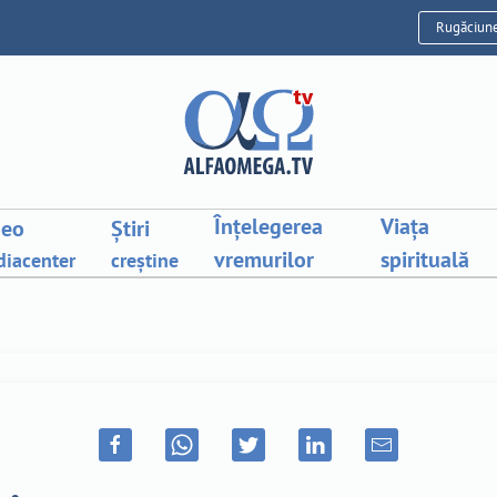
Rugăciun
Înțelegerea
Viața
deo
Știri
vremurilor
spirituală
iacenter
creștine