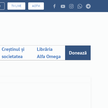
e
TV LIVE
AOTVi
Creștinul și
Librăria
Donează
societatea
Alfa Omega