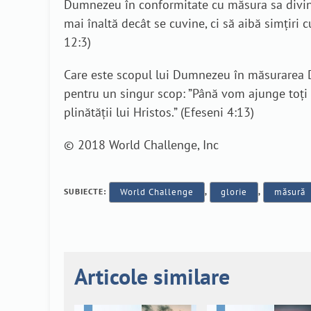
Dumnezeu în conformitate cu măsura sa divină. 
mai înaltă decât se cuvine, ci să aibă simţiri
12:3)
Care este scopul lui Dumnezeu în măsurarea Duh
pentru un singur scop: ”Până vom ajunge toţi l
plinătăţii lui Hristos.” (Efeseni 4:13)
© 2018 World Challenge, Inc
SUBIECTE:
World Challenge
,
glorie
,
măsură
Articole similare