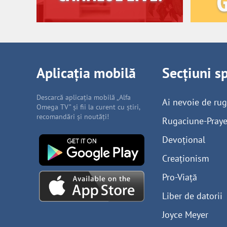
Aplicația mobilă
Secțiuni s
Descarcă aplicația mobilă „Alfa
Ai nevoie de ru
Omega TV” și fii la curent cu știri,
recomandări și noutăți!
Rugaciune-Praye
Devoțional
Creaționism
Pro-Viață
Liber de datorii
Joyce Meyer