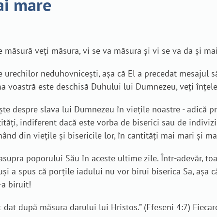
ai mare
 ce măsură veţi măsura, vi se va măsura şi vi se va da şi ma
te urechilor neduhovnicești, așa că El a precedat mesajul s
ma voastră este deschisă Duhului lui Dumnezeu, veți înțele
ște despre slava lui Dumnezeu în viețile noastre - adică 
tăți, indiferent dacă este vorba de biserici sau de indivizi
 din viețile și bisericile lor, în cantități mai mari și ma
pra poporului Său în aceste ultime zile. Într-adevăr, toat
suși a spus că porțile iadului nu vor birui biserica Sa, așa 
a biruit!
ost dat după măsura darului lui Hristos.” (Efeseni 4:7) Fieca