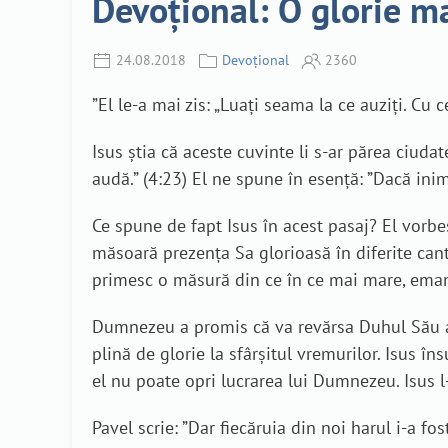
Devoțional: O glorie m
24.08.2018
Devoțional
2360
”El le-a mai zis: „Luaţi seama la ce auziţi. Cu
Isus știa că aceste cuvinte li s-ar părea ciuda
audă.” (4:23) El ne spune în esență: ”Dacă ini
Ce spune de fapt Isus în acest pasaj? El vorbe
măsoară prezența Sa glorioasă în diferite canti
primesc o măsură din ce în ce mai mare, emanând
Dumnezeu a promis că va revărsa Duhul Său asu
plină de glorie la sfârșitul vremurilor. Isus în
el nu poate opri lucrarea lui Dumnezeu. Isus l-
Pavel scrie: ”Dar fiecăruia din noi harul i-a f