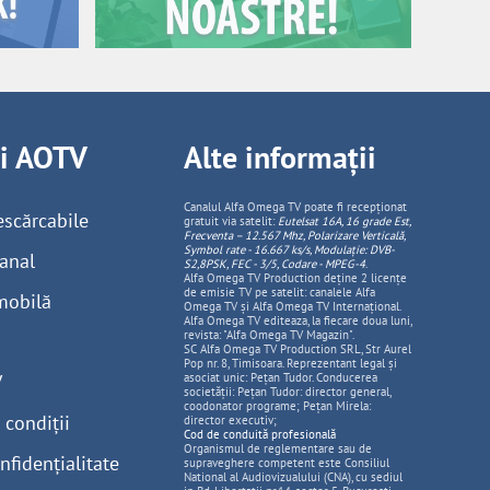
ii AOTV
Alte informații
Canalul Alfa Omega TV poate fi recepționat
escărcabile
gratuit via satelit:
Eutelsat 16A, 16 grade Est,
Frecventa – 12.567 Mhz, Polarizare
Vertica
lă,
Symbol rate - 16.667 ks/s, Modulație: DVB-
anal
S2,8PSK, FEC - 3/5, Codare - MPEG-4
.
Alfa Omega TV Production deține 2 licențe
de emisie TV pe satelit: canalele Alfa
mobilă
Omega TV și Alfa Omega TV Internațional.
Alfa Omega TV editeaza, la fiecare doua luni,
revista: "Alfa Omega TV Magazin".
SC Alfa Omega TV Production SRL, Str Aurel
Pop nr. 8, Timisoara. Reprezentant legal și
V
asociat unic: Pețan Tudor. Conducerea
societății: Pețan Tudor: director general,
coodonator programe; Pețan Mirela:
 condiții
director executiv;
Cod de conduită profesională
Organismul de reglementare sau de
nfidențialitate
supraveghere competent este Consiliul
National al Audiovizualului (CNA), cu sediul