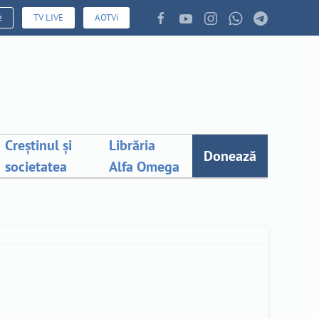
e
TV LIVE
AOTVi
Creștinul și
Librăria
Donează
societatea
Alfa Omega