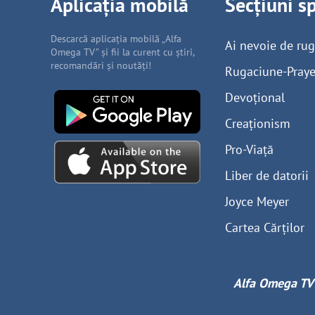
Aplicația mobilă
Secțiuni s
Descarcă aplicația mobilă „Alfa
Ai nevoie de ru
Omega TV” și fii la curent cu știri,
recomandări și noutăți!
Rugaciune-Praye
Devoțional
Creaționism
Pro-Viață
Liber de datorii
Joyce Meyer
Cartea Cărților
Alfa Omega TV