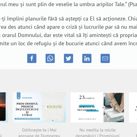
orul meu şi sunt plin de veselie la umbra aripilor Tale.” (Ps
 împlini planurile fără să aștepți ca El să acționeze. Chiar
a des atunci când apare o criză și lucrurile par să nu mai 
u orarul Domnului, dar este vital să îți amintești că propri
ite un loc de refugiu și de bucurie atunci când avem încr
Odihnește-te | Mai
Nu medita la micile
ai
aproape de Dumnezeu
dezamăgiri | Promisiuni