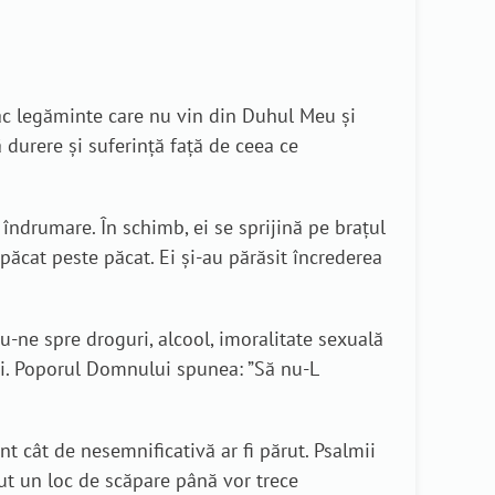
, fac legăminte care nu vin din Duhul Meu şi
 durere și suferință față de ceea ce
ndrumare. În schimb, ei se sprijină pe brațul
păcat peste păcat. Ei și-au părăsit încrederea
ne spre droguri, alcool, imoralitate sexuală
ri. Poporul Domnului spunea: ”Să nu-L
t cât de nesemnificativă ar fi părut. Psalmii
aut un loc de scăpare până vor trece