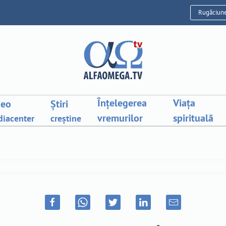
Rugăciun
Înțelegerea
Viața
deo
Știri
vremurilor
spirituală
iacenter
creștine