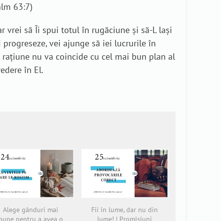
alm 63:7)
 vrei să Îi spui totul în rugăciune și să-L lași
progreseze, vei ajunge să iei lucrurile în
a rațiune nu va coincide cu cel mai bun plan al
edere în El.
Alege gânduri mai
Fii în lume, dar nu din
bune pentru a avea o
lume! | Promisiuni