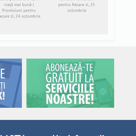
viață mai bună |
pentru fiecare zi, 25
Promisiuni pentru
octombrie
iecare zi, 24 octombrie