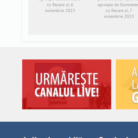
cu fiecare zi, 6
aproape de Dumneze
noiembrie 2023
cu fiecare zi, 7
noiembrie 2023