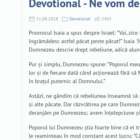
Devotional - Ne vom de
31.08.2018
Devoțional
2465
Proorocul Isaia a spus despre Israel: ”Vai, zic
îngrămădesc astfel păcat peste păcat!” Isaia 3
Dumnezeu descrie drept rebeliune, adică alune
Pur și simplu, Dumnezeu spune: ”Poporul meu n
lor și de fiecare dată când acționează fără să 
în brațul puternic al Domnului.”
Astăzi, ne gândim că rebeliunea înseamnă să 
și alte păcate. Dar răzvrătirea pe care Dumne
deranjăm pe Dumnezeu; avem înțelepciune și 
Poporul lui Dumnezeu știa foarte bine că ei tr
le reaminteau în mod constant acest lucru: ”Că