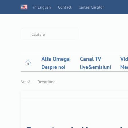
in English
Contact
Cartea Cărților
Type 2 or more characters for
results.
Alfa Omega
Canal TV
Vi
Despre noi
live&emisiuni
Med
Acasă
Devotional