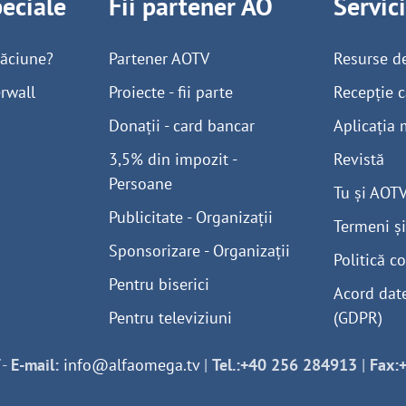
peciale
Fii partener AO
Servic
găciune?
Partener AOTV
Resurse d
rwall
Proiecte - fii parte
Recepție c
Donații - card bancar
Aplicația 
3,5% din impozit -
Revistă
Persoane
Tu și AOT
Publicitate - Organizații
Termeni și
Sponsorizare - Organizații
Politică co
Pentru biserici
Acord dat
Pentru televiziuni
(GDPR)
-
E-mail:
info@alfaomega.tv
|
Tel.:+40 256 284913
|
Fax: