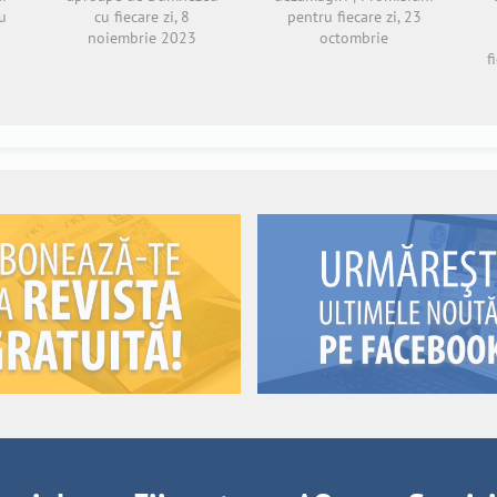
u
cu fiecare zi, 8
pentru fiecare zi, 23
noiembrie 2023
octombrie
f