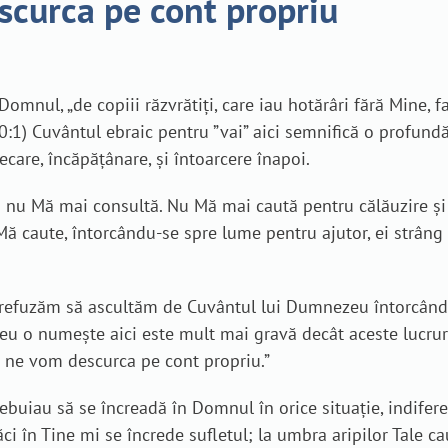
scurca pe cont propriu
e Domnul, „de copiii răzvrătiţi, care iau hotărâri fără Mine
0:1) Cuvântul ebraic pentru ”vai” aici semnifică o profundă
care, încăpățânare, și întoarcere înapoi.
u Mă mai consultă. Nu Mă mai caută pentru călăuzire și î
Mă caute, întorcându-se spre lume pentru ajutor, ei strâng 
refuzăm să ascultăm de Cuvântul lui Dumnezeu întorcându-
zeu o numește aici este mult mai gravă decât aceste lucru
ne vom descurca pe cont propriu.”
ebuiau să se încreadă în Domnul în orice situație, indiferen
ci în Tine mi se încrede sufletul; la umbra aripilor Tale c