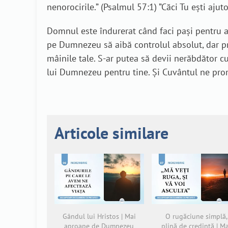
nenorocirile.” (Psalmul 57:1) ”Căci Tu eşti ajut
Domnul este îndurerat când faci pași pentru a-ți
pe Dumnezeu să aibă controlul absolut, dar pre
mâinile tale. S-ar putea să devii nerăbdător c
lui Dumnezeu pentru tine. Și Cuvântul ne prom
Articole similare
Gândul lui Hristos | Mai
O rugăciune simplă,
aproape de Dumnezeu
plină de credință | M