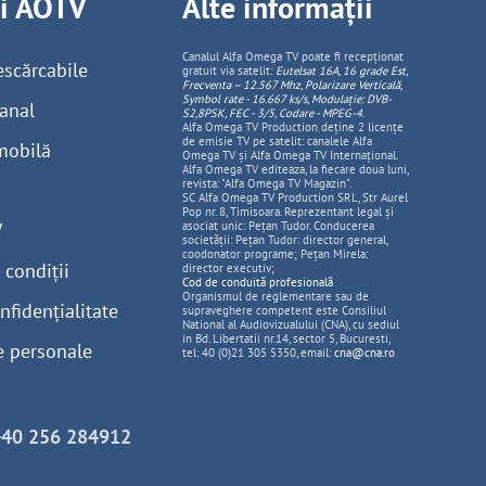
ii AOTV
Alte informații
Canalul Alfa Omega TV poate fi recepționat
escărcabile
gratuit via satelit:
Eutelsat 16A, 16 grade Est,
Frecventa – 12.567 Mhz, Polarizare
Vertica
lă,
Symbol rate - 16.667 ks/s, Modulație: DVB-
anal
S2,8PSK, FEC - 3/5, Codare - MPEG-4
.
Alfa Omega TV Production deține 2 licențe
de emisie TV pe satelit: canalele Alfa
mobilă
Omega TV și Alfa Omega TV Internațional.
Alfa Omega TV editeaza, la fiecare doua luni,
revista: "Alfa Omega TV Magazin".
SC Alfa Omega TV Production SRL, Str Aurel
Pop nr. 8, Timisoara. Reprezentant legal și
V
asociat unic: Pețan Tudor. Conducerea
societății: Pețan Tudor: director general,
coodonator programe; Pețan Mirela:
 condiții
director executiv;
Cod de conduită profesională
Organismul de reglementare sau de
nfidențialitate
supraveghere competent este Consiliul
National al Audiovizualului (CNA), cu sediul
in Bd. Libertatii nr.14, sector 5, Bucuresti,
e personale
tel: 40 (0)21 305 5350, email:
cna@cna.ro
+40 256 284912