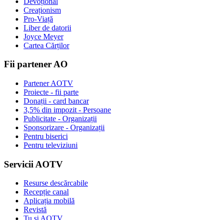
Devoțional
Creaționism
Pro-Viață
Liber de datorii
Joyce Meyer
Cartea Cărților
Fii partener AO
Partener AOTV
Proiecte - fii parte
Donații - card bancar
3,5% din impozit - Persoane
Publicitate - Organizații
Sponsorizare - Organizații
Pentru biserici
Pentru televiziuni
Servicii AOTV
Resurse descărcabile
Recepție canal
Aplicația mobilă
Revistă
Tu și AOTV