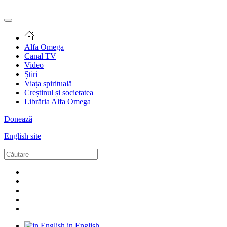
Alfa Omega
Canal TV
Video
Știri
Viața spirituală
Creștinul și societatea
Librăria Alfa Omega
Donează
English site
in English