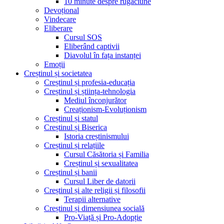
10 minute despre rugăciune
Devoțional
Vindecare
Eliberare
Cursul SOS
Eliberând captivii
Diavolul în fața instanței
Emoții
Creștinul și societatea
Creștinul și profesia-educația
Creștinul și știința-tehnologia
Mediul înconjurător
Creaționism-Evoluționism
Creștinul și statul
Creștinul și Biserica
Istoria creștinismului
Creștinul și relațiile
Cursul Căsătoria și Familia
Creștinul și sexualitatea
Creștinul și banii
Cursul Liber de datorii
Creștinul și alte religii și filosofii
Terapii alternative
Creștinul și dimensiunea socială
Pro-Viață și Pro-Adopție