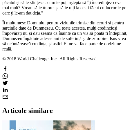
păcatul și să te sfințesc - cum te poți aștepta să îți încredințez ceva
mai mult? Vreau să te întorci și să te uiți la ce ai făcut cu lucrurile pe
care ți le-am dat deja.”
Îi mulțumesc Domnului pentru viziunile trimise din ceruri și pentru
sarcinile date de Dumnezeu. Cu toate acestea, mulți credincioși
împovărați nu-și dau seama că înainte ca un vis să poată fi îndeplinit,
Dumnezeu îngăduie adesea ani de suferință și de zdrobire. Isus vrea
să ne întărească credința, și astfel El ne va face parte de o viziune
reală.
© 2018 World Challenge, Inc | All Rights Reserved
Articole similare