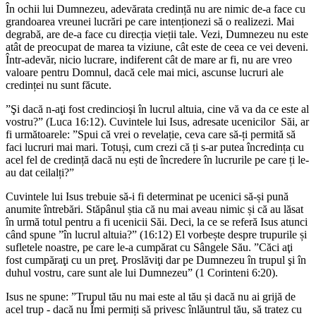
În ochii lui Dumnezeu, adevărata credință nu are nimic de-a face cu
grandoarea vreunei lucrări pe care intenționezi să o realizezi. Mai
degrabă, are de-a face cu direcția vieții tale. Vezi, Dumnezeu nu este
atât de preocupat de marea ta viziune, cât este de ceea ce vei deveni.
Într-adevăr, nicio lucrare, indiferent cât de mare ar fi, nu are vreo
valoare pentru Domnul, dacă cele mai mici, ascunse lucruri ale
credinței nu sunt făcute.
”Şi dacă n-aţi fost credincioşi în lucrul altuia, cine vă va da ce este al
vostru?” (Luca 16:12). Cuvintele lui Isus, adresate ucenicilor Săi, ar
fi următoarele: ”Spui că vrei o revelație, ceva care să-ți permită să
faci lucruri mai mari. Totuși, cum crezi că ți s-ar putea încredința cu
acel fel de credință dacă nu ești de încredere în lucrurile pe care ți le-
au dat ceilalți?”
Cuvintele lui Isus trebuie să-i fi determinat pe ucenici să-și pună
anumite întrebări. Stăpânul știa că nu mai aveau nimic și că au lăsat
în urmă totul pentru a fi ucenicii Săi. Deci, la ce se referă Isus atunci
când spune ”în lucrul altuia?” (16:12) El vorbește despre trupurile și
sufletele noastre, pe care le-a cumpărat cu Sângele Său. ”Căci aţi
fost cumpăraţi cu un preţ. Proslăviţi dar pe Dumnezeu în trupul şi în
duhul vostru, care sunt ale lui Dumnezeu” (1 Corinteni 6:20).
Isus ne spune: ”Trupul tău nu mai este al tău și dacă nu ai grijă de
acel trup - dacă nu Îmi permiți să privesc înlăuntrul tău, să tratez cu