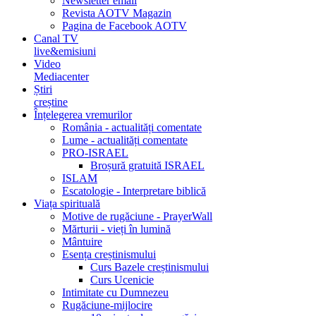
Newsletter email
Revista AOTV Magazin
Pagina de Facebook AOTV
Canal TV
live&emisiuni
Video
Mediacenter
Știri
creștine
Înțelegerea vremurilor
România - actualități comentate
Lume - actualități comentate
PRO-ISRAEL
Broșură gratuită ISRAEL
ISLAM
Escatologie - Interpretare biblică
Viața spirituală
Motive de rugăciune - PrayerWall
Mărturii - vieți în lumină
Mântuire
Esența creștinismului
Curs Bazele creștinismului
Curs Ucenicie
Intimitate cu Dumnezeu
Rugăciune-mijlocire