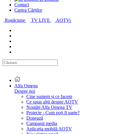
Contact
Cartea Cărților
Rugăciune
TV LIVE
AOTVi
Alfa Omega
Despre noi
Cine suntem și ce facem
Ce spun alții despre AOTV
Noutăți Alfa Omega TV
Proiecte - Cum poți fi parte?
Donează
Campanii media
Aplicația mobilă AOTV