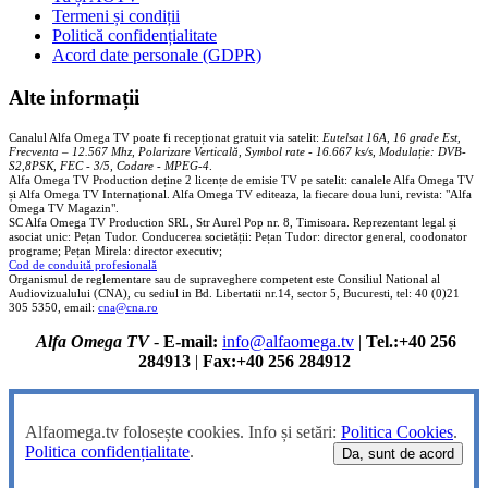
Termeni și condiții
Politică confidențialitate
Acord date personale (GDPR)
Alte informații
Canalul Alfa Omega TV poate fi recepționat gratuit via satelit:
Eutelsat 16A, 16 grade Est,
Frecventa – 12.567 Mhz, Polarizare
Vertica
lă, Symbol rate - 16.667 ks/s, Modulație: DVB-
S2,8PSK, FEC - 3/5, Codare - MPEG-4
.
Alfa Omega TV Production deține 2 licențe de emisie TV pe satelit: canalele Alfa Omega TV
și Alfa Omega TV Internațional. Alfa Omega TV editeaza, la fiecare doua luni, revista: "Alfa
Omega TV Magazin".
SC Alfa Omega TV Production SRL, Str Aurel Pop nr. 8, Timisoara. Reprezentant legal și
asociat unic: Pețan Tudor. Conducerea societății: Pețan Tudor: director general, coodonator
programe; Pețan Mirela: director executiv;
Cod de conduită profesională
Organismul de reglementare sau de supraveghere competent este Consiliul National al
Audiovizualului (CNA), cu sediul in Bd. Libertatii nr.14, sector 5, Bucuresti, tel: 40 (0)21
305 5350, email:
cna@cna.ro
Alfa Omega TV
-
E-mail:
info@alfaomega.tv
|
Tel.:+40 256
284913
|
Fax:+40 256 284912
Alfaomega.tv folosește cookies. Info și setări:
Politica Cookies
.
Politica confidențialitate
.
Da, sunt de acord