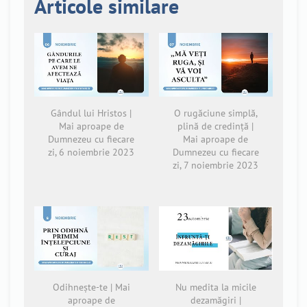
Articole similare
Gândul lui Hristos |
O rugăciune simplă,
Mai aproape de
plină de credință |
Dumnezeu cu fiecare
Mai aproape de
zi, 6 noiembrie 2023
Dumnezeu cu fiecare
zi, 7 noiembrie 2023
Odihnește-te | Mai
Nu medita la micile
aproape de
dezamăgiri |