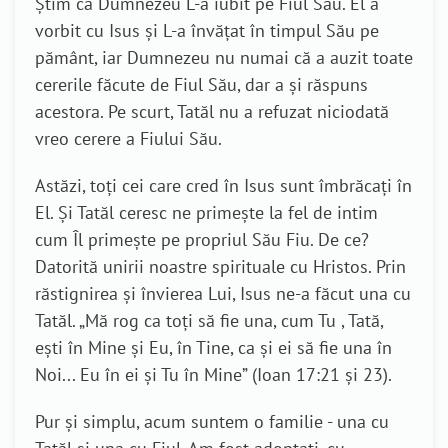
Știm că Dumnezeu L-a iubit pe Fiul Său. El a
vorbit cu Isus și L-a învățat în timpul Său pe
pământ, iar Dumnezeu nu numai că a auzit toate
cererile făcute de Fiul Său, dar a și răspuns
acestora. Pe scurt, Tatăl nu a refuzat niciodată
vreo cerere a Fiului Său.
Astăzi, toți cei care cred în Isus sunt îmbrăcați în
El. Și Tatăl ceresc ne primește la fel de intim
cum Îl primește pe propriul Său Fiu. De ce?
Datorită unirii noastre spirituale cu Hristos. Prin
răstignirea și învierea Lui, Isus ne-a făcut una cu
Tatăl. „Mă rog ca toţi să fie una, cum Tu , Tată,
eşti în Mine şi Eu, în Tine, ca şi ei să fie una în
Noi... Eu în ei şi Tu în Mine” (Ioan 17:21 și 23).
Pur și simplu, acum suntem o familie - una cu