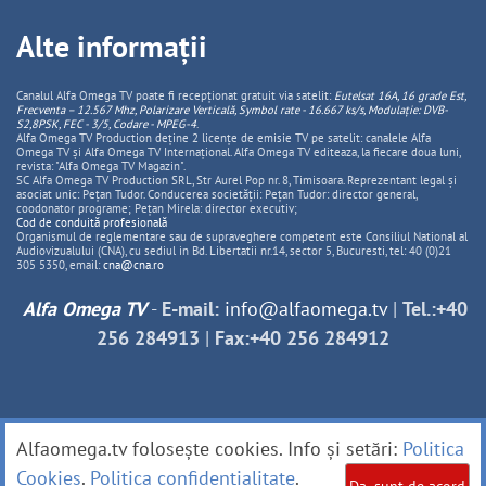
Alte informații
Canalul Alfa Omega TV poate fi recepționat gratuit via satelit:
Eutelsat 16A, 16 grade Est,
Frecventa – 12.567 Mhz, Polarizare
Vertica
lă, Symbol rate - 16.667 ks/s, Modulație: DVB-
S2,8PSK, FEC - 3/5, Codare - MPEG-4
.
Alfa Omega TV Production deține 2 licențe de emisie TV pe satelit: canalele Alfa
Omega TV și Alfa Omega TV Internațional. Alfa Omega TV editeaza, la fiecare doua luni,
revista: "Alfa Omega TV Magazin".
SC Alfa Omega TV Production SRL, Str Aurel Pop nr. 8, Timisoara. Reprezentant legal și
asociat unic: Pețan Tudor. Conducerea societății: Pețan Tudor: director general,
coodonator programe; Pețan Mirela: director executiv;
Cod de conduită profesională
Organismul de reglementare sau de supraveghere competent este Consiliul National al
Audiovizualului (CNA), cu sediul in Bd. Libertatii nr.14, sector 5, Bucuresti, tel: 40 (0)21
305 5350, email:
cna@cna.ro
Alfa Omega TV
-
E-mail:
info@alfaomega.tv
|
Tel.:+40
256 284913
|
Fax:+40 256 284912
Alfaomega.tv folosește cookies. Info și setări:
Politica
Cookies
.
Politica confidențialitate
.