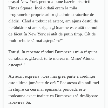
orașul New York pentru a pune bazele bisericii
Times Square. Încă o dată eram la mila
programelor proprietarilor și administratorilor de
clădiri. Când a trebuit să aștept, am ajuns destul de
nerăbdător și am strigat: „Doamne este atât de mult
de făcut în New York și atât de puțin timp. Cât de
mult trebuie să mai așteptăm?”
Totuși, în repetate rânduri Dumnezeu mi-a răspuns
cu răbdare: „David, tu te încrezi în Mine? Atunci
așteaptă.”
Ați auzit expresia „Cea mai grea parte a credinței
este ultima jumătate de oră.” Pot atesta din anii mei
în slujire că cea mai epuizantă perioadă este
totdeauna exact înainte ca Dumnezeu să desfășoare
izbăvirea Sa.