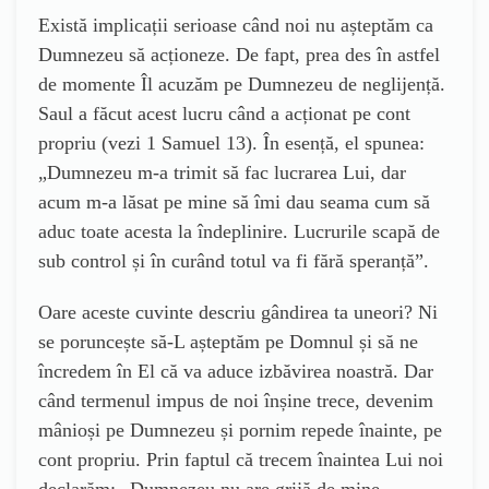
Există implicații serioase când noi nu așteptăm ca
Dumnezeu să acționeze. De fapt, prea des în astfel
de momente Îl acuzăm pe Dumnezeu de neglijență.
Saul a făcut acest lucru când a acționat pe cont
propriu (vezi 1 Samuel 13). În esență, el spunea:
„Dumnezeu m-a trimit să fac lucrarea Lui, dar
acum m-a lăsat pe mine să îmi dau seama cum să
aduc toate acesta la îndeplinire. Lucrurile scapă de
sub control și în curând totul va fi fără speranță”.
Oare aceste cuvinte descriu gândirea ta uneori? Ni
se poruncește să-L așteptăm pe Domnul și să ne
încredem în El că va aduce izbăvirea noastră. Dar
când termenul impus de noi înșine trece, devenim
mânioși pe Dumnezeu și pornim repede înainte, pe
cont propriu. Prin faptul că trecem înaintea Lui noi
declarăm: „Dumnezeu nu are grijă de mine.