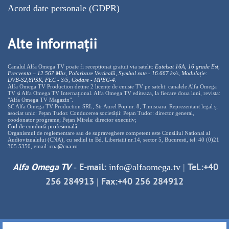
Acord date personale (GDPR)
Alte informații
Canalul Alfa Omega TV poate fi recepționat gratuit via satelit:
Eutelsat 16A, 16 grade Est,
Frecventa – 12.567 Mhz, Polarizare
Vertica
lă, Symbol rate - 16.667 ks/s, Modulație:
DVB-S2,8PSK, FEC - 3/5, Codare - MPEG-4
.
Alfa Omega TV Production deține 2 licențe de emisie TV pe satelit: canalele Alfa Omega
TV și Alfa Omega TV Internațional. Alfa Omega TV editeaza, la fiecare doua luni, revista:
"Alfa Omega TV Magazin".
SC Alfa Omega TV Production SRL, Str Aurel Pop nr. 8, Timisoara. Reprezentant legal și
asociat unic: Pețan Tudor. Conducerea societății: Pețan Tudor: director general,
coodonator programe; Pețan Mirela: director executiv;
Cod de conduită profesională
Organismul de reglementare sau de supraveghere competent este Consiliul National al
Audiovizualului (CNA), cu sediul in Bd. Libertatii nr.14, sector 5, Bucuresti, tel: 40 (0)21
305 5350, email:
cna@cna.ro
Alfa Omega TV
E-mail:
Tel.:+40
-
info@alfaomega.tv
|
256 284913
Fax:+40 256 284912
|