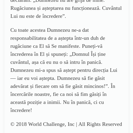
Rugăciunea și așteptarea nu funcționează. Cuvântul
Lui nu este de încredere”.
Cu toate acestea Dumnezeu ne-a dat
responsabilitatea de a aștepta într-un duh de
rugăciune ca El să Se manifeste. Puneți-vă
încrederea în El și spuneți: „Domnul Își ține
cuvântul, așa că eu nu o să intru în panică.
Dumnezeu mi-a spus să aștept pentru direcția Lui
― iar eu voi aștepta. Dumnezeu să fie găsit
adevărat și fiecare om să fie găsit mincinos!”. În
încercările noastre, fie ca noi să fim găsiți în
această poziție a inimii. Nu în panică, ci cu
încredere!
© 2018 World Challenge, Inc | All Rights Reserved