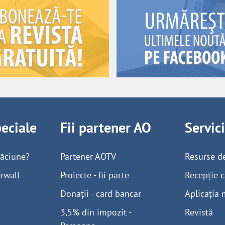
peciale
Fii partener AO
Servic
găciune?
Partener AOTV
Resurse d
rwall
Proiecte - fii parte
Recepție c
Donații - card bancar
Aplicația 
3,5% din impozit -
Revistă