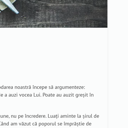
bdarea noastră începe să argumenteze:
 a auzi vocea Lui. Poate au auzit greșit în
iune, nu pe încredere. Luați aminte la șirul de
„Când am văzut că poporul se împrăştie de