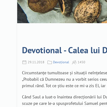
Devotional - Calea lui
29.11.2018
Devoțional
1450
Circumstanțe tumultoase și situații neînțele
„Probabil că Dumnezeu nu a vorbit serios ceea
primul rând. Tot ce știu este ce mi-a zis El, ia
Când Saul a luat-o înaintea direcționării lui D
scuze pe care le-a spusprofetului Samuel pen