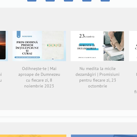
Odihnește-te | Mai
Nu medita la micile
ai
aproape de Dumnezeu
dezamăgiri | Promisiuni
u
cu fiecare zi, 8
pentru fiecare zi, 23
noiembrie 2023
octombrie
f