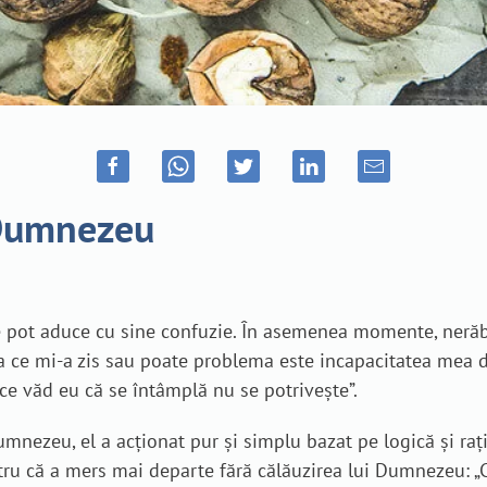
 Dumnezeu
se pot aduce cu sine confuzie. În asemenea momente, neră
 ce mi-a zis sau poate problema este incapacitatea mea de
r ce văd eu că se întâmplă nu se potrivește”.
umnezeu, el a acționat pur și simplu bazat pe logică și raț
tru că a mers mai departe fără călăuzirea lui Dumnezeu: 