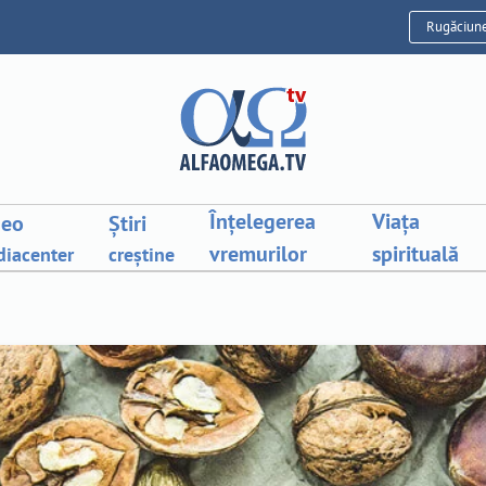
Rugăciun
Înțelegerea
Viața
deo
Știri
vremurilor
spirituală
iacenter
creștine