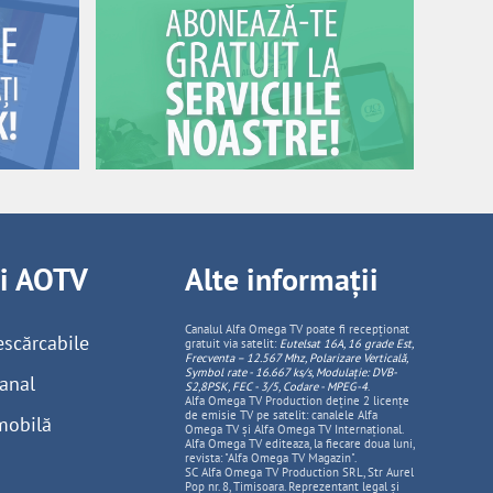
ii AOTV
Alte informații
Canalul Alfa Omega TV poate fi recepționat
escărcabile
gratuit via satelit:
Eutelsat 16A, 16 grade Est,
Frecventa – 12.567 Mhz, Polarizare
Vertica
lă,
Symbol rate - 16.667 ks/s, Modulație: DVB-
anal
S2,8PSK, FEC - 3/5, Codare - MPEG-4
.
Alfa Omega TV Production deține 2 licențe
de emisie TV pe satelit: canalele Alfa
mobilă
Omega TV și Alfa Omega TV Internațional.
Alfa Omega TV editeaza, la fiecare doua luni,
revista: "Alfa Omega TV Magazin".
SC Alfa Omega TV Production SRL, Str Aurel
Pop nr. 8, Timisoara. Reprezentant legal și