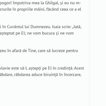
or pogorî împotriva mea la Ghilgal, şi eu nu m-
urile în propriile mâini, făcând ceea ce a el
 în Cuvântul lui Dumnezeu. Isaia scrie: „Iată,
 așteptat pe El; ne vom bucura și ne vom
zeu în afară de Tine, care să lucreze pentru
lavie este să-L aștepți pe El în credință. Acest
ăbdare, răbdarea aduce biruinţă în încercare,