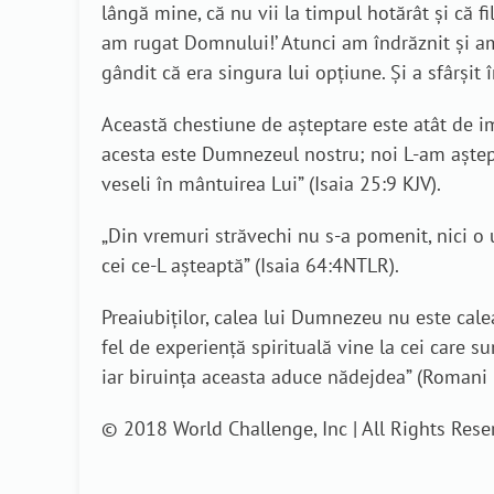
lângă mine, că nu vii la timpul hotărât şi că fi
am rugat Domnului!’ Atunci am îndrăznit şi am 
gândit că era singura lui opțiune. Și a sfârșit 
Această chestiune de așteptare este atât de im
acesta este Dumnezeul nostru; noi L-am aștept
veseli în mântuirea Lui” (Isaia 25:9 KJV).
„Din vremuri străvechi nu s-a pomenit, nici o 
cei ce-L așteaptă” (Isaia 64:4NTLR).
Preaiubiților, calea lui Dumnezeu nu este calea
fel de experiență spirituală vine la cei care 
iar biruinţa aceasta aduce nădejdea” (Romani 
© 2018 World Challenge, Inc | All Rights Rese