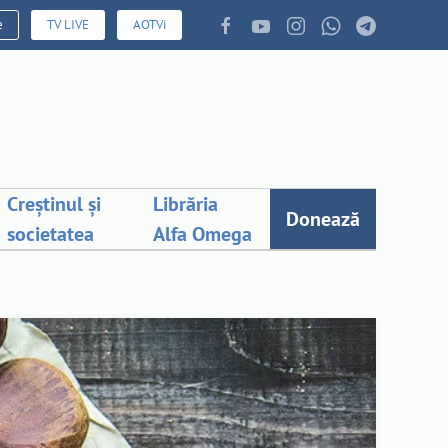
e
TV LIVE
AOTVi
Creștinul și
Librăria
Donează
societatea
Alfa Omega