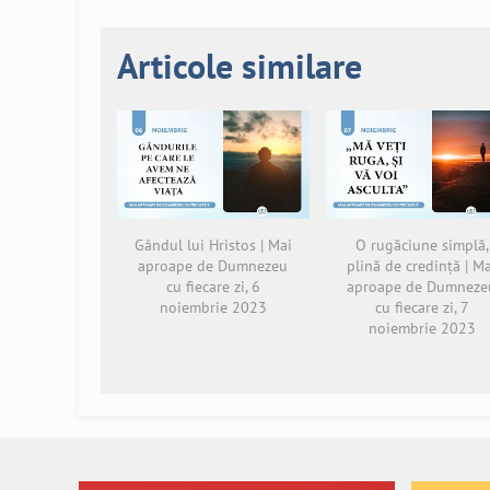
Articole similare
Gândul lui Hristos | Mai
O rugăciune simplă,
aproape de Dumnezeu
plină de credință | M
cu fiecare zi, 6
aproape de Dumneze
noiembrie 2023
cu fiecare zi, 7
noiembrie 2023