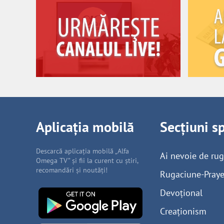
Aplicația mobilă
Secțiuni s
Descarcă aplicația mobilă „Alfa
Ai nevoie de ru
Omega TV” și fii la curent cu știri,
recomandări și noutăți!
Rugaciune-Praye
Devoțional
Creaționism