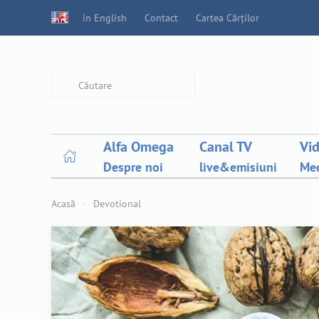
in English
Contact
Cartea Cărților
Type 2 or more characters for
results.
Alfa Omega
Canal TV
Vi
Despre noi
live&emisiuni
Med
Acasă
Devotional