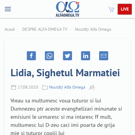
LIVE
Acasă
DESPRE ALFA OMEGA TV
Noutăți Alfa Omega
Lidia, Sighetul Marmatiei
17.08.2010
Noutăți Alfa Omega
Vreau sa multumesc voua tuturor si lui
Dumnezeu ptr aceste evanghelizari minunate si
emisiuni le urmaresc si ma intaresc ff mult,
multumesc lui D-zeu caci imi poarta de grija
mie si tuturor copiii lui