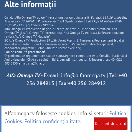
Alte informații
Canalul Alfa Omega TV poate fi recepționat gratuit via satelit:
Eutelsat 16A, 16 grade Est,
Frecventa – 12.567 Mhz, Polarizare
Vertica
lă, Symbol rate - 16.667 ks/s, Modulație: DVB-
S2,8PSK, FEC - 3/5, Codare - MPEG-4
.
Alfa Omega TV Production deține 2 licențe de emisie TV pe satelit: canalele Alfa
Omega TV și Alfa Omega TV Internațional. Alfa Omega TV editeaza, la fiecare doua luni,
revista: "Alfa Omega TV Magazin".
SC Alfa Omega TV Production SRL, Str Aurel Pop nr. 8, Timisoara. Reprezentant legal și
asociat unic: Pețan Tudor. Conducerea societății: Pețan Tudor: director general,
coodonator programe; Pețan Mirela: director executiv;
Cod de conduită profesională
Organismul de reglementare sau de supraveghere competent este Consiliul National al
Audiovizualului (CNA), cu sediul in Bd. Libertatii nr.14, sector 5, Bucuresti, tel: 40 (0)21
305 5350, email:
cna@cna.ro
Alfa Omega TV
-
E-mail:
info@alfaomega.tv
|
Tel.:+40
256 284913
|
Fax:+40 256 284912
Alfaomega.tv folosește cookies. Info și setări:
Politica
Cookies
.
Politica confidențialitate
.
Da, sunt de acord