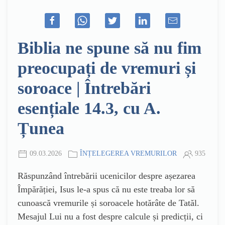
Biblia ne spune să nu fim
preocupați de vremuri și
soroace | Întrebări
esențiale 14.3, cu A.
Țunea
09.03.2026
ÎNȚELEGEREA VREMURILOR
935
Răspunzând întrebării ucenicilor despre așezarea
Împărăției, Isus le-a spus că nu este treaba lor să
cunoască vremurile și soroacele hotărâte de Tatăl.
Mesajul Lui nu a fost despre calcule și predicții, ci