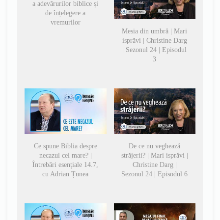
a adevărurilor biblice și
de înțelegere a
vremurilor
Mesia din umbră | Mari
isprăvi | Christine Darg
| Sezonul 24 | Episodul
3
Ce spune Biblia despre
De ce nu veghează
necazul cel mare? |
străjerii? | Mari isprăvi |
Întrebări esențiale 14.7,
Christine Darg |
cu Adrian Țunea
Sezonul 24 | Episodul 6