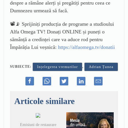
despre a rămâne alerți și pregătiți pentru ceea ce
Dumnezeu urmează să facă.
📽️📡 Sprijiniți producția de programe a studioului
Alfa Omega TV! Donați ONLINE și puneți o
sămânță a credinței care va aduce rod pentru
Împărăția Lui veșnică:
https://alfaomega.tv/donatii
SUBIECTE:
,
înțelegerea vremurilor
Adrian Țunea
Articole similare
Emisiuni de restaurare