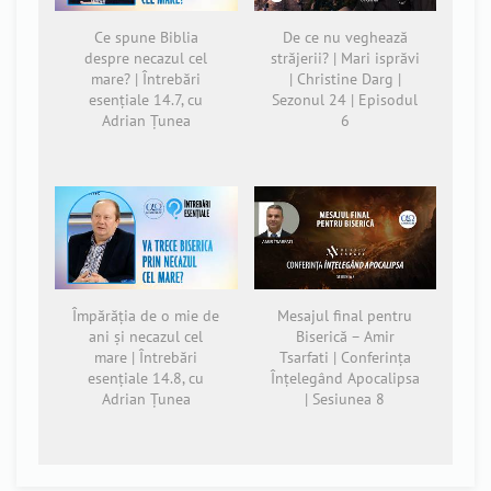
Ce spune Biblia
De ce nu veghează
despre necazul cel
străjerii? | Mari isprăvi
mare? | Întrebări
| Christine Darg |
esențiale 14.7, cu
Sezonul 24 | Episodul
Adrian Țunea
6
Împărăția de o mie de
Mesajul final pentru
ani și necazul cel
Biserică – Amir
mare | Întrebări
Tsarfati | Conferința
esențiale 14.8, cu
Înțelegând Apocalipsa
Adrian Țunea
| Sesiunea 8