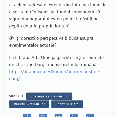
israelieni adresate evreilor din întreaga lume de
a se stabili în Israel, pe fondul convingerii că
siguranța poporului evreu poate fi găsită pe
deplin doar în propria lor țară.
📚 Îți dorești o perspectivă biblică asupra
evenimentelor actuale?
La Librăria Alfa Omega găsești cărțile semnate
de Christine Darg, traduse în limba română:
https://alfaomega.tv/librarie/autori/christine-
darg/
SUBIECTE:
înțelegerea vremurilor
,
sfârșitul vremurilor
,
Christine Darg