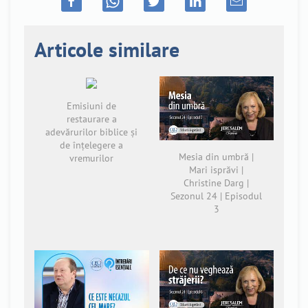
Articole similare
Emisiuni de
restaurare a
adevărurilor biblice și
de înțelegere a
Mesia din umbră |
vremurilor
Mari isprăvi |
Christine Darg |
Sezonul 24 | Episodul
3