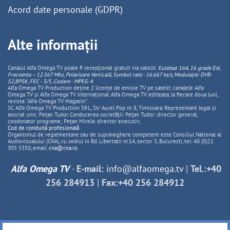
Acord date personale (GDPR)
Alte informații
Canalul Alfa Omega TV poate fi recepționat gratuit via satelit:
Eutelsat 16A, 16 grade Est,
Frecventa – 12.567 Mhz, Polarizare
Vertica
lă, Symbol rate - 16.667 ks/s, Modulație: DVB-
S2,8PSK, FEC - 3/5, Codare - MPEG-4
.
Alfa Omega TV Production deține 2 licențe de emisie TV pe satelit: canalele Alfa
Omega TV și Alfa Omega TV Internațional. Alfa Omega TV editeaza, la fiecare doua luni,
revista: "Alfa Omega TV Magazin".
SC Alfa Omega TV Production SRL, Str Aurel Pop nr. 8, Timisoara. Reprezentant legal și
asociat unic: Pețan Tudor. Conducerea societății: Pețan Tudor: director general,
coodonator programe; Pețan Mirela: director executiv;
Cod de conduită profesională
Organismul de reglementare sau de supraveghere competent este Consiliul National al
Audiovizualului (CNA), cu sediul in Bd. Libertatii nr.14, sector 5, Bucuresti, tel: 40 (0)21
305 5350, email:
cna@cna.ro
Alfa Omega TV
-
E-mail:
info@alfaomega.tv
|
Tel.:+40
256 284913
|
Fax:+40 256 284912