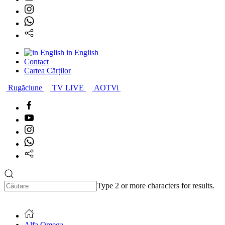
in English
Contact
Cartea Cărților
Rugăciune
TV LIVE
AOTVi
Type 2 or more characters for results.
Alfa Omega