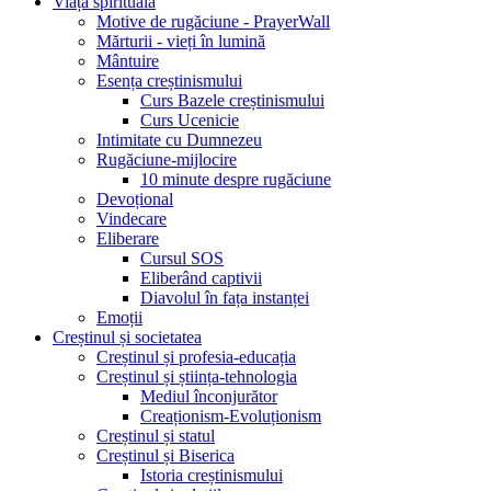
Viața spirituală
Motive de rugăciune - PrayerWall
Mărturii - vieți în lumină
Mântuire
Esența creștinismului
Curs Bazele creștinismului
Curs Ucenicie
Intimitate cu Dumnezeu
Rugăciune-mijlocire
10 minute despre rugăciune
Devoțional
Vindecare
Eliberare
Cursul SOS
Eliberând captivii
Diavolul în fața instanței
Emoții
Creștinul și societatea
Creștinul și profesia-educația
Creștinul și știința-tehnologia
Mediul înconjurător
Creaționism-Evoluționism
Creștinul și statul
Creștinul și Biserica
Istoria creștinismului