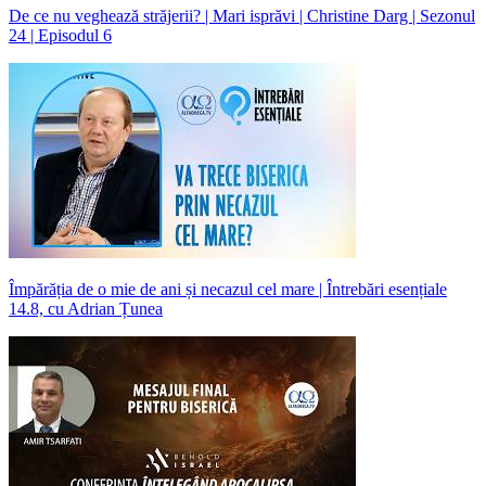
De ce nu veghează străjerii? | Mari isprăvi | Christine Darg | Sezonul
24 | Episodul 6
Împărăția de o mie de ani și necazul cel mare | Întrebări esențiale
14.8, cu Adrian Țunea