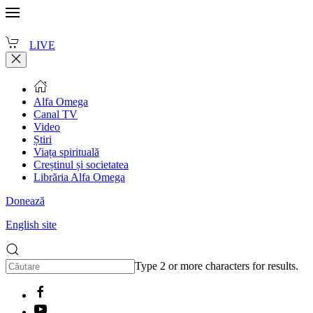
LIVE
Alfa Omega
Canal TV
Video
Știri
Viața spirituală
Creștinul și societatea
Librăria Alfa Omega
Donează
English site
Type 2 or more characters for results.