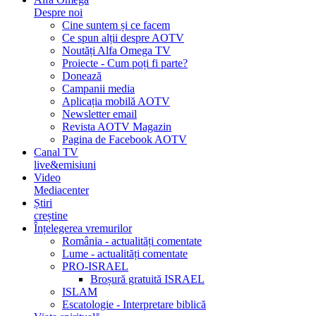
Despre noi
Cine suntem și ce facem
Ce spun alții despre AOTV
Noutăți Alfa Omega TV
Proiecte - Cum poți fi parte?
Donează
Campanii media
Aplicația mobilă AOTV
Newsletter email
Revista AOTV Magazin
Pagina de Facebook AOTV
Canal TV
live&emisiuni
Video
Mediacenter
Știri
creștine
Înțelegerea vremurilor
România - actualități comentate
Lume - actualități comentate
PRO-ISRAEL
Broșură gratuită ISRAEL
ISLAM
Escatologie - Interpretare biblică