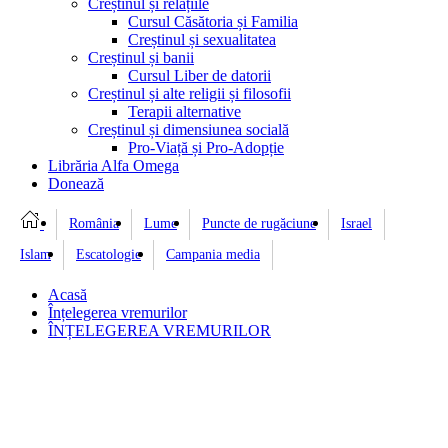
Creștinul și relațiile
Cursul Căsătoria și Familia
Creștinul și sexualitatea
Creștinul și banii
Cursul Liber de datorii
Creștinul și alte religii și filosofii
Terapii alternative
Creștinul și dimensiunea socială
Pro-Viață și Pro-Adopție
Librăria Alfa Omega
Donează
România
Lume
Puncte de rugăciune
Israel
Islam
Escatologie
Campania media
Acasă
Înțelegerea vremurilor
ÎNȚELEGEREA VREMURILOR