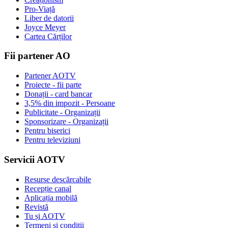
Pro-Viață
Liber de datorii
Joyce Meyer
Cartea Cărților
Fii partener AO
Partener AOTV
Proiecte - fii parte
Donații - card bancar
3,5% din impozit - Persoane
Publicitate - Organizații
Sponsorizare - Organizații
Pentru biserici
Pentru televiziuni
Servicii AOTV
Resurse descărcabile
Recepție canal
Aplicația mobilă
Revistă
Tu și AOTV
Termeni și condiții