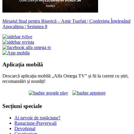
Mesajul final pentru Biserică – Amir Tsarfati | Conferința Înțelegând
Apocalipsa | Sesiunea 8
Aplicația mobilă
Descarcă aplicația mobilă „Alfa Omega TV” și fii la curent cu știri,
recomandări și noutăți!
Secțiuni speciale
Ai nevoie de rugăciune?
Rugaciune-Prayerwall
Devoțional
Creaționism