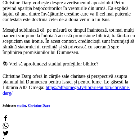
Christine Darg vorbește despre avertismentul apostolului Petru
privind apariția batjocoritorilor în vremurile din urmă. Ea explică
faptul că una dintre învățăturile creștine care va fi cel mai puternic
contestată este doctrina celei de-a doua veniri a lui Isus.
Mesajul subliniază că, pe măsură ce timpul înaintează, tot mai mulți
oameni vor pune la îndoială această promisiune biblică, tratând-o cu
scepticism sau ironie. În acest context, credincioșii sunt încurajați să
rămână statornici în credință și să privească cu speranță spre
împlinirea promisiunilor lui Dumnezeu.
📚 Vrei să aprofundezi studiul profețiilor biblice?
Christine Darg oferă în cărțile sale claritate și perspectivă asupra
planului lui Dumnezeu pentru Israel și pentru lume. Le găsești la
Librăria Alfa Omega:
https://alfaomega.tv/librarie/autori/christine-
darg/
Subiecte:
studiu
,
Christine Darg