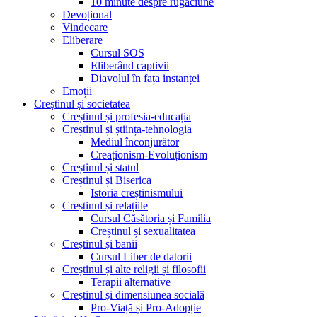
10 minute despre rugăciune
Devoțional
Vindecare
Eliberare
Cursul SOS
Eliberând captivii
Diavolul în fața instanței
Emoții
Creștinul și societatea
Creștinul și profesia-educația
Creștinul și știința-tehnologia
Mediul înconjurător
Creaționism-Evoluționism
Creștinul și statul
Creștinul și Biserica
Istoria creștinismului
Creștinul și relațiile
Cursul Căsătoria și Familia
Creștinul și sexualitatea
Creștinul și banii
Cursul Liber de datorii
Creștinul și alte religii și filosofii
Terapii alternative
Creștinul și dimensiunea socială
Pro-Viață și Pro-Adopție