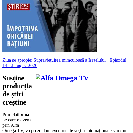
Ziua se apropie: Supraviețuirea miraculoasă a Israelului - Episodul
13 - 3 august 2026
Susține
producția
de știri
creștine
Prin platforma
pe care o avem
prin Alfa
Omega TV, vă prezentăm evenimente și știri internaționale sau din