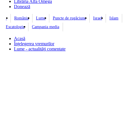
Librăria Alfa Omega
Donează
România
Lume
Puncte de rugăciune
Israel
Islam
Escatologie
Campania media
Acasă
Înțelegerea vremurilor
Lume - actualități comentate