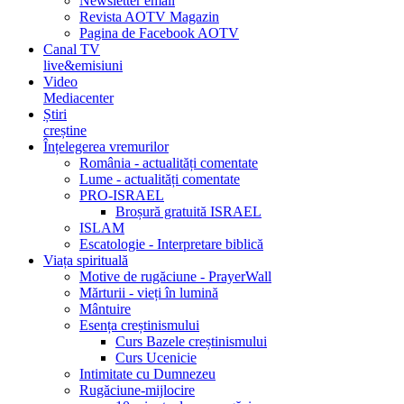
Newsletter email
Revista AOTV Magazin
Pagina de Facebook AOTV
Canal TV
live&emisiuni
Video
Mediacenter
Știri
creștine
Înțelegerea vremurilor
România - actualități comentate
Lume - actualități comentate
PRO-ISRAEL
Broșură gratuită ISRAEL
ISLAM
Escatologie - Interpretare biblică
Viața spirituală
Motive de rugăciune - PrayerWall
Mărturii - vieți în lumină
Mântuire
Esența creștinismului
Curs Bazele creștinismului
Curs Ucenicie
Intimitate cu Dumnezeu
Rugăciune-mijlocire