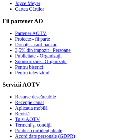
Joyce Meyer
Cartea Cărților
Fii partener AO
Partener AOTV
Proiecte - fii parte
Donații - card bancar
3,5% din impozit - Persoane
Publicitate - Organizații
Sponsorizare - Organizații
Pentru biserici
Pentru televiziuni
Servicii AOTV
Resurse descărcabile
Recepție canal
Aplicația mobilă
Revistă
Tu și AOTV
Termeni și condiții
Politică confidențialitate
Acord date personale (GDPR)