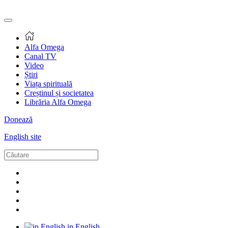
Alfa Omega
Canal TV
Video
Știri
Viața spirituală
Creștinul și societatea
Librăria Alfa Omega
Donează
English site
in English