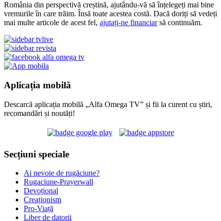
România din perspectivă creștină, ajutându-vă să înțelegeți mai bine
vremurile în care trăim. Însă toate acestea costă. Dacă doriți să vedeți
mai multe articole de acest fel,
ajutați-ne financiar
să continuăm.
Aplicația mobilă
Descarcă aplicația mobilă „Alfa Omega TV” și fii la curent cu știri,
recomandări și noutăți!
Secțiuni speciale
Ai nevoie de rugăciune?
Rugaciune-Prayerwall
Devoțional
Creaționism
Pro-Viață
Liber de datorii