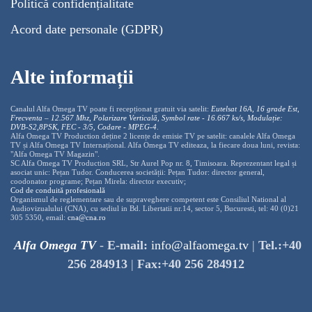
Politică confidențialitate
Acord date personale (GDPR)
Alte informații
Canalul Alfa Omega TV poate fi recepționat gratuit via satelit:
Eutelsat 16A, 16 grade Est,
Frecventa – 12.567 Mhz, Polarizare
Vertica
lă, Symbol rate - 16.667 ks/s, Modulație:
DVB-S2,8PSK, FEC - 3/5, Codare - MPEG-4
.
Alfa Omega TV Production deține 2 licențe de emisie TV pe satelit: canalele Alfa Omega
TV și Alfa Omega TV Internațional. Alfa Omega TV editeaza, la fiecare doua luni, revista:
"Alfa Omega TV Magazin".
SC Alfa Omega TV Production SRL, Str Aurel Pop nr. 8, Timisoara. Reprezentant legal și
asociat unic: Pețan Tudor. Conducerea societății: Pețan Tudor: director general,
coodonator programe; Pețan Mirela: director executiv;
Cod de conduită profesională
Organismul de reglementare sau de supraveghere competent este Consiliul National al
Audiovizualului (CNA), cu sediul in Bd. Libertatii nr.14, sector 5, Bucuresti, tel: 40 (0)21
305 5350, email:
cna@cna.ro
Alfa Omega TV
-
E-mail:
info@alfaomega.tv
|
Tel.:+40
256 284913
|
Fax:+40 256 284912