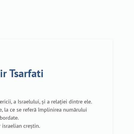
ir Tsarfati
ii, a Israelului, și a relației dintre ele.
, la ce se referă împlinirea numărului
abordate.
 israelian creștin.