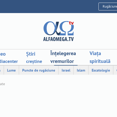
Rugăciun
Înțelegerea
Viața
deo
Știri
vremurilor
spirituală
iacenter
creștine
a
Lume
Puncte de rugăciune
Israel
Islam
Escatologie
tate