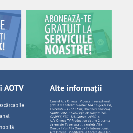
ii AOTV
Alte informații
Canalul Alfa Omega TV poate fi recepționat
escărcabile
gratuit via satelit:
Eutelsat 16A, 16 grade Est,
Frecventa – 12.567 Mhz, Polarizare
Vertica
lă,
Symbol rate - 16.667 ks/s, Modulație: DVB-
anal
S2,8PSK, FEC - 3/5, Codare - MPEG-4
.
Alfa Omega TV Production deține 2 licențe
de emisie TV pe satelit: canalele Alfa
mobilă
Omega TV și Alfa Omega TV Internațional.
Alfa Omega TV editeaza, la fiecare doua luni,