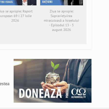
iua se apropie: Raport
Ziua se apropie:
european 69 l 27 iulie
Supraviețuirea
2026
miraculoasă a Israelului
- Episodul 13 - 3
august 2026
n
cestea