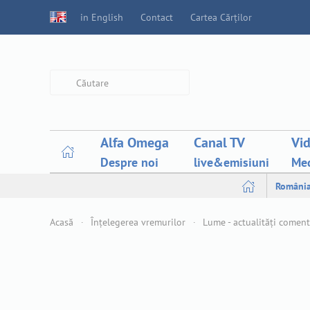
in English
Contact
Cartea Cărților
Type 2 or more characters for
results.
Alfa Omega
Canal TV
Vi
Despre noi
live&emisiuni
Med
Români
Acasă
Înțelegerea vremurilor
Lume - actualități comen