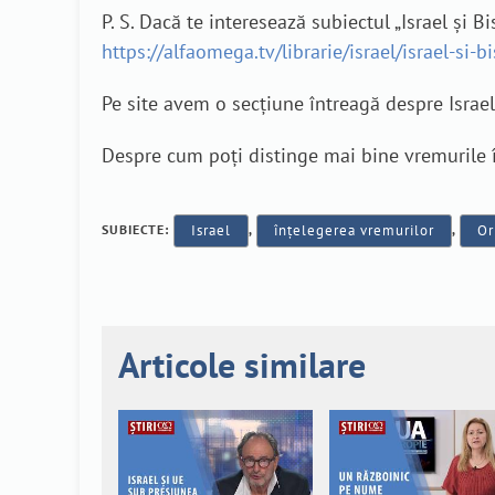
P. S. Dacă te interesează subiectul „Israel și B
https://alfaomega.tv/librarie/israel/israel-si-b
Pe site avem o secțiune întreagă despre Israe
Despre cum poți distinge mai bine vremurile în
SUBIECTE:
Israel
,
înțelegerea vremurilor
,
Or
Articole similare