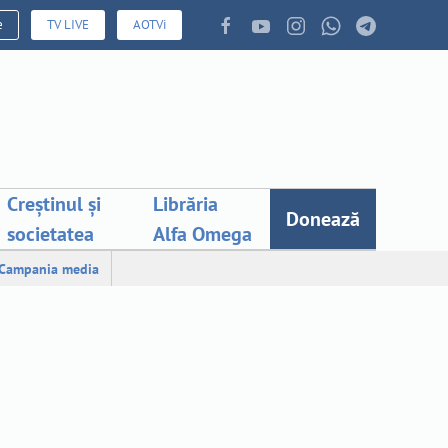
e
TV LIVE
AOTVi
Creștinul și
Librăria
Donează
societatea
Alfa Omega
Campania media