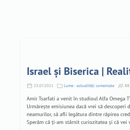
Israel și Biserica | Real
23.07.2021
Lume - actualități comentate
88
Amir Tsarfati a venit în studioul Alfa Omega TV 
Urmărește emisiunea dacă vrei să descoperi de
neamurilor, să afli legătura dintre răpirea cre
Sperăm că ți-am stârnit curiozitatea și că vei v