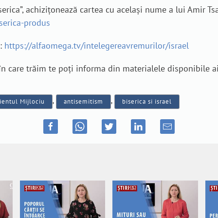
iserica”, achizițonează cartea cu același nume a lui Amir Tsa
iserica-produs
l:
https://alfaomega.tv/intelegereavremurilor/israel
 care trăim te poți informa din materialele disponibile a
ientul Mijlociu
,
antisemitism
,
biserica si israel