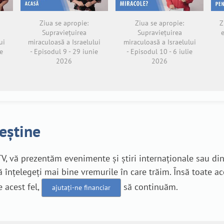
Ziua se apropie:
Ziua se apropie:
Z
Supraviețuirea
Supraviețuirea
ui
miraculoasă a Israelului
miraculoasă a Israelului
e
- Episodul 9 - 29 iunie
- Episodul 10 - 6 iulie
2026
2026
reștine
V, vă prezentăm evenimente și știri internaționale sau di
 înțelegeți mai bine vremurile în care trăim. Însă toate a
e acest fel,
să continuăm.
ajutați-ne financiar