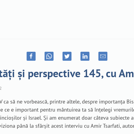
ități și perspective 145, cu Am
2
ca să ne vorbească, printre altele, despre importanța Biseric
 ce e important pentru mântuirea ta să înțelegi vremurile
dincioșilor și Israel. Și am enumerat doar câteva subiecte 
iziona până la sfârșit acest interviu cu Amir Tsarfati, autor