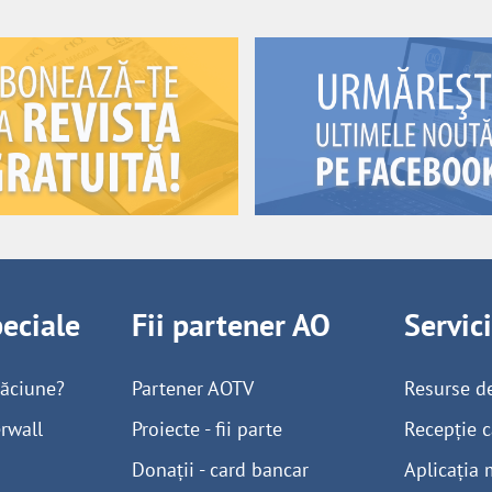
peciale
Fii partener AO
Servic
găciune?
Partener AOTV
Resurse d
rwall
Proiecte - fii parte
Recepție c
Donații - card bancar
Aplicația 