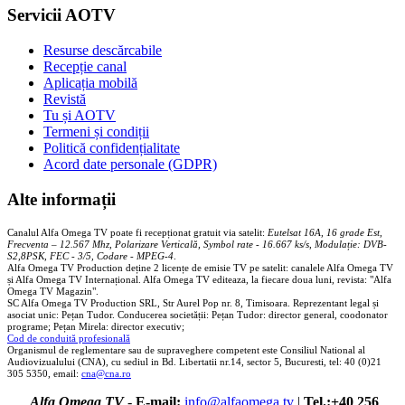
Servicii AOTV
Resurse descărcabile
Recepție canal
Aplicația mobilă
Revistă
Tu și AOTV
Termeni și condiții
Politică confidențialitate
Acord date personale (GDPR)
Alte informații
Canalul Alfa Omega TV poate fi recepționat gratuit via satelit:
Eutelsat 16A, 16 grade Est,
Frecventa – 12.567 Mhz, Polarizare
Vertica
lă, Symbol rate - 16.667 ks/s, Modulație: DVB-
S2,8PSK, FEC - 3/5, Codare - MPEG-4
.
Alfa Omega TV Production deține 2 licențe de emisie TV pe satelit: canalele Alfa Omega TV
și Alfa Omega TV Internațional. Alfa Omega TV editeaza, la fiecare doua luni, revista: "Alfa
Omega TV Magazin".
SC Alfa Omega TV Production SRL, Str Aurel Pop nr. 8, Timisoara. Reprezentant legal și
asociat unic: Pețan Tudor. Conducerea societății: Pețan Tudor: director general, coodonator
programe; Pețan Mirela: director executiv;
Cod de conduită profesională
Organismul de reglementare sau de supraveghere competent este Consiliul National al
Audiovizualului (CNA), cu sediul in Bd. Libertatii nr.14, sector 5, Bucuresti, tel: 40 (0)21
305 5350, email:
cna@cna.ro
Alfa Omega TV
-
E-mail:
info@alfaomega.tv
|
Tel.:+40 256