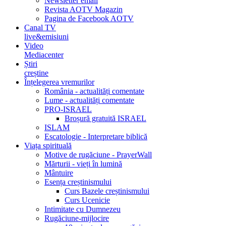
Newsletter email
Revista AOTV Magazin
Pagina de Facebook AOTV
Canal TV
live&emisiuni
Video
Mediacenter
Știri
creștine
Înțelegerea vremurilor
România - actualități comentate
Lume - actualități comentate
PRO-ISRAEL
Broșură gratuită ISRAEL
ISLAM
Escatologie - Interpretare biblică
Viața spirituală
Motive de rugăciune - PrayerWall
Mărturii - vieți în lumină
Mântuire
Esența creștinismului
Curs Bazele creștinismului
Curs Ucenicie
Intimitate cu Dumnezeu
Rugăciune-mijlocire