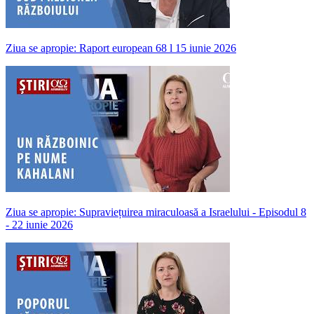
Ziua se apropie: Raport european 68 l 15 iunie 2026
Ziua se apropie: Supraviețuirea miraculoasă a Israelului - Episodul 8
- 22 iunie 2026