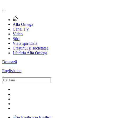
Alfa Omega
Canal TV
Video
Știri
Viața spirituală
Creștinul și societatea
Librăria Alfa Omega
Donează
English site
in English