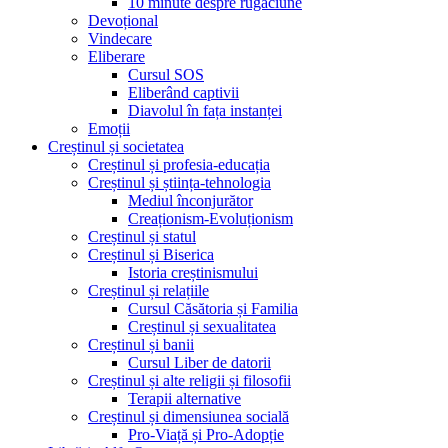
10 minute despre rugăciune
Devoțional
Vindecare
Eliberare
Cursul SOS
Eliberând captivii
Diavolul în fața instanței
Emoții
Creștinul și societatea
Creștinul și profesia-educația
Creștinul și știința-tehnologia
Mediul înconjurător
Creaționism-Evoluționism
Creștinul și statul
Creștinul și Biserica
Istoria creștinismului
Creștinul și relațiile
Cursul Căsătoria și Familia
Creștinul și sexualitatea
Creștinul și banii
Cursul Liber de datorii
Creștinul și alte religii și filosofii
Terapii alternative
Creștinul și dimensiunea socială
Pro-Viață și Pro-Adopție