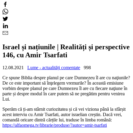
Israel și națiunile | Realități și perspective
146, cu Amir Tsarfati
12.08.2021
Lume - actualități comentate
998
Ce spune Biblia despre planul pe care Dumnezeu îl are cu naţiunile?
De ce este important să înţelegem vremurile? În această emisiune
vorbim despre planul pe care Dumnezeu îl are cu fiecare naţiune în
parte și despre modul în care putem să ne pregătim pentru venirea
Lui.
Sperăm că ți-am stârnit curiozitatea și că vei viziona până la sfârșit
acest interviu cu Amir Tsarfati, autor israelian creștin. Dacă vrei,
comandă oricare dintră cărțile lui, traduse în limba română:
https://alfaomega.tv/librarie/produse/?autor=amir-tsarfati