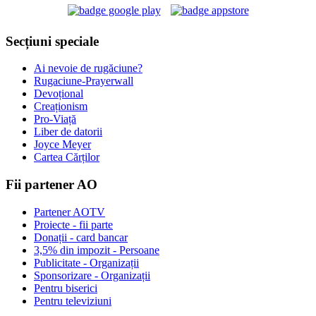
Secțiuni speciale
Ai nevoie de rugăciune?
Rugaciune-Prayerwall
Devoțional
Creaționism
Pro-Viață
Liber de datorii
Joyce Meyer
Cartea Cărților
Fii partener AO
Partener AOTV
Proiecte - fii parte
Donații - card bancar
3,5% din impozit - Persoane
Publicitate - Organizații
Sponsorizare - Organizații
Pentru biserici
Pentru televiziuni