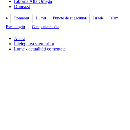
Librăria Alfa Omega
Donează
România
Lume
Puncte de rugăciune
Israel
Islam
Escatologie
Campania media
Acasă
Înțelegerea vremurilor
Lume - actualități comentate