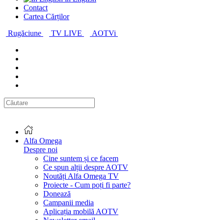
Contact
Cartea Cărților
Rugăciune
TV LIVE
AOTVi
Alfa Omega
Despre noi
Cine suntem și ce facem
Ce spun alții despre AOTV
Noutăți Alfa Omega TV
Proiecte - Cum poți fi parte?
Donează
Campanii media
Aplicația mobilă AOTV