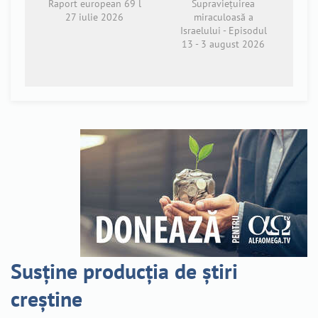
Raport european 69 l
Supraviețuirea
27 iulie 2026
miraculoasă a
Israelului - Episodul
13 - 3 august 2026
Susține producția de știri
creștine