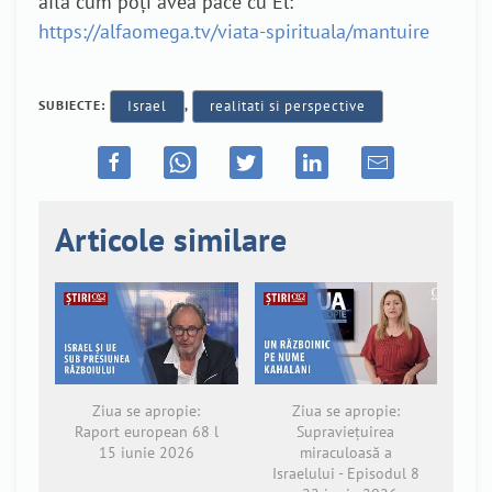
află cum poți avea pace cu El:
https://alfaomega.tv/viata-spirituala/mantuire
SUBIECTE:
Israel
,
realitati si perspective
Articole similare
Ziua se apropie:
Ziua se apropie:
Raport european 68 l
Supraviețuirea
15 iunie 2026
miraculoasă a
Israelului - Episodul 8