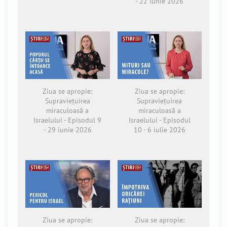
- 22 iunie 2026
Ziua se apropie:
Ziua se apropie:
Supraviețuirea
Supraviețuirea
miraculoasă a
miraculoasă a
Israelului - Episodul 9
Israelului - Episodul
- 29 iunie 2026
10 - 6 iulie 2026
Ziua se apropie:
Ziua se apropie: