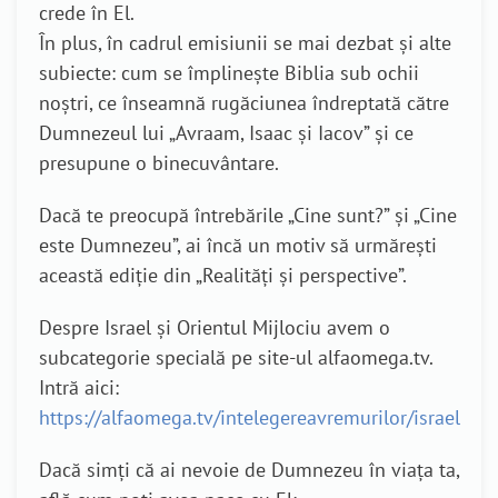
crede în El.
În plus, în cadrul emisiunii se mai dezbat și alte
subiecte: cum se împlinește Biblia sub ochii
noștri, ce înseamnă rugăciunea îndreptată către
Dumnezeul lui „Avraam, Isaac și Iacov” și ce
presupune o binecuvântare.
Dacă te preocupă întrebările „Cine sunt?” și „Cine
este Dumnezeu”, ai încă un motiv să urmărești
această ediție din „Realități și perspective”.
Despre Israel și Orientul Mijlociu avem o
subcategorie specială pe site-ul alfaomega.tv.
Intră aici:
https://alfaomega.tv/intelegereavremurilor/israel
Dacă simți că ai nevoie de Dumnezeu în viața ta,