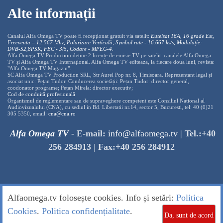
Alte informații
Canalul Alfa Omega TV poate fi recepționat gratuit via satelit:
Eutelsat 16A, 16 grade Est,
Frecventa – 12.567 Mhz, Polarizare
Vertica
lă, Symbol rate - 16.667 ks/s, Modulație:
DVB-S2,8PSK, FEC - 3/5, Codare - MPEG-4
.
Alfa Omega TV Production deține 2 licențe de emisie TV pe satelit: canalele Alfa Omega
TV și Alfa Omega TV Internațional. Alfa Omega TV editeaza, la fiecare doua luni, revista:
"Alfa Omega TV Magazin".
SC Alfa Omega TV Production SRL, Str Aurel Pop nr. 8, Timisoara. Reprezentant legal și
asociat unic: Pețan Tudor. Conducerea societății: Pețan Tudor: director general,
coodonator programe; Pețan Mirela: director executiv;
Cod de conduită profesională
Organismul de reglementare sau de supraveghere competent este Consiliul National al
Audiovizualului (CNA), cu sediul in Bd. Libertatii nr.14, sector 5, Bucuresti, tel: 40 (0)21
305 5350, email:
cna@cna.ro
Alfa Omega TV
-
E-mail:
info@alfaomega.tv
|
Tel.:+40
256 284913
|
Fax:+40 256 284912
Alfaomega.tv folosește cookies. Info și setări:
Politica
Cookies
.
Politica confidențialitate
.
Da, sunt de acord