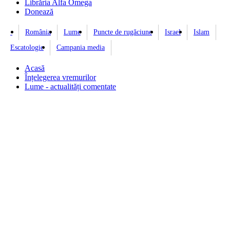
Librăria Alfa Omega
Donează
România
Lume
Puncte de rugăciune
Israel
Islam
Escatologie
Campania media
Acasă
Înțelegerea vremurilor
Lume - actualități comentate