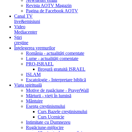
Newsletter email
Revista AOTV Magazin
Pagina de Facebook AOTV
Canal TV
live&emisiuni
Video
Mediacenter
Știri
creștine
Înțelegerea vremurilor
România - actualități comentate
Lume - actualități comentate
PRO-ISRAEL
Broșură gratuită ISRAEL
ISLAM
Escatologie - Interpretare biblică
Viața spirituală
Motive de rugăciune - PrayerWall
Mărturii - vieți în lumină
Mântuire
Esența creștinismului
Curs Bazele creștinismului
Curs Ucenicie
Intimitate cu Dumnezeu
Rugăciune-mijlocire