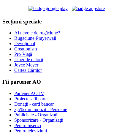
Secțiuni speciale
Ai nevoie de rugăciune?
Rugaciune-Prayerwall
Devoțional
Creaționism
Pro-Viață
Liber de datorii
Joyce Meyer
Cartea Cărților
Fii partener AO
Partener AOTV
Proiecte - fii parte
Donații - card bancar
3,5% din impozit - Persoane
Publicitate - Organizații
Sponsorizare - Organizații
Pentru biserici
Pentru televiziuni