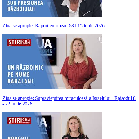
Ziua se apropie: Raport european 68 l 15 iunie 2026
Ziua se apropie: Supraviețuirea miraculoasă a Israelului - Episodul 8
- 22 iunie 2026