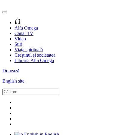
Alfa Omega
Canal TV
Video
Știri
Viața spirituală
Creștinul și societatea
Librăria Alfa Omega
Donează
English site
in English