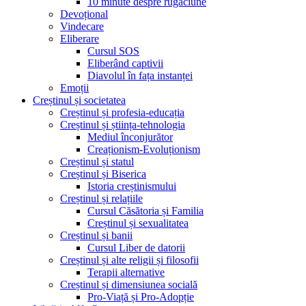
10 minute despre rugăciune
Devoțional
Vindecare
Eliberare
Cursul SOS
Eliberând captivii
Diavolul în fața instanței
Emoții
Creștinul și societatea
Creștinul și profesia-educația
Creștinul și știința-tehnologia
Mediul înconjurător
Creaționism-Evoluționism
Creștinul și statul
Creștinul și Biserica
Istoria creștinismului
Creștinul și relațiile
Cursul Căsătoria și Familia
Creștinul și sexualitatea
Creștinul și banii
Cursul Liber de datorii
Creștinul și alte religii și filosofii
Terapii alternative
Creștinul și dimensiunea socială
Pro-Viață și Pro-Adopție