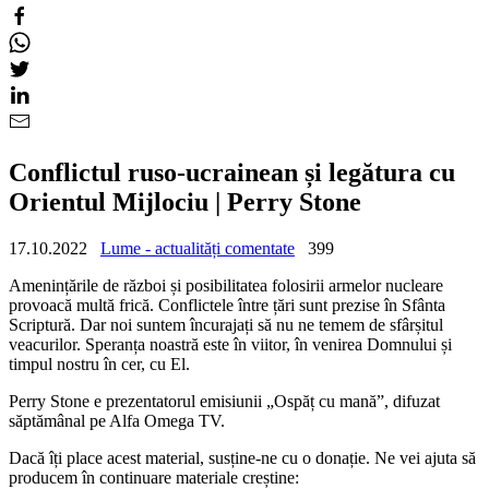
Conflictul ruso-ucrainean și legătura cu
Orientul Mijlociu | Perry Stone
17.10.2022
Lume - actualități comentate
399
Amenințările de război și posibilitatea folosirii armelor nucleare
provoacă multă frică. Conflictele între țări sunt prezise în Sfânta
Scriptură. Dar noi suntem încurajați să nu ne temem de sfârșitul
veacurilor. Speranța noastră este în viitor, în venirea Domnului și
timpul nostru în cer, cu El.
Perry Stone e prezentatorul emisiunii „Ospăț cu mană”, difuzat
săptămânal pe Alfa Omega TV.
Dacă îți place acest material, susține-ne cu o donație. Ne vei ajuta să
producem în continuare materiale creștine: