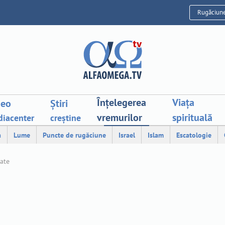
Rugăciun
Înțelegerea
Viața
deo
Știri
vremurilor
spirituală
iacenter
creștine
a
Lume
Puncte de rugăciune
Israel
Islam
Escatologie
tate