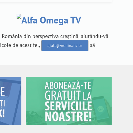
n România din perspectivă creștină, ajutându-vă
icole de acest fel,
să
ajutați-ne financiar