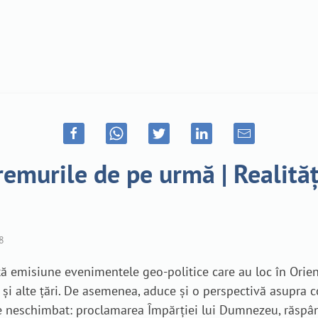
remurile de pe urmă | Realităț
8
emisiune evenimentele geo-politice care au loc în Orientul
și alte țări. De asemenea, aduce și o perspectivă asupra co
e neschimbat: proclamarea Împărției lui Dumnezeu, răspân