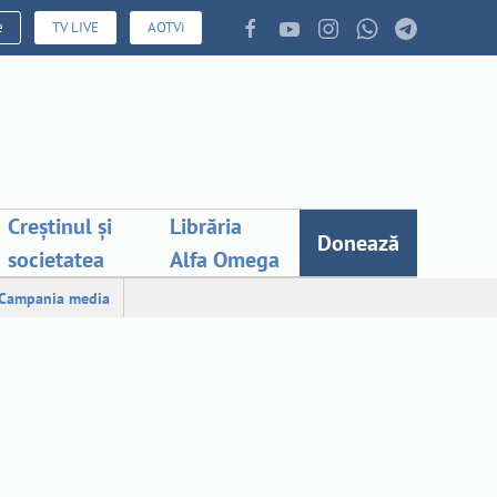
e
TV LIVE
AOTVi
Creștinul și
Librăria
Donează
societatea
Alfa Omega
Campania media