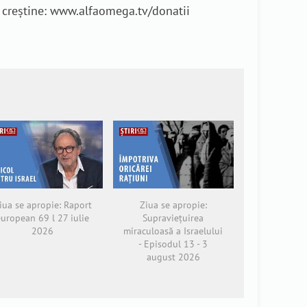
e creștine: www.alfaomega.tv/donatii
iua se apropie: Raport
Ziua se apropie:
european 69 l 27 iulie
Supraviețuirea
2026
miraculoasă a Israelului
- Episodul 13 - 3
august 2026