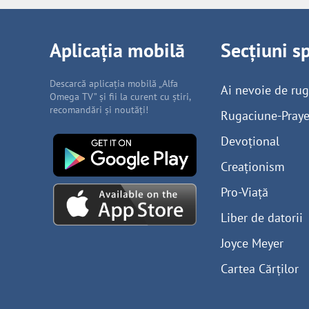
Aplicația mobilă
Secțiuni s
Descarcă aplicația mobilă „Alfa
Ai nevoie de ru
Omega TV” și fii la curent cu știri,
recomandări și noutăți!
Rugaciune-Praye
Devoțional
Creaționism
Pro-Viață
Liber de datorii
Joyce Meyer
Cartea Cărților