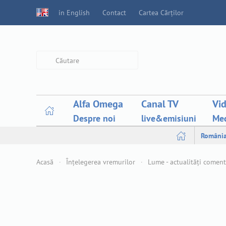
in English
Contact
Cartea Cărților
Type 2 or more characters for
results.
Alfa Omega
Canal TV
Vi
Despre noi
live&emisiuni
Med
Români
Acasă
Înțelegerea vremurilor
Lume - actualități comen