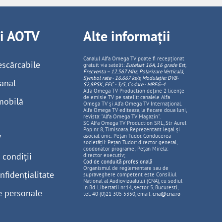
ii AOTV
Alte informații
Canalul Alfa Omega TV poate fi recepționat
escărcabile
gratuit via satelit:
Eutelsat 16A, 16 grade Est,
Frecventa – 12.567 Mhz, Polarizare
Vertica
lă,
Symbol rate - 16.667 ks/s, Modulație: DVB-
anal
S2,8PSK, FEC - 3/5, Codare - MPEG-4
.
Alfa Omega TV Production deține 2 licențe
de emisie TV pe satelit: canalele Alfa
mobilă
Omega TV și Alfa Omega TV Internațional.
Alfa Omega TV editeaza, la fiecare doua luni,
revista: "Alfa Omega TV Magazin".
SC Alfa Omega TV Production SRL, Str Aurel
Pop nr. 8, Timisoara. Reprezentant legal și
V
asociat unic: Pețan Tudor. Conducerea
societății: Pețan Tudor: director general,
coodonator programe; Pețan Mirela:
 condiții
director executiv;
Cod de conduită profesională
Organismul de reglementare sau de
nfidențialitate
supraveghere competent este Consiliul
National al Audiovizualului (CNA), cu sediul
in Bd. Libertatii nr.14, sector 5, Bucuresti,
e personale
tel: 40 (0)21 305 5350, email:
cna@cna.ro