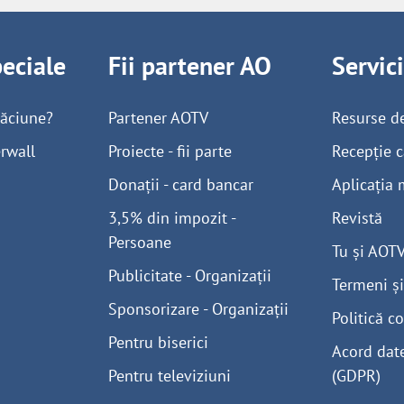
peciale
Fii partener AO
Servic
găciune?
Partener AOTV
Resurse d
rwall
Proiecte - fii parte
Recepție c
Donații - card bancar
Aplicația 
3,5% din impozit -
Revistă
Persoane
Tu și AOT
Publicitate - Organizații
Termeni și
Sponsorizare - Organizații
Politică co
Pentru biserici
Acord dat
Pentru televiziuni
(GDPR)