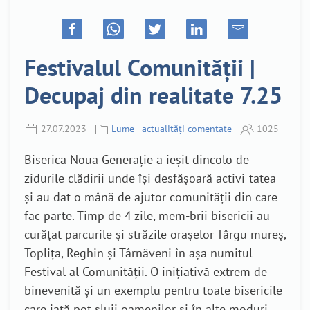
Festivalul Comunității |
Decupaj din realitate 7.25
27.07.2023
Lume - actualități comentate
1025
Biserica Noua Generație a ieșit dincolo de
zidurile clădirii unde își desfășoară activi-tatea
și au dat o mână de ajutor comunității din care
fac parte. Timp de 4 zile, mem-brii bisericii au
curățat parcurile și străzile orașelor Târgu mureș,
Toplița, Reghin și Târnăveni în așa numitul
Festival al Comunității. O inițiativă extrem de
binevenită și un exemplu pentru toate bisericile
care iată pot sluji oamenilor și în alte moduri.