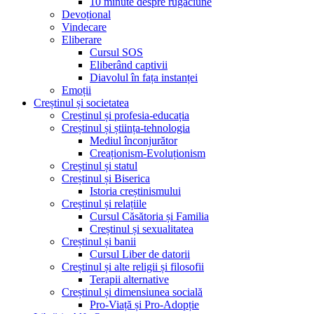
10 minute despre rugăciune
Devoțional
Vindecare
Eliberare
Cursul SOS
Eliberând captivii
Diavolul în fața instanței
Emoții
Creștinul și societatea
Creștinul și profesia-educația
Creștinul și știința-tehnologia
Mediul înconjurător
Creaționism-Evoluționism
Creștinul și statul
Creștinul și Biserica
Istoria creștinismului
Creștinul și relațiile
Cursul Căsătoria și Familia
Creștinul și sexualitatea
Creștinul și banii
Cursul Liber de datorii
Creștinul și alte religii și filosofii
Terapii alternative
Creștinul și dimensiunea socială
Pro-Viață și Pro-Adopție