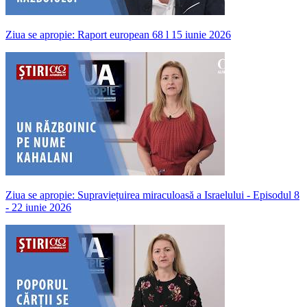
Ziua se apropie: Raport european 68 l 15 iunie 2026
Ziua se apropie: Supraviețuirea miraculoasă a Israelului - Episodul 8
- 22 iunie 2026