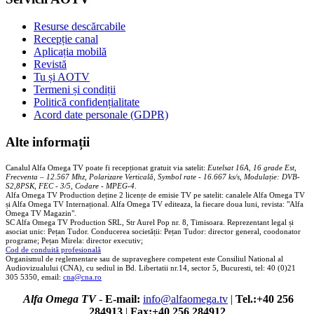
Resurse descărcabile
Recepție canal
Aplicația mobilă
Revistă
Tu și AOTV
Termeni și condiții
Politică confidențialitate
Acord date personale (GDPR)
Alte informații
Canalul Alfa Omega TV poate fi recepționat gratuit via satelit:
Eutelsat 16A, 16 grade Est,
Frecventa – 12.567 Mhz, Polarizare
Vertica
lă, Symbol rate - 16.667 ks/s, Modulație: DVB-
S2,8PSK, FEC - 3/5, Codare - MPEG-4
.
Alfa Omega TV Production deține 2 licențe de emisie TV pe satelit: canalele Alfa Omega TV
și Alfa Omega TV Internațional. Alfa Omega TV editeaza, la fiecare doua luni, revista: "Alfa
Omega TV Magazin".
SC Alfa Omega TV Production SRL, Str Aurel Pop nr. 8, Timisoara. Reprezentant legal și
asociat unic: Pețan Tudor. Conducerea societății: Pețan Tudor: director general, coodonator
programe; Pețan Mirela: director executiv;
Cod de conduită profesională
Organismul de reglementare sau de supraveghere competent este Consiliul National al
Audiovizualului (CNA), cu sediul in Bd. Libertatii nr.14, sector 5, Bucuresti, tel: 40 (0)21
305 5350, email:
cna@cna.ro
Alfa Omega TV
-
E-mail:
info@alfaomega.tv
|
Tel.:+40 256
284913
|
Fax:+40 256 284912