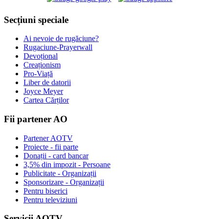
Secțiuni speciale
Ai nevoie de rugăciune?
Rugaciune-Prayerwall
Devoțional
Creaționism
Pro-Viață
Liber de datorii
Joyce Meyer
Cartea Cărților
Fii partener AO
Partener AOTV
Proiecte - fii parte
Donații - card bancar
3,5% din impozit - Persoane
Publicitate - Organizații
Sponsorizare - Organizații
Pentru biserici
Pentru televiziuni
Servicii AOTV