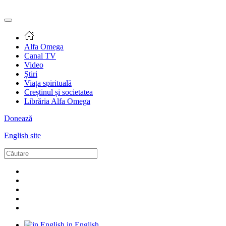
Alfa Omega
Canal TV
Video
Știri
Viața spirituală
Creștinul și societatea
Librăria Alfa Omega
Donează
English site
in English