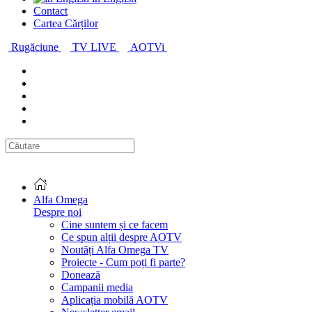
Contact
Cartea Cărților
Rugăciune
TV LIVE
AOTVi
Alfa Omega
Despre noi
Cine suntem și ce facem
Ce spun alții despre AOTV
Noutăți Alfa Omega TV
Proiecte - Cum poți fi parte?
Donează
Campanii media
Aplicația mobilă AOTV