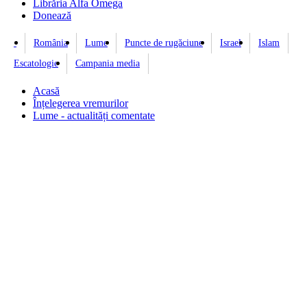
Librăria Alfa Omega
Donează
România
Lume
Puncte de rugăciune
Israel
Islam
Escatologie
Campania media
Acasă
Înțelegerea vremurilor
Lume - actualități comentate