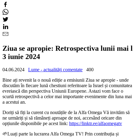
Ziua se apropie: Retrospectiva lunii mai l
3 iunie 2024
04.06.2024
Lume - actualități comentate
400
Bine ați revenit la o nouă ediție a emisiunii Ziua se apropie - unde
discutăm în fiecare lună chestiuni referitoare la Israel și comunitatea
evreiască din perspectiva Uniunii Europene. Astazi vom face o
scurtă retrospectivă a celor mai importante evenimente din luna mai
a acestui an.
Doriți să fiți la curent cu noutățile de la Alfa Omega Vă invităm să
ne urmăriți și să rămâneți aproape de noi, accesând oricare din
opțiunile disponibile pe acest link:
https://linktr.ee/alfaomegatv
🌱Luați parte la lucrarea Alfa Omega TV! Prin contribuția și