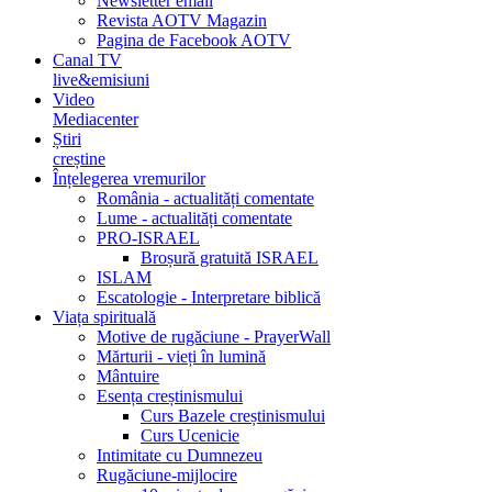
Newsletter email
Revista AOTV Magazin
Pagina de Facebook AOTV
Canal TV
live&emisiuni
Video
Mediacenter
Știri
creștine
Înțelegerea vremurilor
România - actualități comentate
Lume - actualități comentate
PRO-ISRAEL
Broșură gratuită ISRAEL
ISLAM
Escatologie - Interpretare biblică
Viața spirituală
Motive de rugăciune - PrayerWall
Mărturii - vieți în lumină
Mântuire
Esența creștinismului
Curs Bazele creștinismului
Curs Ucenicie
Intimitate cu Dumnezeu
Rugăciune-mijlocire