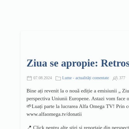
Ziua se apropie: Retros
07.08.2024
Lume - actualități comentate
377
Bine ați revenit la o nouă ediție a emisiunii „ Zi
perspectiva Uniunii Europene. Astazi vom face o 
🌱Luați parte la lucrarea Alfa Omega TV! Prin c
www.alfaomega.tv/donatii
📍 Click pentru alte știri și reportaje din perspec