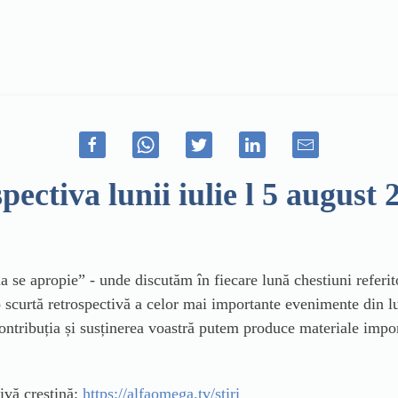
pectiva lunii iulie l 5 august 
ua se apropie” - unde discutăm în fiecare lună chestiuni referit
scurtă retrospectivă a celor mai importante evenimente din lun
ontribuția și susținerea voastră putem produce materiale impo
tivă creștină:
https://alfaomega.tv/stiri