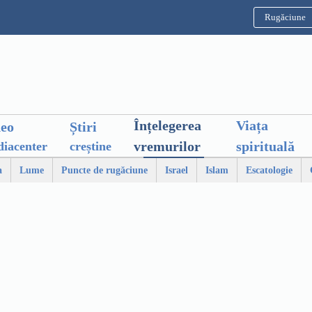
Rugăciune
Înțelegerea
Viața
deo
Știri
vremurilor
spirituală
iacenter
creștine
a
Lume
Puncte de rugăciune
Israel
Islam
Escatologie