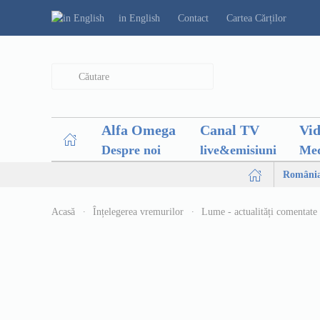
in English
Contact
Cartea Cărților
Type 2 or more characters for results.
Alfa Omega
Canal TV
Vi
Despre noi
live&emisiuni
Med
Români
Acasă
Înțelegerea vremurilor
Lume - actualități comentate