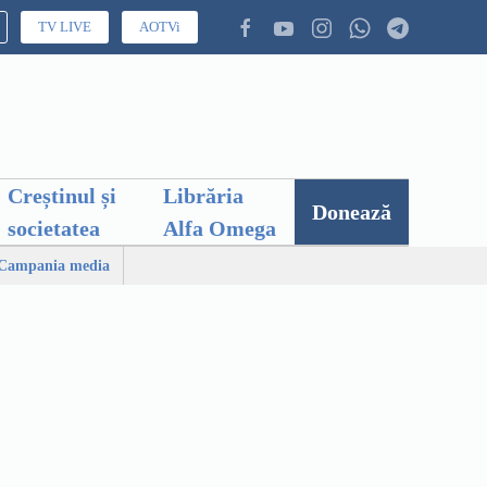
TV LIVE
AOTVi
Creștinul și
Librăria
Donează
societatea
Alfa Omega
Campania media