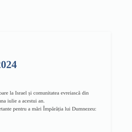
2024
oare la Israel și comunitatea evreiască din
a iulie a acestui an.
rtante pentru a mări Împărăția lui Dumnezeu: