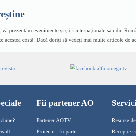
reștine
vă prezentăm evenimente și știri internaționale sau din Român
te acestea costă. Dacă doriți să vedeți mai multe articole de ac
eciale
Fii partener AO
Servi
ăciune?
Partener AOTV
Resurse de
rwall
Proiecte - fii parte
Recepție c