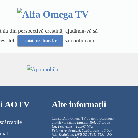
ia din perspectivă creștină, ajutându-vă să
est fel,
să continuăm.
ajutați-ne financiar
cii AOTV
Alte informații
Canalul Alfa Omega TV poate fi recepționat
scărcabile
gratuit via satelit:
Eutelsat 16A, 16 grade
Est, Frecventa – 12.567 Mhz,
Polarizare
Vertica
lă, Symbol rate - 16.667
anal
ks/s, Modulație: DVB-S2,8PSK, FEC - 3/5,