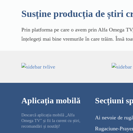
Susține producția de știri c
Prin platforma pe care o avem prin Alfa Omega TV, 
înțelegeți mai bine vremurile în care trăim. Însă toa
Aplicația mobilă
Secțiuni sp
Descarcă aplicația mobilă „Alfa
Ai nevoie de rug
Omega TV” și fii la curent cu știri,
recomandări și noutăți!
Rugaciune-Praye