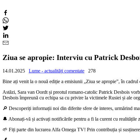
Ziua se apropie: Interviu cu Patrick Desboi
14.01.2025
Lume - actualități comentate
278
Bine ați venit la o nouă ediție a emisiunii „Ziua se apropie”, în cadrul
Astăzi, Sara van Oordt și preotul romano-catolic Patrick Desbois vorb
Desbois împreună cu echipa sa cu privire la victimele Rusiei și ale orga
🔎 Descoperiți informații noi din diferite sfere de interes, urmărind ma
🔔 Abonați-vă și activați notificările pentru a fi la curent cu realitățile z
🌱 Fiți parte din lucrarea Alfa Omega TV! Prin contribuția și susțin