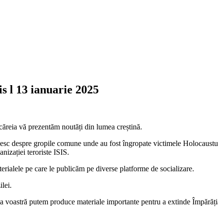
s l 13 ianuarie 2025
 căreia vă prezentăm noutăți din lumea creștină.
esc despre gropile comune unde au fost îngropate victimele Holocaustului
nizației teroriste ISIS.
terialele pe care le publicăm pe diverse platforme de socializare.
ilei.
erea voastră putem produce materiale importante pentru a extinde Împără