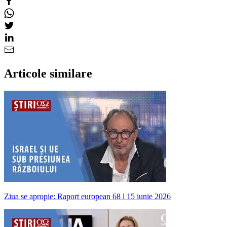
Articole similare
Ziua se apropie: Raport european 68 l 15 iunie 2026