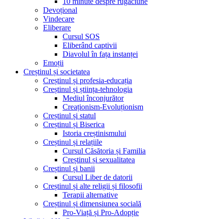
10 minute despre rugăciune
Devoțional
Vindecare
Eliberare
Cursul SOS
Eliberând captivii
Diavolul în fața instanței
Emoții
Creștinul și societatea
Creștinul și profesia-educația
Creștinul și știința-tehnologia
Mediul înconjurător
Creaționism-Evoluționism
Creștinul și statul
Creștinul și Biserica
Istoria creștinismului
Creștinul și relațiile
Cursul Căsătoria și Familia
Creștinul și sexualitatea
Creștinul și banii
Cursul Liber de datorii
Creștinul și alte religii și filosofii
Terapii alternative
Creștinul și dimensiunea socială
Pro-Viață și Pro-Adopție