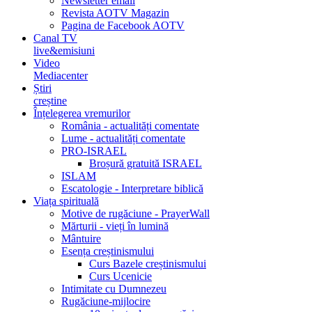
Newsletter email
Revista AOTV Magazin
Pagina de Facebook AOTV
Canal TV
live&emisiuni
Video
Mediacenter
Știri
creștine
Înțelegerea vremurilor
România - actualități comentate
Lume - actualități comentate
PRO-ISRAEL
Broșură gratuită ISRAEL
ISLAM
Escatologie - Interpretare biblică
Viața spirituală
Motive de rugăciune - PrayerWall
Mărturii - vieți în lumină
Mântuire
Esența creștinismului
Curs Bazele creștinismului
Curs Ucenicie
Intimitate cu Dumnezeu
Rugăciune-mijlocire