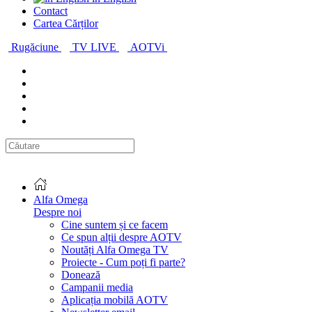
Contact
Cartea Cărților
Rugăciune
TV LIVE
AOTVi
Alfa Omega
Despre noi
Cine suntem și ce facem
Ce spun alții despre AOTV
Noutăți Alfa Omega TV
Proiecte - Cum poți fi parte?
Donează
Campanii media
Aplicația mobilă AOTV