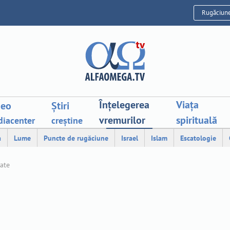
Rugăciun
Înțelegerea
Viața
deo
Știri
vremurilor
spirituală
iacenter
creștine
a
Lume
Puncte de rugăciune
Israel
Islam
Escatologie
tate