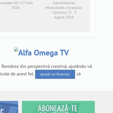
european 69 l 27 iulie
Supraviețuirea
2026
miraculoasă a Israelului
- Episodul 13 - 3
august 2026
n România din perspectivă creștină, ajutându-vă
icole de acest fel,
să
ajutați-ne financiar