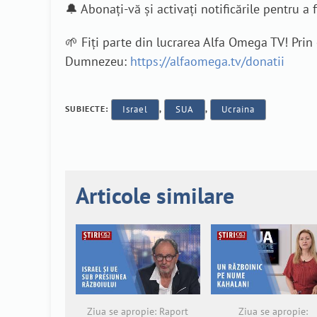
🔔 Abonați-vă și activați notificările pentru a fi
🌱 Fiți parte din lucrarea Alfa Omega TV! Pri
Dumnezeu:
https://alfaomega.tv/donatii
SUBIECTE:
Israel
,
SUA
,
Ucraina
Articole similare
Ziua se apropie: Raport
Ziua se apropie: