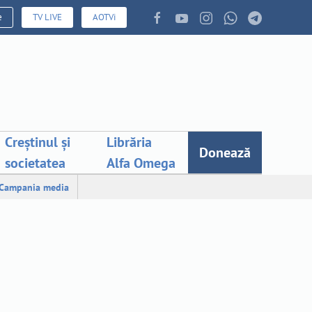
e
TV LIVE
AOTVi
Creștinul și
Librăria
Donează
societatea
Alfa Omega
Campania media