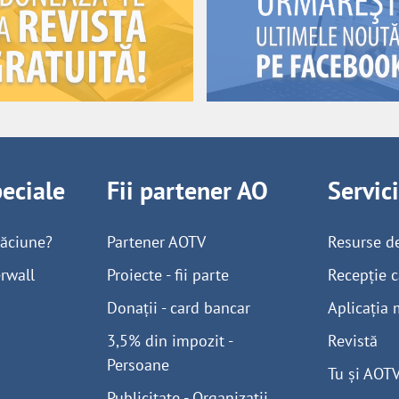
peciale
Fii partener AO
Servic
găciune?
Partener AOTV
Resurse d
rwall
Proiecte - fii parte
Recepție c
Donații - card bancar
Aplicația 
3,5% din impozit -
Revistă
Persoane
Tu și AOT
Publicitate - Organizații