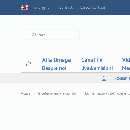
in English
Contact
Cartea Cărților
Type 2 or more characters for
results.
Alfa Omega
Canal TV
Vi
Despre noi
live&emisiuni
Med
Români
Acasă
Înțelegerea vremurilor
Lume - actualități comen