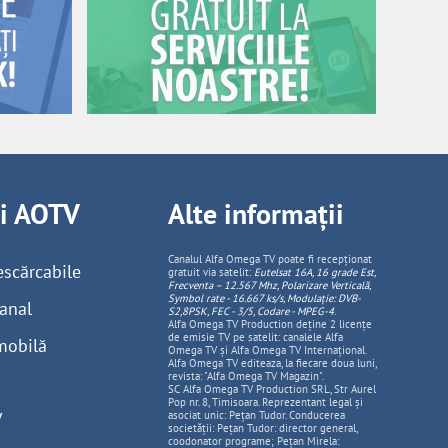
ii AOTV
Alte informații
Canalul Alfa Omega TV poate fi recepționat
escărcabile
gratuit via satelit:
Eutelsat 16A, 16 grade Est,
Frecventa – 12.567 Mhz, Polarizare
Vertica
lă,
Symbol rate - 16.667 ks/s, Modulație: DVB-
anal
S2,8PSK, FEC - 3/5, Codare - MPEG-4
.
Alfa Omega TV Production deține 2 licențe
de emisie TV pe satelit: canalele Alfa
mobilă
Omega TV și Alfa Omega TV Internațional.
Alfa Omega TV editeaza, la fiecare doua luni,
revista: "Alfa Omega TV Magazin".
SC Alfa Omega TV Production SRL, Str Aurel
Pop nr. 8, Timisoara. Reprezentant legal și
V
asociat unic: Pețan Tudor. Conducerea
societății: Pețan Tudor: director general,
coodonator programe; Pețan Mirela: