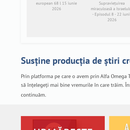
european 68 l 15 iunie
Supraviețuirea
2026
miraculoasă a Israelul
- Episodul 8 - 22 iuni
2026
Susține producția de știri c
Prin platforma pe care o avem prin Alfa Omega T
să înțelegeți mai bine vremurile în care trăim. Î
continuăm.