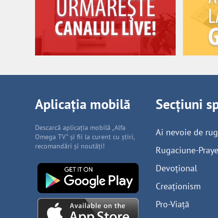
Aplicația mobilă
Secțiuni s
Descarcă aplicația mobilă „Alfa
Ai nevoie de ru
Omega TV” și fii la curent cu știri,
recomandări și noutăți!
Rugaciune-Praye
Devoțional
Creaționism
Pro-Viață