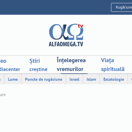
Rugăciun
Înțelegerea
Viața
deo
Știri
vremurilor
spirituală
iacenter
creștine
a
Lume
Puncte de rugăciune
Israel
Islam
Escatologie
tate