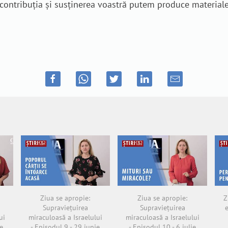
n contribuția și susținerea voastră putem produce material
Ziua se apropie:
Ziua se apropie:
Z
Supraviețuirea
Supraviețuirea
ui
miraculoasă a Israelului
miraculoasă a Israelului
e
- Episodul 9 - 29 iunie
- Episodul 10 - 6 iulie