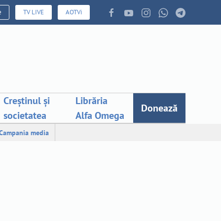
e
TV LIVE
AOTVi
Creștinul și
Librăria
Donează
societatea
Alfa Omega
Campania media