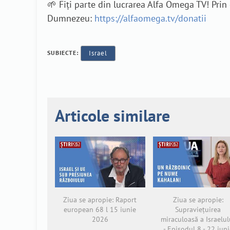
🌱 Fiți parte din lucrarea Alfa Omega TV! Pri
Dumnezeu:
https://alfaomega.tv/donatii
SUBIECTE:
Israel
Articole similare
Ziua se apropie: Raport
Ziua se apropie:
european 68 l 15 iunie
Supraviețuirea
2026
miraculoasă a Israelul
- Episodul 8 - 22 iuni