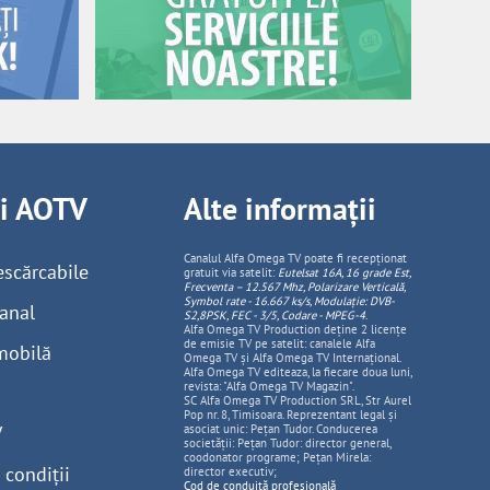
ii AOTV
Alte informații
Canalul Alfa Omega TV poate fi recepționat
escărcabile
gratuit via satelit:
Eutelsat 16A, 16 grade Est,
Frecventa – 12.567 Mhz, Polarizare
Vertica
lă,
Symbol rate - 16.667 ks/s, Modulație: DVB-
anal
S2,8PSK, FEC - 3/5, Codare - MPEG-4
.
Alfa Omega TV Production deține 2 licențe
de emisie TV pe satelit: canalele Alfa
mobilă
Omega TV și Alfa Omega TV Internațional.
Alfa Omega TV editeaza, la fiecare doua luni,
revista: "Alfa Omega TV Magazin".
SC Alfa Omega TV Production SRL, Str Aurel
Pop nr. 8, Timisoara. Reprezentant legal și
V
asociat unic: Pețan Tudor. Conducerea
societății: Pețan Tudor: director general,
coodonator programe; Pețan Mirela:
 condiții
director executiv;
Cod de conduită profesională