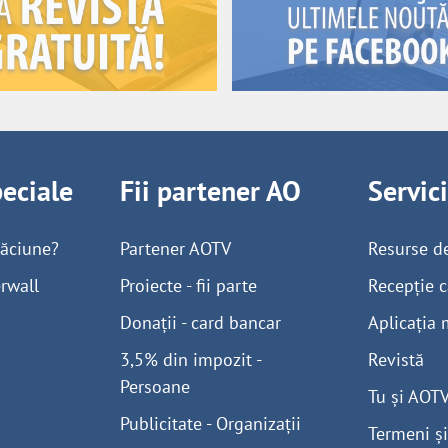
peciale
Fii partener AO
Servic
găciune?
Partener AOTV
Resurse d
rwall
Proiecte - fii parte
Recepție c
Donații - card bancar
Aplicația 
3,5% din impozit -
Revistă
Persoane
Tu și AOT
Publicitate - Organizații
Termeni și