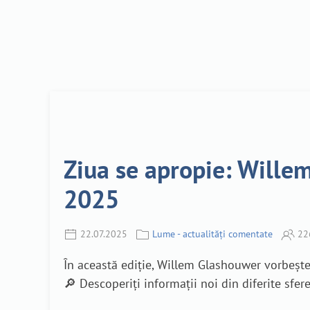
Ziua se apropie: Willem
2025
22.07.2025
Lume - actualități comentate
22
În această ediție, Willem Glashouwer vorbește
🔎 Descoperiți informații noi din diferite sfe