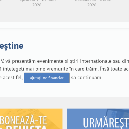
2026
2026
reștine
V, vă prezentăm evenimente și știri internaționale sau di
 înțelegeți mai bine vremurile în care trăim. Însă toate a
e acest fel,
să continuăm.
ajutați-ne financiar