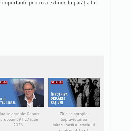
e importante pentru a extinde Împărăția lui
iua se apropie: Raport
Ziua se apropie:
european 69 l 27 iulie
Supraviețuirea
2026
miraculoasă a Israelului
- Episodul 13 - 3