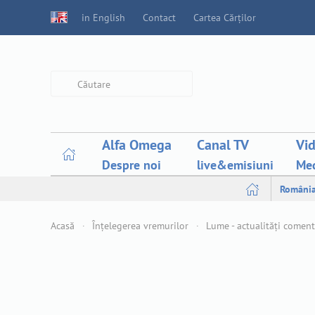
in English
Contact
Cartea Cărților
Type 2 or more characters for
results.
Alfa Omega
Canal TV
Vi
Despre noi
live&emisiuni
Med
Români
Acasă
Înțelegerea vremurilor
Lume - actualități comen