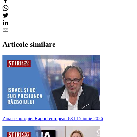
Articole similare
Ziua se apropie: Raport european 68 l 15 iunie 2026