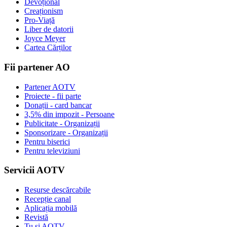
Devoțional
Creaționism
Pro-Viață
Liber de datorii
Joyce Meyer
Cartea Cărților
Fii partener AO
Partener AOTV
Proiecte - fii parte
Donații - card bancar
3,5% din impozit - Persoane
Publicitate - Organizații
Sponsorizare - Organizații
Pentru biserici
Pentru televiziuni
Servicii AOTV
Resurse descărcabile
Recepție canal
Aplicația mobilă
Revistă
Tu și AOTV