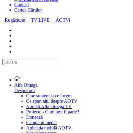
Contact
Cartea Cărților
Rugăciune
TV LIVE
AOTVi
Alfa Omega
Despre noi
Cine suntem și ce facem
Ce spun alții despre AOTV
Noutăți Alfa Omega TV
Proiecte - Cum poți fi parte?
Donează
Campanii media
Aplicația mobilă AOTV