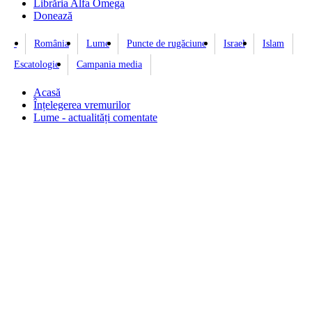
Librăria Alfa Omega
Donează
România
Lume
Puncte de rugăciune
Israel
Islam
Escatologie
Campania media
Acasă
Înțelegerea vremurilor
Lume - actualități comentate