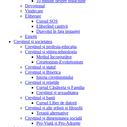
10 minute despre rugăciune
Devoțional
Vindecare
Eliberare
Cursul SOS
Eliberând captivii
Diavolul în fața instanței
Emoții
Creștinul și societatea
Creștinul și profesia-educația
Creștinul și știința-tehnologia
Mediul înconjurător
Creaționism-Evoluționism
Creștinul și statul
Creștinul și Biserica
Istoria creștinismului
Creștinul și relațiile
Cursul Căsătoria și Familia
Creștinul și sexualitatea
Creștinul și banii
Cursul Liber de datorii
Creștinul și alte religii și filosofii
Terapii alternative
Creștinul și dimensiunea socială
Pro-Viață și Pro-Adopție