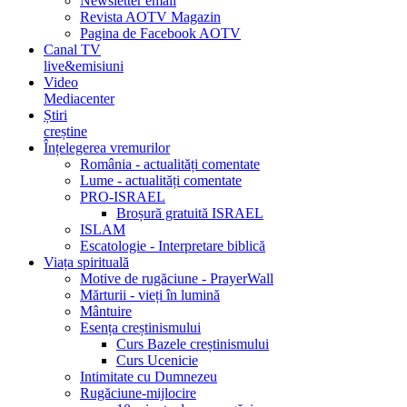
Newsletter email
Revista AOTV Magazin
Pagina de Facebook AOTV
Canal TV
live&emisiuni
Video
Mediacenter
Știri
creștine
Înțelegerea vremurilor
România - actualități comentate
Lume - actualități comentate
PRO-ISRAEL
Broșură gratuită ISRAEL
ISLAM
Escatologie - Interpretare biblică
Viața spirituală
Motive de rugăciune - PrayerWall
Mărturii - vieți în lumină
Mântuire
Esența creștinismului
Curs Bazele creștinismului
Curs Ucenicie
Intimitate cu Dumnezeu
Rugăciune-mijlocire