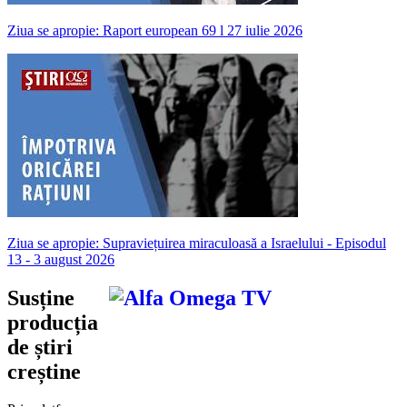
Ziua se apropie: Raport european 69 l 27 iulie 2026
Ziua se apropie: Supraviețuirea miraculoasă a Israelului - Episodul
13 - 3 august 2026
Susține
producția
de știri
creștine