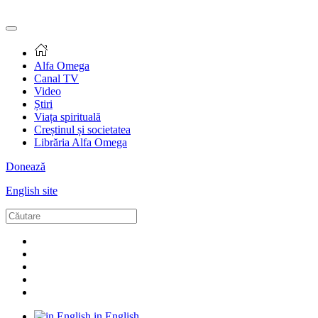
Alfa Omega
Canal TV
Video
Știri
Viața spirituală
Creștinul și societatea
Librăria Alfa Omega
Donează
English site
in English