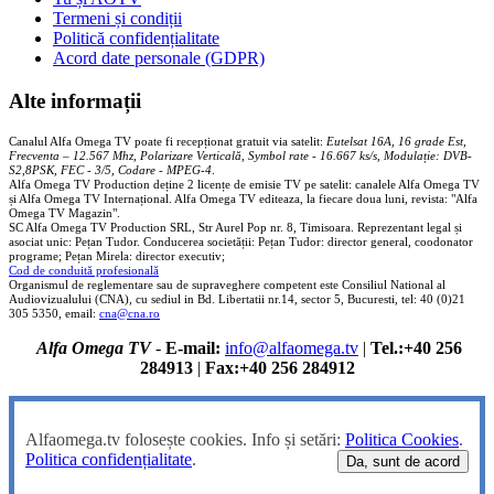
Termeni și condiții
Politică confidențialitate
Acord date personale (GDPR)
Alte informații
Canalul Alfa Omega TV poate fi recepționat gratuit via satelit:
Eutelsat 16A, 16 grade Est,
Frecventa – 12.567 Mhz, Polarizare
Vertica
lă, Symbol rate - 16.667 ks/s, Modulație: DVB-
S2,8PSK, FEC - 3/5, Codare - MPEG-4
.
Alfa Omega TV Production deține 2 licențe de emisie TV pe satelit: canalele Alfa Omega TV
și Alfa Omega TV Internațional. Alfa Omega TV editeaza, la fiecare doua luni, revista: "Alfa
Omega TV Magazin".
SC Alfa Omega TV Production SRL, Str Aurel Pop nr. 8, Timisoara. Reprezentant legal și
asociat unic: Pețan Tudor. Conducerea societății: Pețan Tudor: director general, coodonator
programe; Pețan Mirela: director executiv;
Cod de conduită profesională
Organismul de reglementare sau de supraveghere competent este Consiliul National al
Audiovizualului (CNA), cu sediul in Bd. Libertatii nr.14, sector 5, Bucuresti, tel: 40 (0)21
305 5350, email:
cna@cna.ro
Alfa Omega TV
-
E-mail:
info@alfaomega.tv
|
Tel.:+40 256
284913
|
Fax:+40 256 284912
Alfaomega.tv folosește cookies. Info și setări:
Politica Cookies
.
Politica confidențialitate
.
Da, sunt de acord