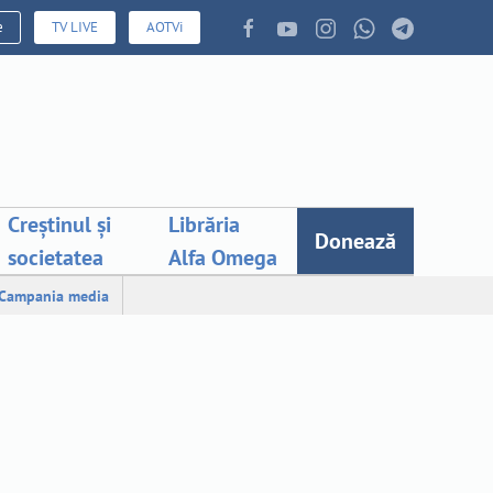
e
TV LIVE
AOTVi
Creștinul și
Librăria
Donează
societatea
Alfa Omega
Campania media