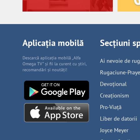
Aplicația mobilă
Secțiuni s
Descarcă aplicația mobilă „Alfa
Ai nevoie de ru
Omega TV” și fii la curent cu știri,
recomandări și noutăți!
Rugaciune-Praye
Devoțional
Creaționism
Pro-Viață
Liber de datorii
Joyce Meyer