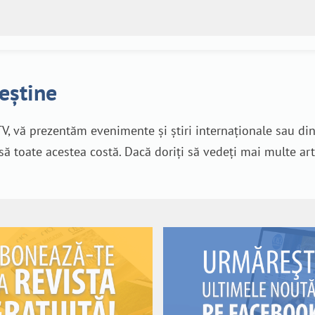
reștine
V, vă prezentăm evenimente și știri internaționale sau di
nsă toate acestea costă. Dacă doriți să vedeți mai multe art