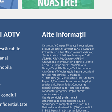
ii AOTV
Alte informații
Canalul Alfa Omega TV poate fi recepționat
escărcabile
gratuit via satelit:
Eutelsat 16A, 16 grade Est,
Frecventa – 12.567 Mhz, Polarizare
Vertica
lă,
Symbol rate - 16.667 ks/s, Modulație: DVB-
anal
S2,8PSK, FEC - 3/5, Codare - MPEG-4
.
Alfa Omega TV Production deține 2 licențe
de emisie TV pe satelit: canalele Alfa
mobilă
Omega TV și Alfa Omega TV Internațional.
Alfa Omega TV editeaza, la fiecare doua luni,
revista: "Alfa Omega TV Magazin".
SC Alfa Omega TV Production SRL, Str Aurel
Pop nr. 8, Timisoara. Reprezentant legal și
V
asociat unic: Pețan Tudor. Conducerea
societății: Pețan Tudor: director general,
coodonator programe; Pețan Mirela:
 condiții
director executiv;
Cod de conduită profesională
Organismul de reglementare sau de
nfidențialitate
supraveghere competent este Consiliul
National al Audiovizualului (CNA), cu sediul
in Bd. Libertatii nr.14, sector 5, Bucuresti,