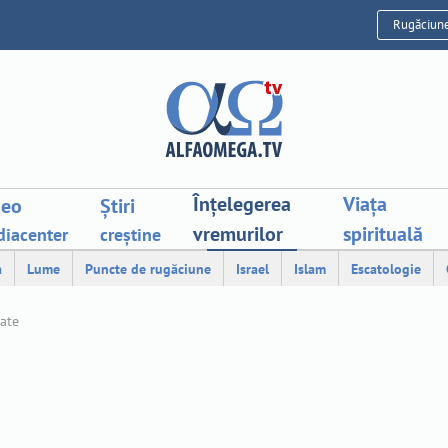
Rugăciun
Înțelegerea
Viața
deo
Știri
vremurilor
spirituală
iacenter
creștine
a
Lume
Puncte de rugăciune
Israel
Islam
Escatologie
tate