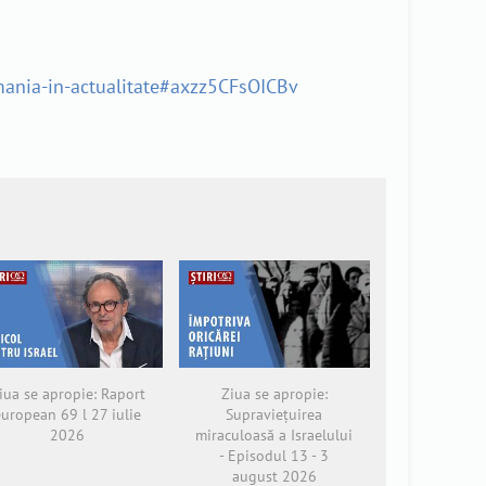
omania-in-actualitate#axzz5CFsOICBv
iua se apropie: Raport
Ziua se apropie:
european 69 l 27 iulie
Supraviețuirea
2026
miraculoasă a Israelului
- Episodul 13 - 3
august 2026