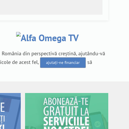
n România din perspectivă creștină, ajutându-vă
icole de acest fel,
să
ajutați-ne financiar