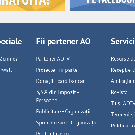
peciale
Fii partener AO
Servic
găciune?
Partener AOTV
Resurse d
rwall
Proiecte - fii parte
Recepție c
Donații - card bancar
Aplicația 
3,5% din impozit -
Revistă
Persoane
Tu și AOT
Publicitate - Organizații
Termeni și
Sponsorizare - Organizații
Politică co
Pentru biserici