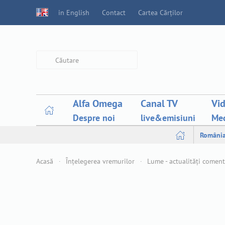
in English
Contact
Cartea Cărților
Type 2 or more characters for
results.
Alfa Omega
Canal TV
Vi
Despre noi
live&emisiuni
Med
Români
Acasă
Înțelegerea vremurilor
Lume - actualități comen