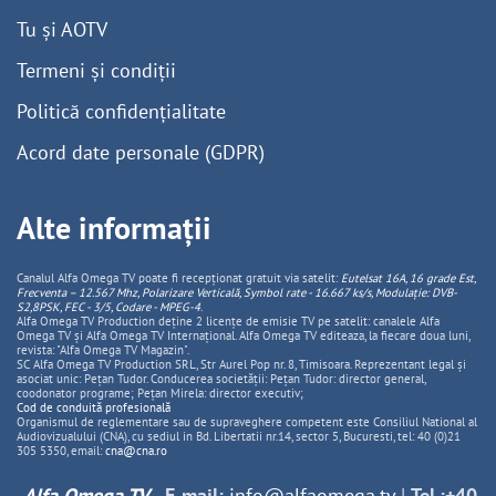
Tu și AOTV
Termeni și condiții
Politică confidențialitate
Acord date personale (GDPR)
Alte informații
Canalul Alfa Omega TV poate fi recepționat gratuit via satelit:
Eutelsat 16A, 16 grade Est,
Frecventa – 12.567 Mhz, Polarizare
Vertica
lă, Symbol rate - 16.667 ks/s, Modulație: DVB-
S2,8PSK, FEC - 3/5, Codare - MPEG-4
.
Alfa Omega TV Production deține 2 licențe de emisie TV pe satelit: canalele Alfa
Omega TV și Alfa Omega TV Internațional. Alfa Omega TV editeaza, la fiecare doua luni,
revista: "Alfa Omega TV Magazin".
SC Alfa Omega TV Production SRL, Str Aurel Pop nr. 8, Timisoara. Reprezentant legal și
asociat unic: Pețan Tudor. Conducerea societății: Pețan Tudor: director general,
coodonator programe; Pețan Mirela: director executiv;
Cod de conduită profesională
Organismul de reglementare sau de supraveghere competent este Consiliul National al
Audiovizualului (CNA), cu sediul in Bd. Libertatii nr.14, sector 5, Bucuresti, tel: 40 (0)21
305 5350, email:
cna@cna.ro
Alfa Omega TV
-
E-mail:
info@alfaomega.tv
|
Tel.:+40