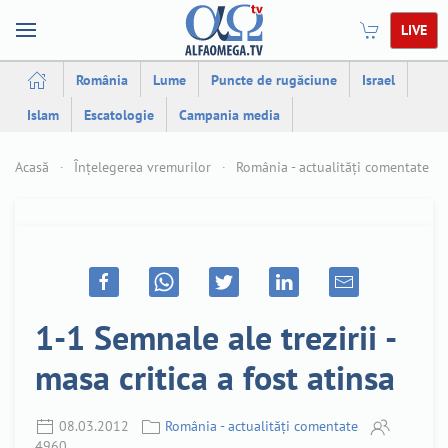
LIVE
România
Lume
Puncte de rugăciune
Israel
Islam
Escatologie
Campania media
Acasă
Înțelegerea vremurilor
România - actualități comentate
1-1 Semnale ale trezirii -
masa critica a fost atinsa
08.03.2012
România - actualități comentate
4960