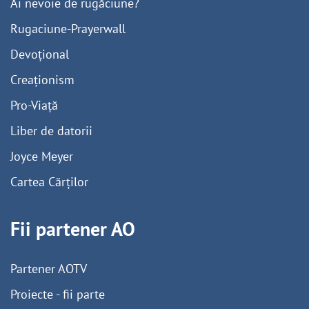
Ai nevoie de rugăciune?
Rugaciune-Prayerwall
Devoțional
Creaționism
Pro-Viață
Liber de datorii
Joyce Meyer
Cartea Cărților
Fii partener AO
Partener AOTV
Proiecte - fii parte