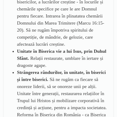
bisericilor, a lucrărilor creștine - în locurile și
chemările specifice pe care le are Domnul
pentru fiecare. Intrarea în plinatatea chemării
Domnului din Marea Trimitere (Marcu 16:15-
20). Să ne rugăm împotriva spiritului de
competiție, de mândrie, de gelozie, care
afectează lucrări creștine.
Unitate în Biserica vie a lui Isus, prin Duhul
Sfânt.
Relații restaurate, umblare în iertare și
dragoste agape.
Strângerea rândurilor, în unitate, în biserici
și între biserici.
Să ne rugăm ca fiecare să
onoreze liderii, să se onoreze unii pe alții.
Unitate între generații, restaurarea relațiilor în
Trupul lui Hristos și mobilizare corporativă în
credință și acțiune, pentru a impacta societatea.
Reforma în Biserica din România - ca Biserica