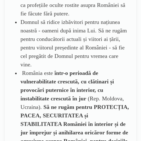
ca profețiile oculte rostite asupra României să
fie făcute fără putere.
Domnul să ridice izbăvitori pentru națiunea
noastră - oameni după inima Lui. Să ne rugăm
pentru conducătorii actuali și viitori ai țării,
pentru viitorul președinte al României - să fie
cel pregătit de Domnul pentru vremea care
vine.
România este
într-o perioadă de
vulnerabilitate crescută, cu clătinari și
provocări puternice în interior, cu
instabilitate crescută în jur
(Rep. Moldova,
Ucraina).
Să ne rugăm pentru PROTECȚIA,
PACEA, SECURITATEA și
STABILITATEA României în interior și de
jur împrejur și anihilarea oricăror forme de