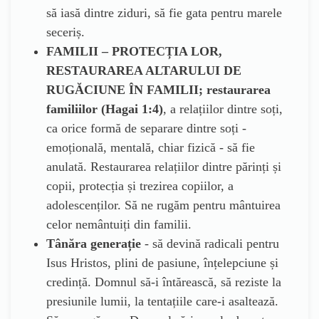
să iasă dintre ziduri, să fie gata pentru marele
seceriș.
FAMILII – PROTECȚIA LOR,
RESTAURAREA ALTARULUI DE
RUGĂCIUNE ÎN FAMILII; restaurarea
familiilor (Hagai 1:4)
, a relațiilor dintre soți,
ca orice formă de separare dintre soți -
emoțională, mentală, chiar fizică - să fie
anulată. Restaurarea relațiilor dintre părinți și
copii, protecția și trezirea copiilor, a
adolescenților. Să ne rugăm pentru mântuirea
celor nemântuiți din familii.
Tânăra generație
- să devină radicali pentru
Isus Hristos, plini de pasiune, înțelepciune și
credință. Domnul să-i întărească, să reziste la
presiunile lumii, la tentațiile care-i asaltează.