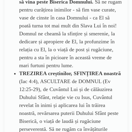
să vina peste Biserica Domnului.
Să ne rugam
pentru curățirea inimilor - să fim vase curate,
vase de cinste în casa Domnului - ca El să
poată turna tot mai mult din Slava Lui în noi!
Domnul ne cheamă la sfințire și smerenie, la
dedicare și apropiere de El, la profunzime în
relația cu El, la o viață de post și rugăciune,
pentru a sta în picioare în această vreme de
mari furtuni pentru lume.
TREZIREA creștinilor, SFINȚIREA noastră
(Iac 4:4), ASCULTARE de DOMNUL (Ev
12:25-29), de Cuvântul Lui și de călăuzirea
Duhului Sfânt, relație vie cu Isus, Cuvântul
revelat în inimi și aplicarea lui în trăirea
noastră, revărsarea puterii Duhului Sfânt peste
Biserică, o viață de laudă și rugăciune
perseverentă. Să ne rugăm ca învățăturile