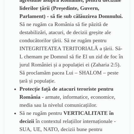
agresiune asupra României, pentru deciziile
liderilor țării (Președinte, Guvern,
Parlament) - să fie sub călăuzirea Domnului.
Să ne rugăm ca România să fie păzită de
destabilizări, atacuri, de decizii greșite ale
conducătorilor țării. Să ne rugăm pentru
INTEGRITEATEA TERITORIALĂ a țării. Să-
L chemam pe Domnul să fie El un zid de foc în
jurul României și a populației ei (Zaharia 2:5).
Să proclamăm pacea Lui – SHALOM – peste
țară și populație.
Protecție față de atacuri teroriste pentru
România
- armate, informatice, economice,
media sau la nivelul comunicațiilor.
Să ne rugăm pentru
VERTICALITATE în
decizii
în contextul relațiilor internaționale -
SUA, UE, NATO, decizii bune pentru