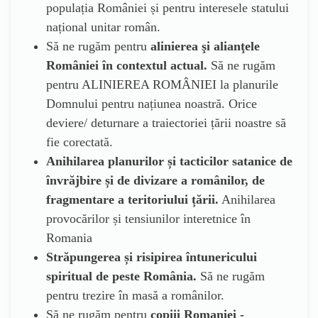
populația României și pentru interesele statului
național unitar român.
Să ne rugăm pentru
alinierea şi alianţele
României în contextul actual.
Să ne rugăm
pentru ALINIEREA ROMÂNIEI la planurile
Domnului pentru națiunea noastră. Orice
deviere/ deturnare a traiectoriei țării noastre să
fie corectată.
Anihilarea planurilor și tacticilor satanice de
învrăjbire și de divizare a românilor, de
fragmentare a teritoriului țării.
Anihilarea
provocărilor și tensiunilor interetnice în
Romania
Străpungerea și risipirea întunericului
spiritual de peste România.
Să ne rugăm
pentru trezire în masă a românilor.
Să ne rugăm pentru
copiii Romaniei -