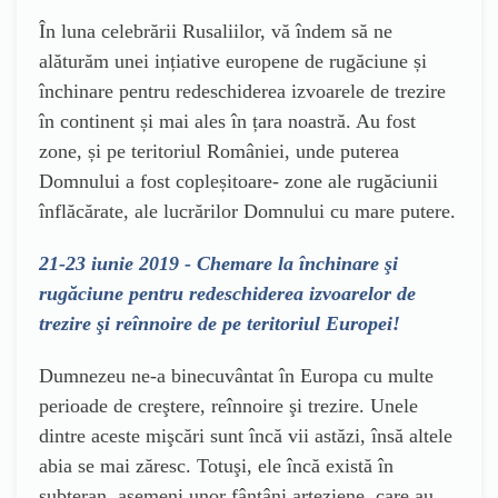
În luna celebrării Rusaliilor, vă îndem să ne
alăturăm unei ințiative europene de rugăciune și
închinare pentru redeschiderea izvoarele de trezire
în continent și mai ales în țara noastră. Au fost
zone, și pe teritoriul României, unde puterea
Domnului a fost copleșitoare- zone ale rugăciunii
înflăcărate, ale lucrărilor Domnului cu mare putere.
21-23 iunie 2019 - Chemare la închinare şi
rugăciune pentru redeschiderea izvoarelor de
trezire şi reînnoire de pe teritoriul Europei!
Dumnezeu ne-a binecuvântat în Europa cu multe
perioade de creştere, reînnoire şi trezire. Unele
dintre aceste mişcări sunt încă vii astăzi, însă altele
abia se mai zăresc. Totuşi, ele încă există în
subteran, asemeni unor fântâni arteziene, care au