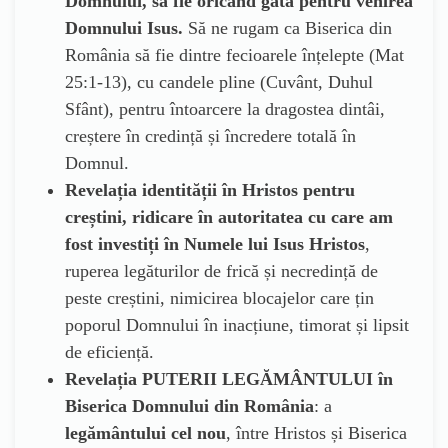
Domnului, să fie oricând gata pentru venirea
Domnului Isus.
Să ne rugam ca Biserica din
România să fie dintre fecioarele înțelepte (Mat
25:1-13), cu candele pline (Cuvânt, Duhul
Sfânt), pentru întoarcere la dragostea dintâi,
creștere în credință și încredere totală în
Domnul.
Revelația identității în Hristos pentru
creștini, ridicare în autoritatea cu care am
fost investiți în Numele lui Isus Hristos
,
ruperea legăturilor de frică și necredință de
peste creștini, nimicirea blocajelor care țin
poporul Domnului în inacțiune, timorat și lipsit
de eficiență.
Revelația PUTERII LEGĂMÂNTULUI în
Biserica Domnului din România
: a
legământului cel nou
, între Hristos și Biserica