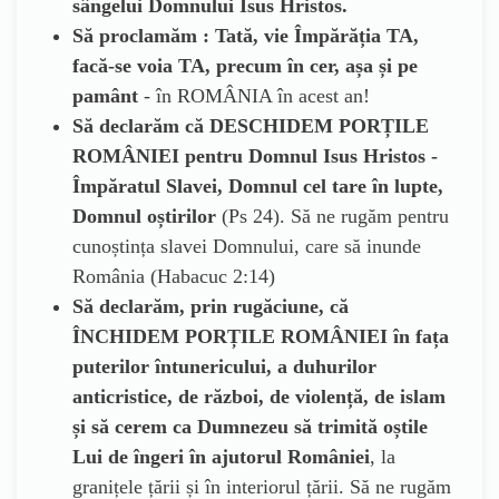
sângelui Domnului Isus Hristos.
Să proclamăm : Tată, vie Împărăția TA,
facă-se voia TA, precum în cer, așa și pe
pamânt
- în ROMÂNIA în acest an!
Să declarăm că DESCHIDEM PORȚILE
ROMÂNIEI pentru Domnul Isus Hristos -
Împăratul Slavei, Domnul cel tare în lupte,
Domnul oștirilor
(Ps 24). Să ne rugăm pentru
cunoștința slavei Domnului, care să inunde
România (Habacuc 2:14)
Să declarăm, prin rugăciune, că
ÎNCHIDEM PORȚILE ROMÂNIEI în fața
puterilor întunericului, a duhurilor
anticristice, de război, de violență, de islam
și să cerem ca Dumnezeu să trimită oștile
Lui de îngeri în ajutorul României
, la
granițele țării și în interiorul țării. Să ne rugăm