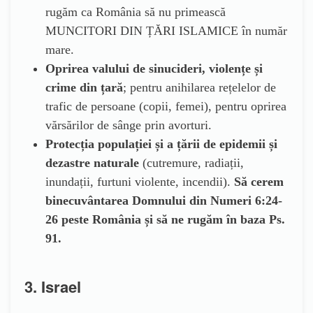
rugăm ca România să nu primească
MUNCITORI DIN ȚĂRI ISLAMICE în număr
mare.
Oprirea valului de sinucideri, violențe și
crime din țară
; pentru anihilarea rețelelor de
trafic de persoane (copii, femei), pentru oprirea
vărsărilor de sânge prin avorturi.
Protecția populației și a țării de epidemii și
dezastre naturale
(cutremure, radiații,
inundații, furtuni violente, incendii).
Să cerem
binecuvântarea Domnului din Numeri 6:24-
26 peste România și să ne rugăm în baza Ps.
91.
3. Israel