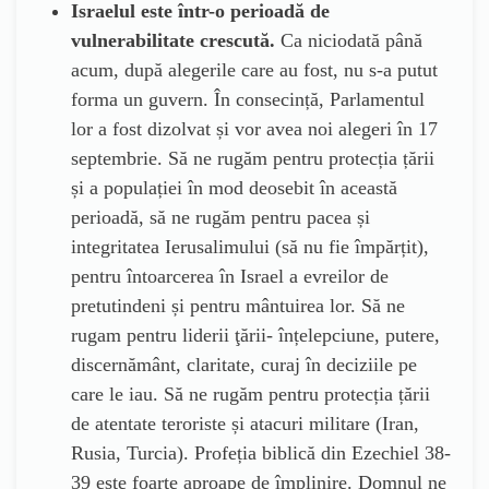
Israelul este într-o perioadă de
vulnerabilitate crescută.
Ca niciodată până
acum, după alegerile care au fost, nu s-a putut
forma un guvern. În consecință, Parlamentul
lor a fost dizolvat și vor avea noi alegeri în 17
septembrie. Să ne rugăm pentru protecția țării
și a populației în mod deosebit în această
perioadă, să ne rugăm pentru pacea și
integritatea Ierusalimului (să nu fie împărțit),
pentru întoarcerea în Israel a evreilor de
pretutindeni și pentru mântuirea lor. Să ne
rugam pentru liderii ţării- înțelepciune, putere,
discernământ, claritate, curaj în deciziile pe
care le iau. Să ne rugăm pentru protecția țării
de atentate teroriste și atacuri militare (Iran,
Rusia, Turcia). Profeția biblică din Ezechiel 38-
39 este foarte aproape de împlinire. Domnul ne