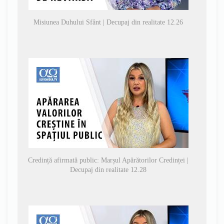
Misiunea Duhului Sfânt | Decupaj din realitate 12.26
Credință afirmată public: Marșul Apărătorilor Credinței |
Decupaj din realitate 12.28