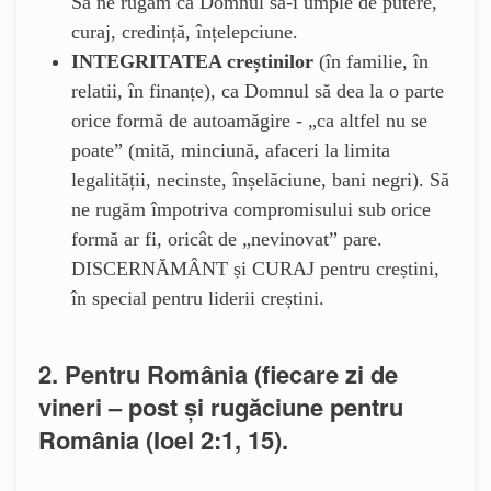
Să ne rugăm ca Domnul să-i umple de putere,
curaj, credință, înțelepciune.
INTEGRITATEA creștinilor
(în familie, în
relatii, în finanțe), ca Domnul să dea la o parte
orice formă de autoamăgire - „ca altfel nu se
poate” (mită, minciună, afaceri la limita
legalității, necinste, înșelăciune, bani negri). Să
ne rugăm împotriva compromisului sub orice
formă ar fi, oricât de „nevinovat” pare.
DISCERNĂMÂNT și CURAJ pentru creștini,
în special pentru liderii creștini.
2. Pentru România (fiecare zi de
vineri – post și rugăciune pentru
România (Ioel 2:1, 15).