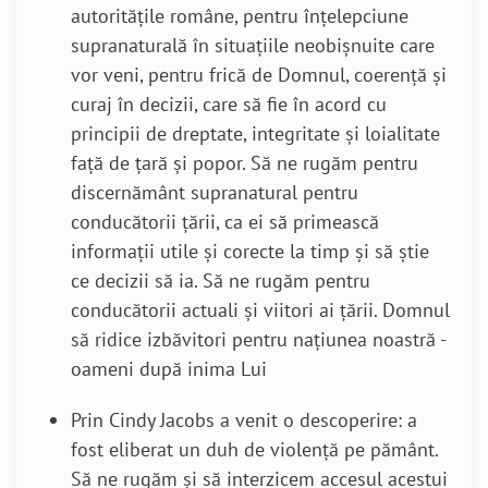
autoritățile române, pentru înțelepciune
supranaturală în situațiile neobișnuite care
vor veni, pentru frică de Domnul, coerență și
curaj în decizii, care să fie în acord cu
principii de dreptate, integritate și loialitate
față de țară și popor. Să ne rugăm pentru
discernământ supranatural pentru
conducătorii țării, ca ei să primească
informații utile și corecte la timp și să știe
ce decizii să ia.
Să ne rugăm pentru
conducătorii actuali și viitori ai țării. Domnul
să ridice izbăvitori pentru națiunea noastră -
oameni după inima Lui
Prin Cindy Jacobs a venit o descoperire: a
fost eliberat un
duh de violență
pe pământ.
Să ne rugăm și să interzicem accesul acestui