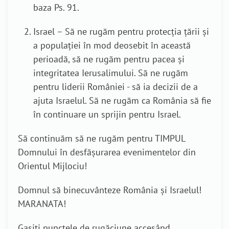
baza Ps. 91.
Israel
–
Să ne rugăm pentru protecția țării și
a populației în mod deosebit în această
perioadă, să ne rugăm pentru pacea și
integritatea Ierusalimului.
Să ne rugăm
pentru liderii României - să ia decizii de a
ajuta Israelul. Să ne rugăm ca România să fie
în continuare un sprijin pentru Israel.
Să continuăm să ne rugăm pentru TIMPUL
Domnului în desfășurarea evenimentelor din
Orientul Mijlociu
!
Domnul să binecuvânteze România și Israelul!
MARANATA!
Gasiti punctele de rugăciune accesând