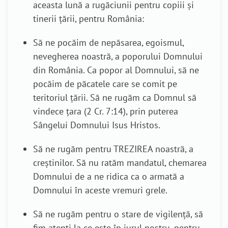
aceasta
lună a rugăciunii pentru copiii și
tinerii țării, pentru România
:
Să ne pocăim de nepăsarea, egoismul,
nevegherea noastră, a poporului Domnului
din România. C
a popor al Domnului, să ne
pocăim de păcatele care se comit pe
teritoriul țării. Să ne rugăm ca Domnul să
vindece țara (2 Cr. 7:14),
prin puterea
Sângelui Domnului Isus Hristos.
Să ne rugăm pentru TREZIREA noastră, a
creștinilor. Să nu ratăm mandatul, chemarea
Domnului de a ne ridica ca o armată a
Domnului în aceste vremuri grele.
Să ne rugăm pentru o stare de vigilență, să
fim atenți la ce este în jurul nostru, pentru