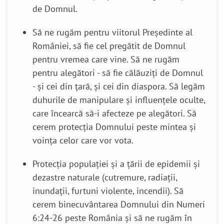
de Domnul.
Să ne rugăm pentru
viitorul Președinte al
României,
să fie cel pregătit de Domnul
pentru vremea care vine
. Să ne rugăm
pentru alegători - să fie călăuziți de Domnul
- și cei din țară, și cei din diaspora. Să legăm
duhurile de manipulare și influențele oculte,
care încearcă să-i afecteze pe alegători. Să
cerem protecția Domnului peste mintea și
voința celor care vor vota.
Protecția populației și a țării
de epidemii și
dezastre naturale
(
cutremure
, radiații,
inundații,
furtuni violente
, incendii).
Să
cerem binecuvântarea Domnului din Numeri
6:24-26 peste România și să ne rugăm în