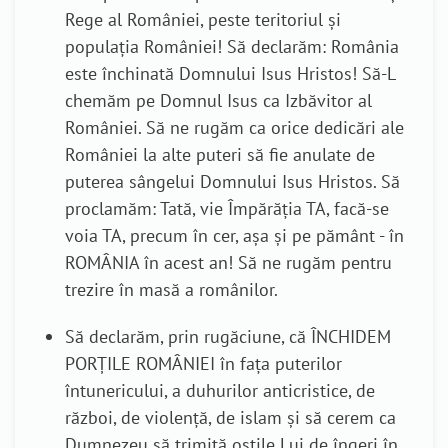
Rege al României, peste teritoriul și
populația României!
Să declarăm: România
este închinată Domnului Isus Hristos!
Să-L
chemăm pe Domnul Isus ca Izbăvitor al
României. S
ă ne rugăm ca orice dedicări ale
României la alte puteri să fie anulate de
puterea sângelui Domnului Isus Hristos.
Să
proclamăm: Tată, vie Împărăția TA, facă-se
voia TA, precum în cer, așa și pe pământ - în
ROMÂNIA în acest an!
Să ne rugăm pentru
trezire în masă a românilor
.
Să declarăm, prin rugăciune, că ÎNCHIDEM
PORȚILE ROMÂNIEI în fața puterilor
întunericului, a duhurilor anticristice, de
război, de violență, de islam și să cerem ca
Dumnezeu să trimită oștile Lui de îngeri în