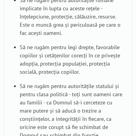
Să ne rugăm pentru autoritățile române
implicate în lupta cu aceste rețele -
înțelepciune, protecție, călăuzire, resurse.
Este o muncă grea și periculoasă pe care o
fac acești oameni.
Să ne rugăm pentru legi drepte, favorabile
copiilor și cetățenilor corecți în ce privește
adopția, protecția populației, protecția
socială, protecția copiilor.
Să ne rugăm pentru autoritățile statului și
pentru clasa politică - toți sunt oameni care
au familii - ca Domnul să-i cerceteze cu
mare putere și să aducă o trezire a
conștiințelor, a integrității în fiecare, ca
oricine este corupt să fie schimbat de
Domnul sau schimbat din funcție.