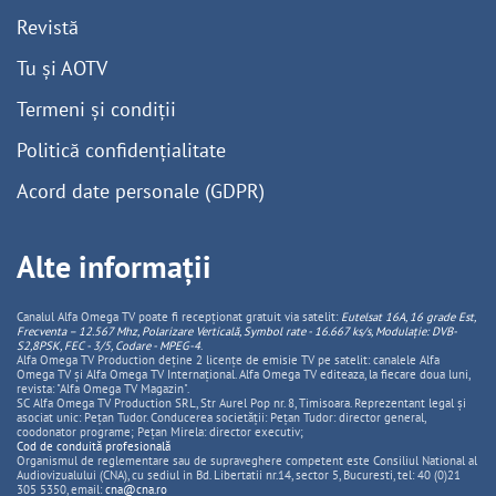
Revistă
Tu și AOTV
Termeni și condiții
Politică confidențialitate
Acord date personale (GDPR)
Alte informații
Canalul Alfa Omega TV poate fi recepționat gratuit via satelit:
Eutelsat 16A, 16 grade Est,
Frecventa – 12.567 Mhz, Polarizare
Vertica
lă, Symbol rate - 16.667 ks/s, Modulație: DVB-
S2,8PSK, FEC - 3/5, Codare - MPEG-4
.
Alfa Omega TV Production deține 2 licențe de emisie TV pe satelit: canalele Alfa
Omega TV și Alfa Omega TV Internațional. Alfa Omega TV editeaza, la fiecare doua luni,
revista: "Alfa Omega TV Magazin".
SC Alfa Omega TV Production SRL, Str Aurel Pop nr. 8, Timisoara. Reprezentant legal și
asociat unic: Pețan Tudor. Conducerea societății: Pețan Tudor: director general,
coodonator programe; Pețan Mirela: director executiv;
Cod de conduită profesională
Organismul de reglementare sau de supraveghere competent este Consiliul National al
Audiovizualului (CNA), cu sediul in Bd. Libertatii nr.14, sector 5, Bucuresti, tel: 40 (0)21
305 5350, email:
cna@cna.ro