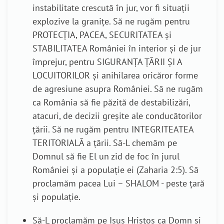
instabilitate crescută în jur,
vor fi situații
explozive la granițe.
Să ne rugăm pentru
PROTECȚIA,
PACEA, SECURITATEA
și
STABILITATEA României
în interior și de jur
împrejur,
pentru
SIGURANȚA ȚĂRII ȘI A
LOCUITORILOR
și anihilarea oricăror forme
de agresiune asupra României. Să ne rugăm
ca România să fie păzită de destabilizări,
atacuri, de decizii greșite ale conducătorilor
țării.
Să ne rugăm pentru INTEGRITEATEA
TERITORIALĂ a țării.
Să-L chemăm pe
Domnul să fie El un zid de foc în jurul
României și a populație ei (Zaharia 2:5). Să
proclamăm pacea Lui – SHALOM - peste țară
și populație
.
Să-L proclamăm pe Isus Hristos ca Domn și