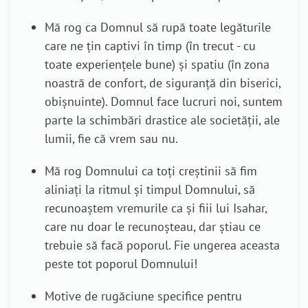
Mă rog ca Domnul să rupă toate legăturile
care ne țin captivi în
timp
(în trecut - cu
toate experiențele bune)
și
spatiu
(în zona
noastră de confort, de siguranță din biserici,
obișnuinte).
Domnul face lucruri noi, suntem
parte la schimbări drastice ale societății, ale
lumii, fie că vrem sau nu.
Mă rog Domnului ca toți creștinii să fim
aliniați la ritmul și timpul Domnului, să
recunoaștem vremurile ca și fiii lui Isahar,
care nu doar le recunoșteau, dar știau ce
trebuie să facă poporul. Fie ungerea aceasta
peste tot poporul Domnului!
Motive de rugăciune specifice pentru