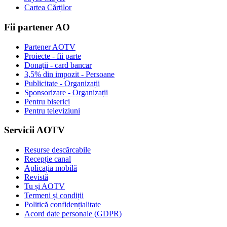
Cartea Cărților
Fii partener AO
Partener AOTV
Proiecte - fii parte
Donații - card bancar
3,5% din impozit - Persoane
Publicitate - Organizații
Sponsorizare - Organizații
Pentru biserici
Pentru televiziuni
Servicii AOTV
Resurse descărcabile
Recepție canal
Aplicația mobilă
Revistă
Tu și AOTV
Termeni și condiții
Politică confidențialitate
Acord date personale (GDPR)