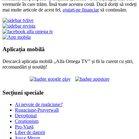
vremurile în care trăim. Însă toate acestea costă. Dacă doriți să vedeți
mai multe articole de acest fel,
ajutați-ne financiar
să continuăm.
Aplicația mobilă
Descarcă aplicația mobilă „Alfa Omega TV” și fii la curent cu știri,
recomandări și noutăți!
Secțiuni speciale
Ai nevoie de rugăciune?
Rugaciune-Prayerwall
Devoțional
Creaționism
Pro-Viață
Liber de datorii
Joyce Meyer