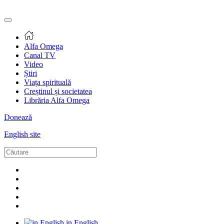
Alfa Omega
Canal TV
Video
Știri
Viața spirituală
Creștinul și societatea
Librăria Alfa Omega
Donează
English site
in English