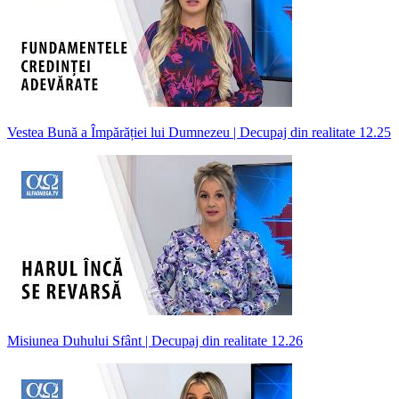
Vestea Bună a Împărăției lui Dumnezeu | Decupaj din realitate 12.25
Misiunea Duhului Sfânt | Decupaj din realitate 12.26