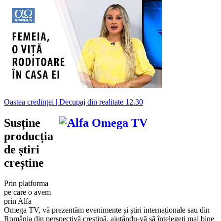
Oastea credinței | Decupaj din realitate 12.30
Susține
producția
de știri
creștine
Prin platforma
pe care o avem
prin Alfa
Omega TV, vă prezentăm evenimente și știri internaționale sau din
România din perspectivă creștină, ajutându-vă să înțelegeți mai bine