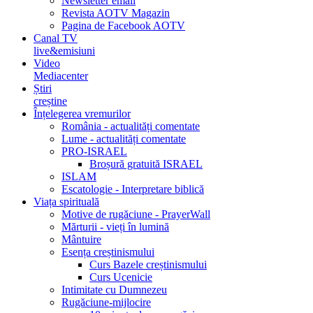
Newsletter email
Revista AOTV Magazin
Pagina de Facebook AOTV
Canal TV
live&emisiuni
Video
Mediacenter
Știri
creștine
Înțelegerea vremurilor
România - actualități comentate
Lume - actualități comentate
PRO-ISRAEL
Broșură gratuită ISRAEL
ISLAM
Escatologie - Interpretare biblică
Viața spirituală
Motive de rugăciune - PrayerWall
Mărturii - vieți în lumină
Mântuire
Esența creștinismului
Curs Bazele creștinismului
Curs Ucenicie
Intimitate cu Dumnezeu
Rugăciune-mijlocire