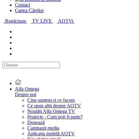
Contact
Cartea Cărților
Rugăciune
TV LIVE
AOTVi
Alfa Omega
Despre noi
Cine suntem și ce facem
Ce spun alții despre AOTV
Noutăți Alfa Omega TV
Proiecte - Cum poți fi parte?
Donează
Campanii media
Aplicația mobilă AOTV