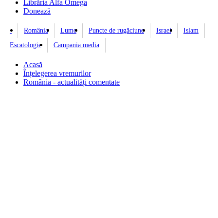
Librăria Alfa Omega
Donează
România
Lume
Puncte de rugăciune
Israel
Islam
Escatologie
Campania media
Acasă
Înțelegerea vremurilor
România - actualități comentate