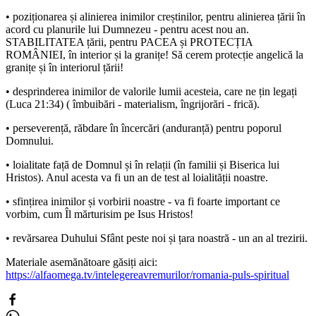
• poziționarea și alinierea inimilor creștinilor, pentru alinierea țării în
acord cu planurile lui Dumnezeu - pentru acest nou an.
STABILITATEA țării, pentru PACEA și PROTECȚIA
ROMÂNIEI, în interior și la granițe! Să cerem protecție angelică la
granițe și în interiorul țării!
• desprinderea inimilor de valorile lumii acesteia, care ne țin legați
(Luca 21:34) ( îmbuibări - materialism, îngrijorări - frică).
• perseverență, răbdare în încercări (anduranță) pentru poporul
Domnului.
• loialitate față de Domnul și în relații (în familii și Biserica lui
Hristos). Anul acesta va fi un an de test al loialității noastre.
• sfințirea inimilor și vorbirii noastre - va fi foarte important ce
vorbim, cum Îl mărturisim pe Isus Hristos!
• revărsarea Duhului Sfânt peste noi și țara noastră - un an al trezirii.
Materiale asemănătoare găsiți aici:
https://alfaomega.tv/intelegereavremurilor/romania-puls-spiritual