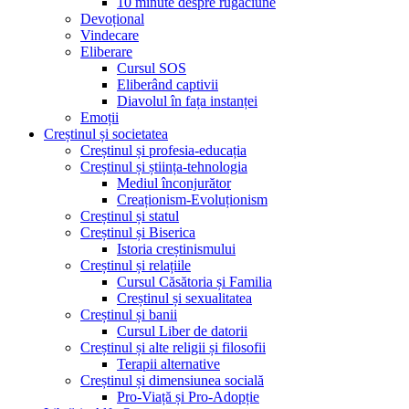
10 minute despre rugăciune
Devoțional
Vindecare
Eliberare
Cursul SOS
Eliberând captivii
Diavolul în fața instanței
Emoții
Creștinul și societatea
Creștinul și profesia-educația
Creștinul și știința-tehnologia
Mediul înconjurător
Creaționism-Evoluționism
Creștinul și statul
Creștinul și Biserica
Istoria creștinismului
Creștinul și relațiile
Cursul Căsătoria și Familia
Creștinul și sexualitatea
Creștinul și banii
Cursul Liber de datorii
Creștinul și alte religii și filosofii
Terapii alternative
Creștinul și dimensiunea socială
Pro-Viață și Pro-Adopție