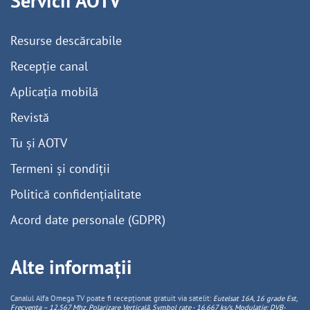
Servicii AOTV
Resurse descărcabile
Recepție canal
Aplicația mobilă
Revistă
Tu și AOTV
Termeni și condiții
Politică confidențialitate
Acord date personale (GDPR)
Alte informații
Canalul Alfa Omega TV poate fi recepționat gratuit via satelit:
Eutelsat 16A, 16 grade Est,
Frecventa – 12.567 Mhz, Polarizare
Vertica
lă, Symbol rate - 16.667 ks/s, Modulație: DVB-