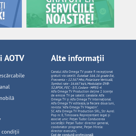
ii AOTV
Alte informații
Canalul Alfa Omega TV poate fi recepționat
escărcabile
gratuit via satelit:
Eutelsat 16A, 16 grade Est,
Frecventa – 12.567 Mhz, Polarizare
Vertica
lă,
Symbol rate - 16.667 ks/s, Modulație: DVB-
anal
S2,8PSK, FEC - 3/5, Codare - MPEG-4
.
Alfa Omega TV Production deține 2 licențe
de emisie TV pe satelit: canalele Alfa
mobilă
Omega TV și Alfa Omega TV Internațional.
Alfa Omega TV editeaza, la fiecare doua luni,
revista: "Alfa Omega TV Magazin".
SC Alfa Omega TV Production SRL, Str Aurel
Pop nr. 8, Timisoara. Reprezentant legal și
V
asociat unic: Pețan Tudor. Conducerea
societății: Pețan Tudor: director general,
coodonator programe; Pețan Mirela:
 condiții
director executiv;
Cod de conduită profesională