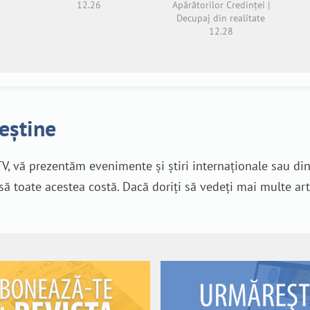
12.26
Apărătorilor Credinței |
Decupaj din realitate
12.28
reștine
V, vă prezentăm evenimente și știri internaționale sau di
nsă toate acestea costă. Dacă doriți să vedeți mai multe art