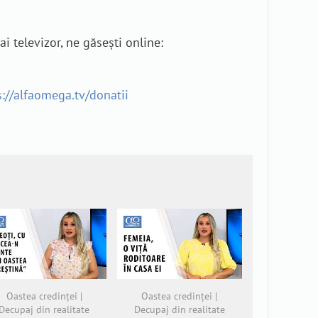
i televizor, ne găsești online:
s://alfaomega.tv/donatii
Oastea credinței |
Oastea credinței |
Decupaj din realitate
Decupaj din realitate