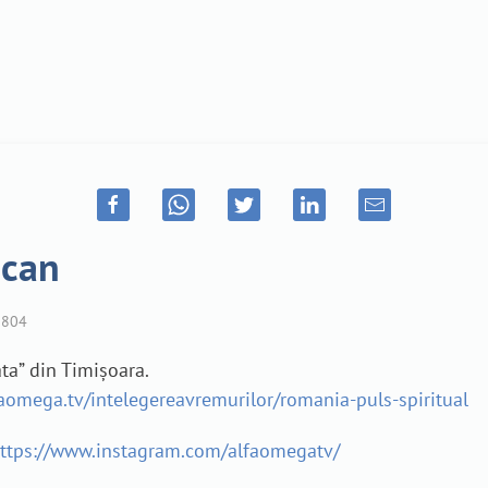
ncan
804
ta” din Timișoara.
faomega.tv/intelegereavremurilor/romania-puls-spiritual
ttps://www.instagram.com/alfaomegatv/