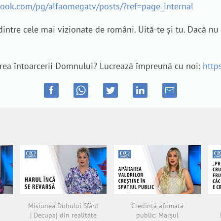
book.com/pg/alfaomegatv/posts/?ref=page_internal
dintre cele mai vizionate de români. Uită-te și tu. Dacă nu a
estirea întoarcerii Domnului? Lucrează împreună cu noi:
http
Misiunea Duhului Sfânt
Credință afirmată
| Decupaj din realitate
public: Marșul