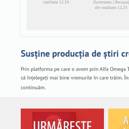
realitate 12.24
Dumnezeu | Decupaj
din realitate 12.25
Susține producția de știri c
Prin platforma pe care o avem prin Alfa Omega T
să înțelegeți mai bine vremurile în care trăim. Î
continuăm.