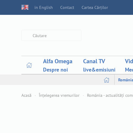
in English
Contact
Cartea Cărților
Type 2 or more characters for
results.
Alfa Omega
Canal TV
Vi
Despre noi
live&emisiuni
Med
Români
Acasă
Înțelegerea vremurilor
România - actualități co