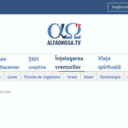
Rugăciun
Înțelegerea
Viața
deo
Știri
vremurilor
spirituală
iacenter
creștine
a
Lume
Puncte de rugăciune
Israel
Islam
Escatologie
mentate