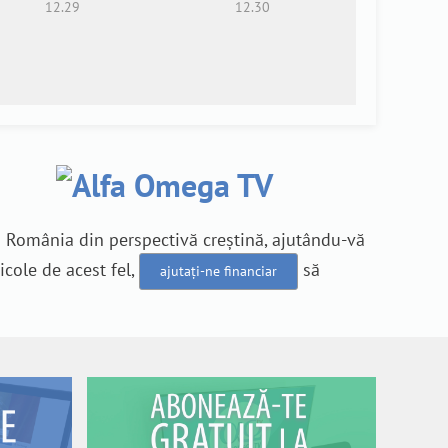
12.29
12.30
n România din perspectivă creștină, ajutându-vă
icole de acest fel,
să
ajutați-ne financiar