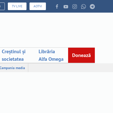
e
TV LIVE
AOTVi
Creștinul și
Librăria
Donează
societatea
Alfa Omega
Campania media