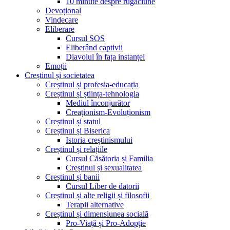
10 minute despre rugăciune
Devoțional
Vindecare
Eliberare
Cursul SOS
Eliberând captivii
Diavolul în fața instanței
Emoții
Creștinul și societatea
Creștinul și profesia-educația
Creștinul și știința-tehnologia
Mediul înconjurător
Creaționism-Evoluționism
Creștinul și statul
Creștinul și Biserica
Istoria creștinismului
Creștinul și relațiile
Cursul Căsătoria și Familia
Creștinul și sexualitatea
Creștinul și banii
Cursul Liber de datorii
Creștinul și alte religii și filosofii
Terapii alternative
Creștinul și dimensiunea socială
Pro-Viață și Pro-Adopție