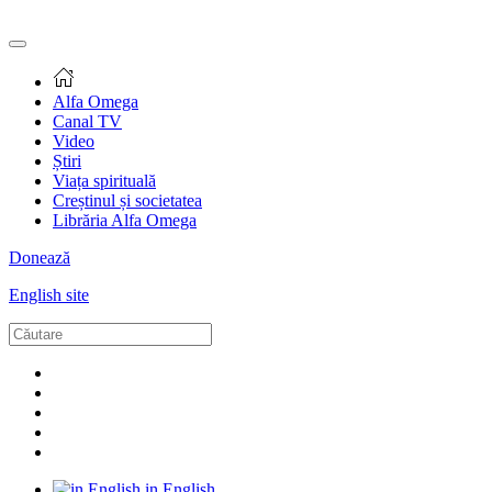
Alfa Omega
Canal TV
Video
Știri
Viața spirituală
Creștinul și societatea
Librăria Alfa Omega
Donează
English site
in English