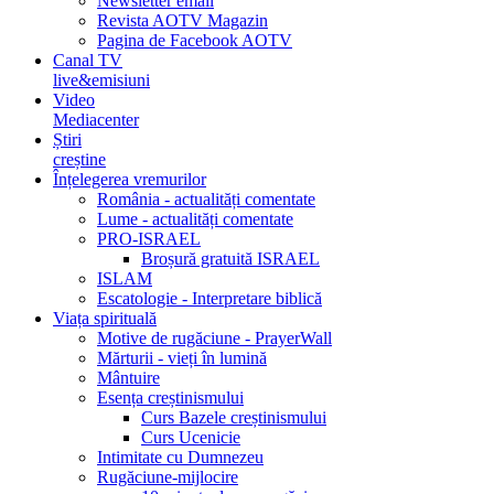
Newsletter email
Revista AOTV Magazin
Pagina de Facebook AOTV
Canal TV
live&emisiuni
Video
Mediacenter
Știri
creștine
Înțelegerea vremurilor
România - actualități comentate
Lume - actualități comentate
PRO-ISRAEL
Broșură gratuită ISRAEL
ISLAM
Escatologie - Interpretare biblică
Viața spirituală
Motive de rugăciune - PrayerWall
Mărturii - vieți în lumină
Mântuire
Esența creștinismului
Curs Bazele creștinismului
Curs Ucenicie
Intimitate cu Dumnezeu
Rugăciune-mijlocire