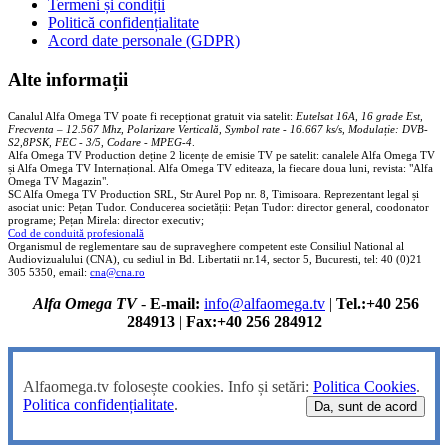
Termeni și condiții
Politică confidențialitate
Acord date personale (GDPR)
Alte informații
Canalul Alfa Omega TV poate fi recepționat gratuit via satelit:
Eutelsat 16A, 16 grade Est,
Frecventa – 12.567 Mhz, Polarizare
Vertica
lă, Symbol rate - 16.667 ks/s, Modulație: DVB-
S2,8PSK, FEC - 3/5, Codare - MPEG-4
.
Alfa Omega TV Production deține 2 licențe de emisie TV pe satelit: canalele Alfa Omega TV
și Alfa Omega TV Internațional. Alfa Omega TV editeaza, la fiecare doua luni, revista: "Alfa
Omega TV Magazin".
SC Alfa Omega TV Production SRL, Str Aurel Pop nr. 8, Timisoara. Reprezentant legal și
asociat unic: Pețan Tudor. Conducerea societății: Pețan Tudor: director general, coodonator
programe; Pețan Mirela: director executiv;
Cod de conduită profesională
Organismul de reglementare sau de supraveghere competent este Consiliul National al
Audiovizualului (CNA), cu sediul in Bd. Libertatii nr.14, sector 5, Bucuresti, tel: 40 (0)21
305 5350, email:
cna@cna.ro
Alfa Omega TV
-
E-mail:
info@alfaomega.tv
|
Tel.:+40 256
284913
|
Fax:+40 256 284912
Alfaomega.tv folosește cookies. Info și setări:
Politica Cookies
.
Politica confidențialitate
.
Da, sunt de acord