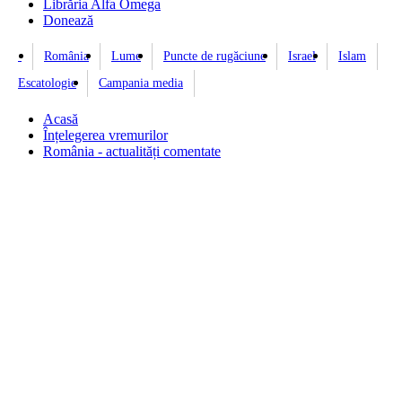
Librăria Alfa Omega
Donează
România
Lume
Puncte de rugăciune
Israel
Islam
Escatologie
Campania media
Acasă
Înțelegerea vremurilor
România - actualități comentate