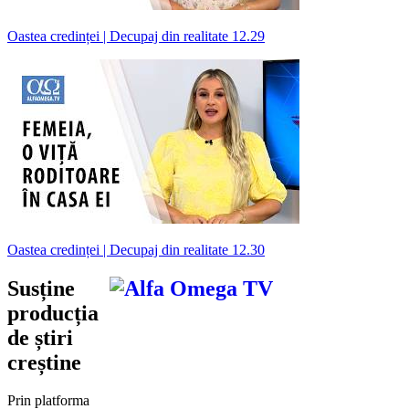
Oastea credinței | Decupaj din realitate 12.29
Oastea credinței | Decupaj din realitate 12.30
Susține
producția
de știri
creștine
Prin platforma