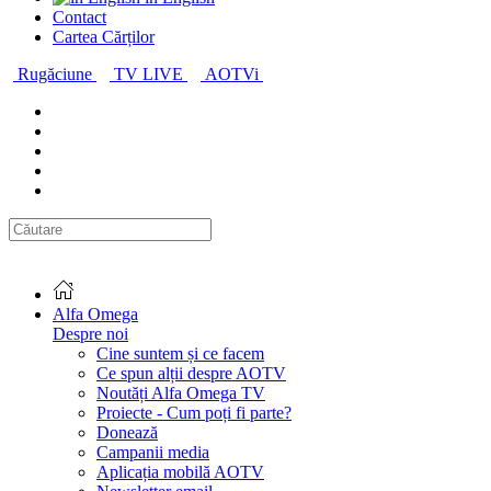
Contact
Cartea Cărților
Rugăciune
TV LIVE
AOTVi
Alfa Omega
Despre noi
Cine suntem și ce facem
Ce spun alții despre AOTV
Noutăți Alfa Omega TV
Proiecte - Cum poți fi parte?
Donează
Campanii media
Aplicația mobilă AOTV