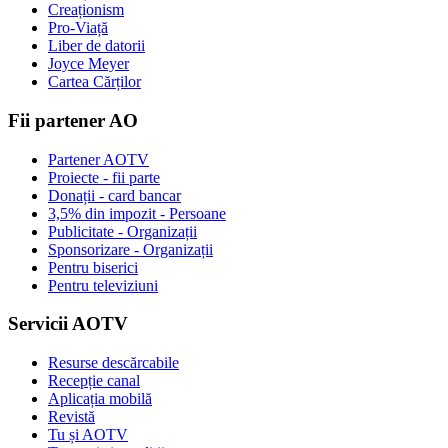
Creaționism
Pro-Viață
Liber de datorii
Joyce Meyer
Cartea Cărților
Fii partener AO
Partener AOTV
Proiecte - fii parte
Donații - card bancar
3,5% din impozit - Persoane
Publicitate - Organizații
Sponsorizare - Organizații
Pentru biserici
Pentru televiziuni
Servicii AOTV
Resurse descărcabile
Recepție canal
Aplicația mobilă
Revistă
Tu și AOTV