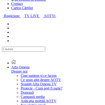
Contact
Cartea Cărților
Rugăciune
TV LIVE
AOTVi
Alfa Omega
Despre noi
Cine suntem și ce facem
Ce spun alții despre AOTV
Noutăți Alfa Omega TV
Proiecte - Cum poți fi parte?
Donează
Campanii media
Aplicația mobilă AOTV