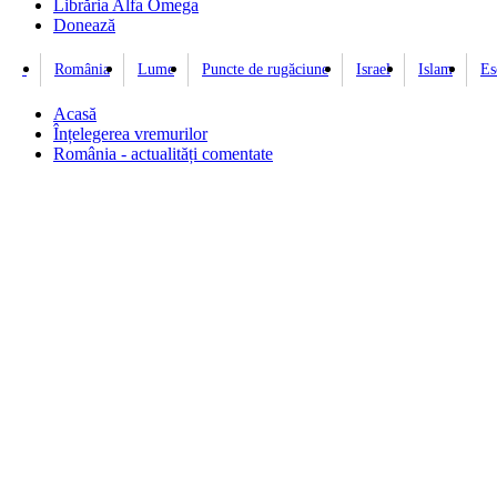
Librăria Alfa Omega
Donează
România
Lume
Puncte de rugăciune
Israel
Islam
Es
Acasă
Înțelegerea vremurilor
România - actualități comentate