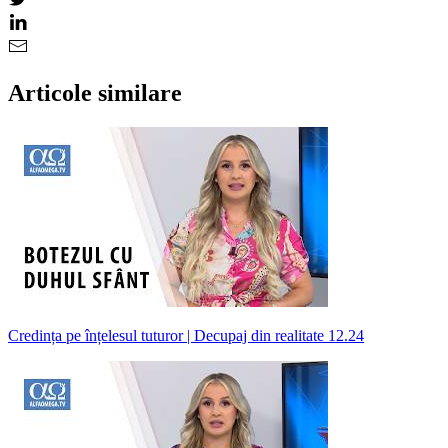
Articole similare
Credința pe înțelesul tuturor | Decupaj din realitate 12.24