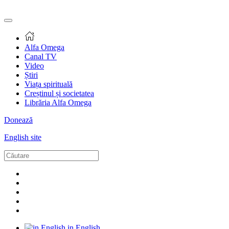
Alfa Omega
Canal TV
Video
Știri
Viața spirituală
Creștinul și societatea
Librăria Alfa Omega
Donează
English site
in English