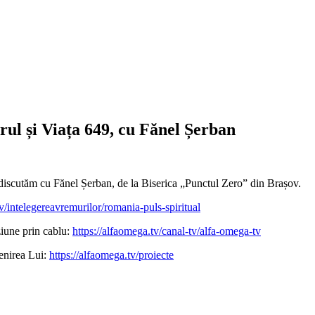
ul și Viața 649, cu Fănel Șerban
ă discutăm cu Fănel Șerban, de la Biserica „Punctul Zero” din Brașov.
tv/intelegereavremurilor/romania-puls-spiritual
ziune prin cablu:
https://alfaomega.tv/canal-tv/alfa-omega-tv
enirea Lui:
https://alfaomega.tv/proiecte