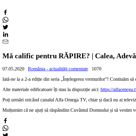
Mă calific pentru RĂPIRE? | Calea, Adevăr
07.05.2020
România - actualități comentate
1070
Iată-ne la a 2-a ediție din seria „Înțelegerea vremurilor”! Contiuăm s
Alte materiale edificatoare îți stau la dispoziție aici:
https://alfaomega.
Poți urmări oricând canalul Alfa Omega TV, chiar și dacă nu ai televi
Mulțumim că ne ajuți să răspândim Cuvântul Domnului și să vestim v