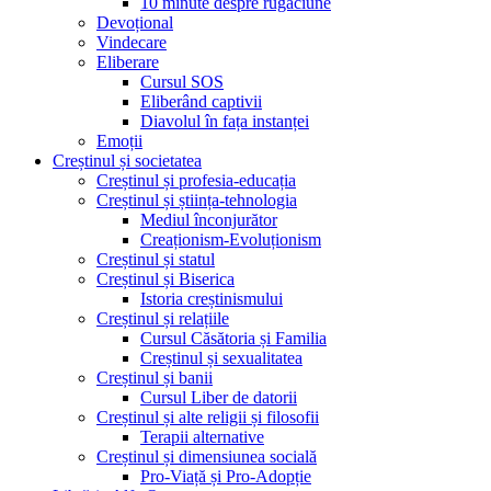
10 minute despre rugăciune
Devoțional
Vindecare
Eliberare
Cursul SOS
Eliberând captivii
Diavolul în fața instanței
Emoții
Creștinul și societatea
Creștinul și profesia-educația
Creștinul și știința-tehnologia
Mediul înconjurător
Creaționism-Evoluționism
Creștinul și statul
Creștinul și Biserica
Istoria creștinismului
Creștinul și relațiile
Cursul Căsătoria și Familia
Creștinul și sexualitatea
Creștinul și banii
Cursul Liber de datorii
Creștinul și alte religii și filosofii
Terapii alternative
Creștinul și dimensiunea socială
Pro-Viață și Pro-Adopție