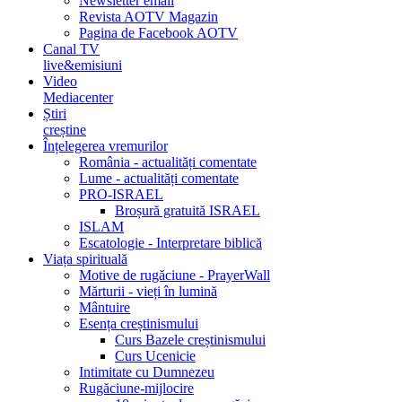
Newsletter email
Revista AOTV Magazin
Pagina de Facebook AOTV
Canal TV
live&emisiuni
Video
Mediacenter
Știri
creștine
Înțelegerea vremurilor
România - actualități comentate
Lume - actualități comentate
PRO-ISRAEL
Broșură gratuită ISRAEL
ISLAM
Escatologie - Interpretare biblică
Viața spirituală
Motive de rugăciune - PrayerWall
Mărturii - vieți în lumină
Mântuire
Esența creștinismului
Curs Bazele creștinismului
Curs Ucenicie
Intimitate cu Dumnezeu
Rugăciune-mijlocire