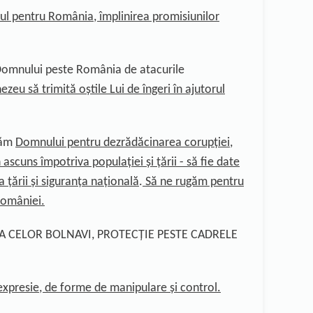
ul pentru România, î
mplinirea promisiunilor
Domnului peste România de atacurile
zeu să trimită oștile Lui de îngeri în ajutorul
găm
Domnului pentru
dezrădăcinarea corupției
,
n ascuns împotriva populației și țării - să fie date
a țării și siguranța națională
.
Să ne rugăm pentru
 României
.
EA CELOR BOLNAVI, PROTECȚIE PESTE CADRELE
expresie, de forme de manipulare și control.