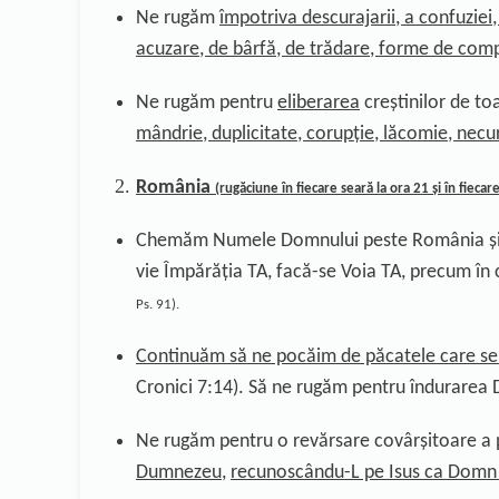
Ne rugăm
împotriva descurajarii, a confuziei,
acuzare, de bârfă, de trădare, forme de com
Ne rugăm pentru
eliberarea
creștinilor de to
mândrie, duplicitate, corupție, lăcomie, necu
România
(rugăciune în
fiecare seară la ora 21
și în
fiecar
Chemăm Numele Domnului peste România și 
vie Împărăția TA, facă-se Voia TA, precum în 
Ps. 91).
Continuăm
să ne pocăim de păcatele care se c
Cronici 7:14). Să ne rugăm pentru îndurarea 
Ne rugăm pentru o
revărsare covârșitoare a 
Dumnezeu
,
recunoscându-L pe Isus ca Domn 