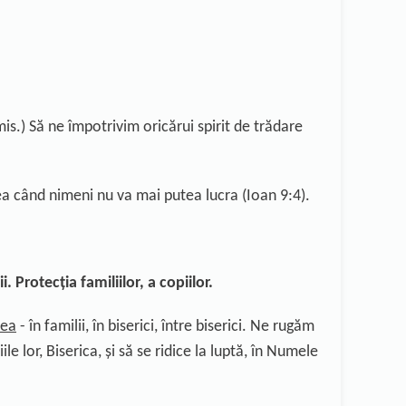
mis.) Să ne împotrivim oricărui spirit de trădare
ea când nimeni nu va mai putea lucra (Ioan 9:4).
ii.
Protecția
familiilor, a copiilor.
tea
- în familii, în biserici, între biserici. Ne rugăm
ile lor, Biserica, și să se ridice la luptă, în Numele