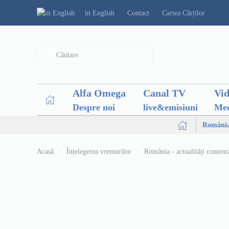
in English
Contact
Cartea Cărților
Type 2 or more characters for results.
Alfa Omega
Canal TV
Vi
Despre noi
live&emisiuni
Med
Români
Acasă
Înțelegerea vremurilor
România - actualități coment