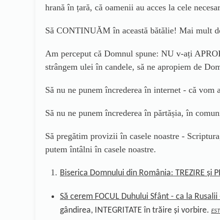
hrană în țară, că oamenii au acces la cele necesa
Să CONTINUĂM în această bătălie! Mai mult decât
Am perceput că Domnul spune: NU v-ați APROPI
strângem ulei în candele, să ne apropiem de Do
Să nu ne punem încrederea în internet - că vo
Să nu ne punem încrederea în părtășia, în comuni
Să pregătim provizii în casele noastre - Scriptura,
putem întâlni în casele noastre.
Biserica
Domnului din România: TREZIRE și 
Să cerem FOCUL Duhului Sfânt - ca la Rusalii
gândirea, INTEGRITATE în trăire și vorbire.
ES