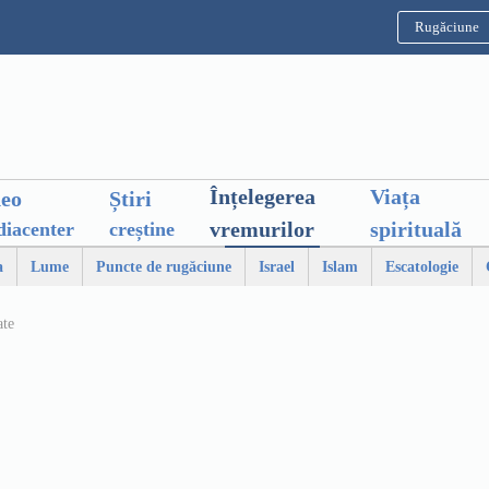
Rugăciune
Înțelegerea
Viața
deo
Știri
vremurilor
spirituală
iacenter
creștine
a
Lume
Puncte de rugăciune
Israel
Islam
Escatologie
ate