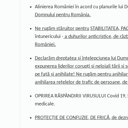
A
linierea României în acord cu planurile lui
Domnului pentru România.
Ne rugăm stăruitor pentru
STABILITATEA, PAC
întunericului -
a
duhurilor anticristice
, de răz
României.
Declarăm dreptatea și înțelepciunea lui Dumn
expunerea liderilor corupți și neloiali țării și
pe față și anihilate!
Ne rugăm pentru
anihila
anihilarea
rețelelor de trafic de persoane, de
OPRIREA RĂSPÂNDIRII VIRUSULUI Covid 19
medicale.
PROTECȚIE DE CONFUZIE, DE FRICĂ, de deznădej