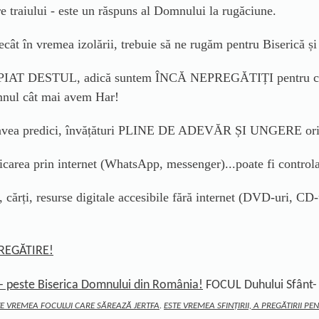
re traiului - este un răspuns al Domnului la rugăciune.
 în vremea izolării, trebuie să ne rugăm pentru Biserică și 
AT DESTUL, adică suntem ÎNCĂ NEPREGĂTIȚI pentru ce va u
mnul cât mai avem Har!
m avea predici, învățături PLINE DE ADEVĂR ȘI UNGERE ori
carea prin internet (WhatsApp, messenger)...poate fi controlat
 cărți, resurse digitale accesibile fără internet (DVD-uri, CD-u
PREGĂTIRE!
 - peste Biserica Domnului din România!
FOCUL Duhului Sfânt
-
TE VREMEA FOCULUI CARE SĂREAZĂ JERTFA
.
ESTE VREMEA SFINȚIRII, A PREGĂTIRII 