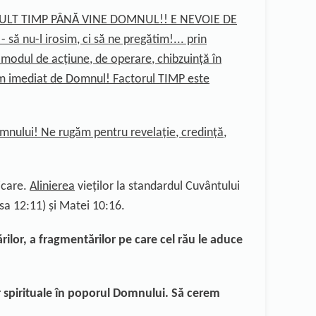
ULT TIMP PÂNĂ VINE DOMNUL!! E NEVOIE DE
să nu-l irosim, ci să ne pregătim!... prin
 modul de acțiune, de operare, chibzuință în
ultăm imediat de Domnul! Factorul TIMP este
omnului!
Ne rugăm pentru
revelație, credință,
icare
.
Alinierea
vieților
la standardul
Cuvântului
sa 12:11)
și
Matei 10:16.
rilor
, a fragmentărilor pe care cel rău le aduce
r spirituale în poporul Domnului. Să cerem