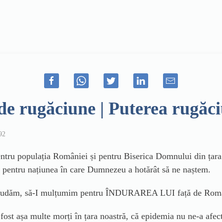
de rugăciune | Puterea rugăci
92
ntru populația României și pentru Biserica Domnului din țara 
eri pentru națiunea în care Dumnezeu a hotărât să ne naștem.
ăm, să-I mulțumim pentru ÎNDURAREA LUI față de Româ
t așa multe morți în țara noastră, că epidemia nu ne-a afecta