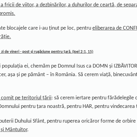
 a fricii de viitor, a dezbinărilor, a duhurilor de ceartă, de se
promis.
ate blocajele care i-au ținut pe loc, pentru
eliberarea de CONFU
răție.
e zi de
vineri
- post
ș
i rugăciune pentru
ț
ar
ă
. (Ioel 2:1, 15)
populația ei
,
chemăm pe
Domnul Isus
ca
DOMN și IZBĂVITOR
cer, așa și pe pământ – în România.
Să cerem viață, binecuvânt
omit pe teritoriul țării
: s
ă
cerem iertare pentru fărădelegile 
Domnului pentru țara noastră, pentru HAR, pentru vindecarea ț
puterii Duhului Sfânt,
pentru
ruperea oricăror forme de orbire 
și Mântuitor
.