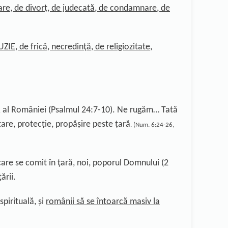
parare, de divorț, de judecată, de condamnare, de
ZIE, de frică
, necredință, de religiozitate,
 al României
(Psalmul 24:7-10).
Ne rugăm… Tată
are, protecție, propășire peste țară
. (Num. 6:24-26,
care se comit în țară, noi, poporul Domnului
(2
ării
.
spirituală
, ș
i
românii să se întoarcă masiv la