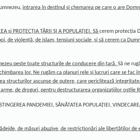
 Dumnezeu,
intrarea în destinul și chemarea pe care o are Domn
EA și PROTECȚIA ȚĂRII ȘI A POPULAȚIEI. Să
cerem protecția 
boi, de violență, de islam, tensiuni sociale, și să cerem ca Dumne
ezeu peste toate structurile de conducere din țară.
Să ne ru
 schimbarea lor
. Ne rugăm ca
planuri rele și lucruri care se fac î
rea structurilor ascunse de putere
, care periclitează integritate
 arme, de droguri,
pentru
destructurarea organizațiilor ostile
, STINGEREA PANDEMIEI, SĂNĂTATEA POPULAȚIEI, VINDECAR
de, de măsuri abuzive, de restricționări ale libertăților de 