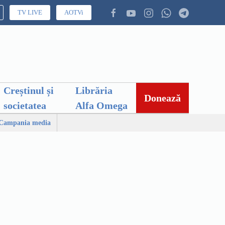
TV LIVE
AOTVi
Creștinul și
Librăria
Donează
societatea
Alfa Omega
Campania media