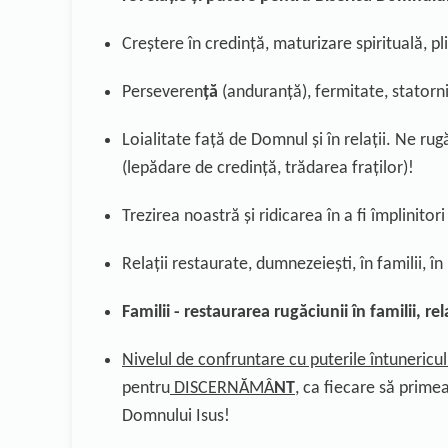
Creștere în credință, maturizare spirituală, pli
Perseveren
ță
(anduranță),
fermitat
e,
statorn
Loialitate
față de Domnul și în relații. Ne rugă
(lepădare de credință, trădarea fraților)!
Trezirea noastr
ă
ș
i ridicarea
î
n a fi
î
mplinitori
Relații
restaurate,
dumnezeiești
,
î
n familii,
î
n 
Familii
- restaurarea
rugăciunii
î
n familii,
rel
Nivelul de confruntare cu puterile întunericul
pentru
DISCERNĂMÂ
NT
, ca fiecare să prime
Domnului Isus!