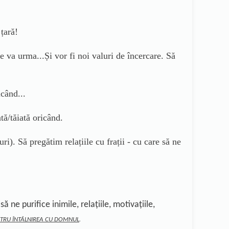
țară!
rma...Și vor fi noi valuri de încercare. Să
când...
ă/tăiată oricând.
ri). Să pregătim relațiile cu frații - cu care să ne
 să ne purifice inimile, relațiile, motivațiile,
PENTRU ÎNTÂLNIREA CU DOMNUL
.