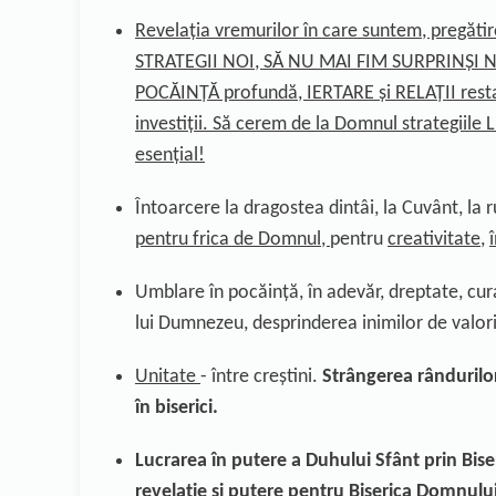
Revelația vremurilor în care suntem, pregăti
STRATEGII NOI, SĂ NU MAI FIM SURPRINȘI NEPREG
POCĂINȚĂ profundă, IERTARE și RELAȚII restau
investiții. Să cerem de la Domnul strategiile 
esențial!
Întoarcere la dragostea dintâi, la
Cuvânt
, la
r
pentru frica de Domnul
,
pentru
creativitate
,
Umblare î
n
pocăință
,
în adevăr, dreptate, cur
lui Dumnezeu,
desprinderea inimilor de valori
Unitate
-
între creștini.
Strângerea rândurilor
în biserici.
Lucrarea
î
n putere a Duhului
Sfânt
prin Bise
revelație și pute
re
pentru Biseric
a Domnulu