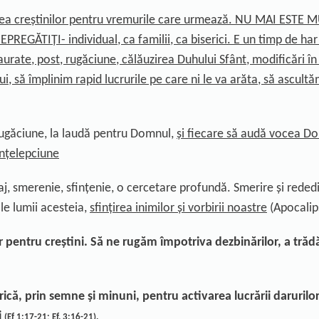
rea creștinilor pentru vremurile care urmează.
NU MAI ESTE M
ĂTIȚI- individual, ca familii, ca biserici. E un timp de har - 
rate, post, rugăciune, călăuzirea Duhului Sfânt, modificări în
Lui, să împlinim rapid lucrurile pe care ni le va arăta, să asc
ugăciune
, la
laudă
pentru Domnul,
și
fiecare să audă vocea D
înțelepciune
aj, smerenie, sfințenie, o
cercetare profund
ă.
Smerire și
reded
le lumii acesteia,
sfințirea inimilor și vorbirii noastre
(Apocalip
 pentru creștini. Să ne rugăm împotriva dezbinărilor, a
trădă
ric
ă
, prin semne
ș
i minuni, pentru activarea
lucrării
darurilo
i
(Ef 1:17-21; Ef. 3:16-21).