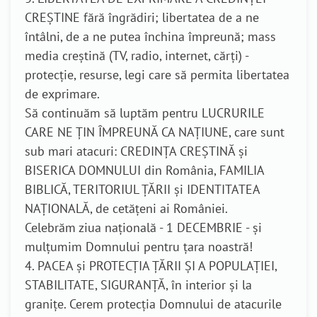
CREȘTINE fără îngrădiri; libertatea de a ne
întâlni, de a ne putea închina împreună; mass
media creștină (TV, radio, internet, cărți) -
protecție, resurse, legi care să permita libertatea
de exprimare.
Să continuăm să luptăm pentru LUCRURILE
CARE NE ȚIN ÎMPREUNĂ CA NAȚIUNE, care sunt
sub mari atacuri: CREDINȚA CREȘTINĂ și
BISERICA DOMNULUI din România, FAMILIA
BIBLICĂ, TERITORIUL ȚĂRII și IDENTITATEA
NAȚIONALĂ, de cetățeni ai României.
Celebrăm ziua națională - 1 DECEMBRIE - și
mulțumim Domnului pentru țara noastră!
4. PACEA și PROTECȚIA ȚĂRII ȘI A POPULAȚIEI,
STABILITATE, SIGURANȚĂ, în interior și la
granițe. Cerem protecția Domnului de atacurile