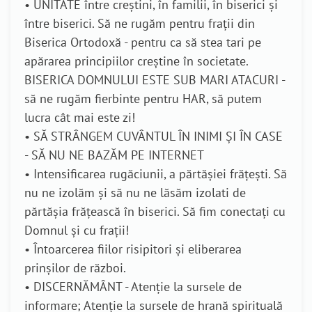
• UNITATE între creștini, în familii, în biserici și
între biserici. Să ne rugăm pentru frații din
Biserica Ortodoxă - pentru ca să stea tari pe
apărarea principiilor creștine în societate.
BISERICA DOMNULUI ESTE SUB MARI ATACURI -
să ne rugăm fierbinte pentru HAR, să putem
lucra cât mai este zi!
• SĂ STRÂNGEM CUVÂNTUL ÎN INIMI ȘI ÎN CASE
- SĂ NU NE BAZĂM PE INTERNET
• Intensificarea rugăciunii, a părtășiei frățești. Să
nu ne izolăm și să nu ne lăsăm izolati de
părtășia frățească în biserici. Să fim conectați cu
Domnul și cu frații!
• Întoarcerea fiilor risipitori și eliberarea
prinșilor de război.
• DISCERNĂMÂNT - Atenție la sursele de
informare; Atenție la sursele de hrană spirituală