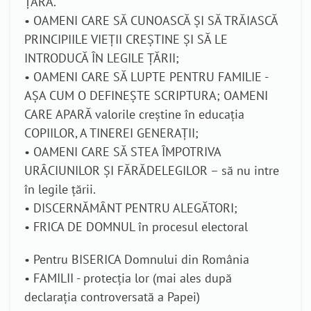
ȚARĂ.
• OAMENI CARE SĂ CUNOASCĂ ȘI SĂ TRĂIASCĂ
PRINCIPIILE VIEȚII CREȘTINE ȘI SĂ LE
INTRODUCĂ ÎN LEGILE ȚĂRII;
• OAMENI CARE SĂ LUPTE PENTRU FAMILIE -
AȘA CUM O DEFINEȘTE SCRIPTURA; OAMENI
CARE APARĂ valorile creștine în educația
COPIILOR, A TINEREI GENERAȚII;
• OAMENI CARE SĂ STEA ÎMPOTRIVA
URÂCIUNILOR ȘI FĂRĂDELEGILOR – să nu intre
în legile țării.
• DISCERNĂMÂNT PENTRU ALEGĂTORI;
• FRICA DE DOMNUL în procesul electoral
• Pentru BISERICA Domnului din România
• FAMILII - protecția lor (mai ales după
declarația controversată a Papei)