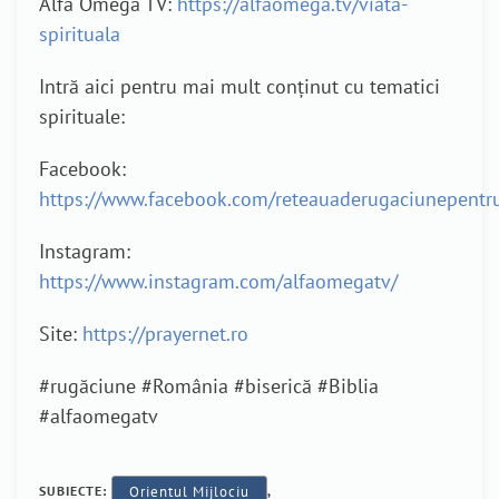
Alfa Omega TV:
https://alfaomega.tv/viata-
spirituala
Intră aici pentru mai mult conținut cu tematici
spirituale:
Facebook:
https://www.facebook.com/reteauaderugaciunepentr
Instagram:
https://www.instagram.com/alfaomegatv/
Site:
https://prayernet.ro
#rugăciune #România #biserică #Biblia
#alfaomegatv
SUBIECTE:
Orientul Mijlociu
,