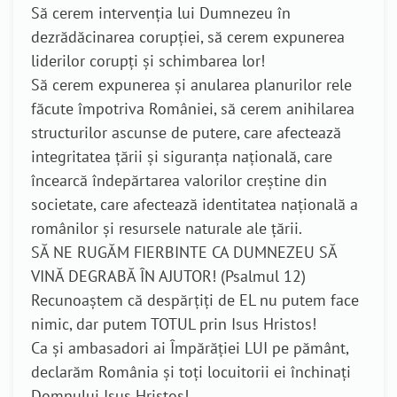
Să cerem intervenția lui Dumnezeu în
dezrădăcinarea corupției, să cerem expunerea
liderilor corupți și schimbarea lor!
Să cerem expunerea și anularea planurilor rele
făcute împotriva României, să cerem anihilarea
structurilor ascunse de putere, care afectează
integritatea țării și siguranța națională, care
încearcă îndepărtarea valorilor creștine din
societate, care afectează identitatea națională a
românilor și resursele naturale ale țării.
SĂ NE RUGĂM FIERBINTE CA DUMNEZEU SĂ
VINĂ DEGRABĂ ÎN AJUTOR! (Psalmul 12)
Recunoaștem că despărțiți de EL nu putem face
nimic, dar putem TOTUL prin Isus Hristos!
Ca și ambasadori ai Împărăției LUI pe pământ,
declarăm România și toți locuitorii ei închinați
Domnului Isus Hristos!