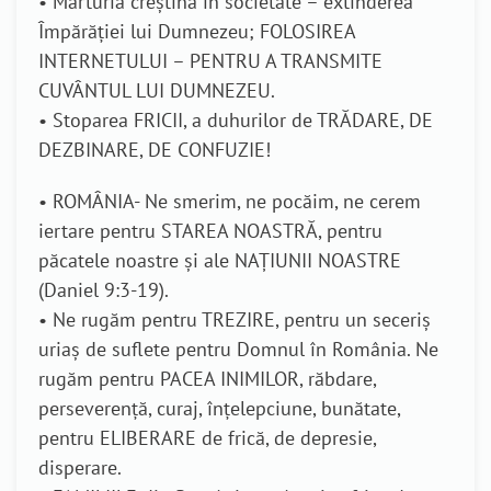
• Mărturia creștină în societate – extinderea
Împărăției lui Dumnezeu; FOLOSIREA
INTERNETULUI – PENTRU A TRANSMITE
CUVÂNTUL LUI DUMNEZEU.
• Stoparea FRICII, a duhurilor de TRĂDARE, DE
DEZBINARE, DE CONFUZIE!
• ROMÂNIA- Ne smerim, ne pocăim, ne cerem
iertare pentru STAREA NOASTRĂ, pentru
păcatele noastre și ale NAȚIUNII NOASTRE
(Daniel 9:3-19).
• Ne rugăm pentru TREZIRE, pentru un seceriș
uriaș de suflete pentru Domnul în România. Ne
rugăm pentru PACEA INIMILOR, răbdare,
perseverență, curaj, înțelepciune, bunătate,
pentru ELIBERARE de frică, de depresie,
disperare.