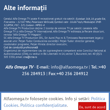
Alte informații
Canalul Alfa Omega TV poate fi recepționat gratuit via satelit:
Eutelsat 16A, 16 grade Est,
Frecventa – 12.567 Mhz, Polarizare
Vertica
lă, Symbol rate - 16.667 ks/s, Modulație: DVB-
S2,8PSK, FEC - 3/5, Codare - MPEG-4
.
Alfa Omega TV Production deține 2 licențe de emisie TV pe satelit: canalele Alfa
Omega TV și Alfa Omega TV Internațional. Alfa Omega TV editeaza, la fiecare doua luni,
revista: "Alfa Omega TV Magazin".
SC Alfa Omega TV Production SRL, Str Aurel Pop nr. 8, Timisoara. Reprezentant legal și
asociat unic: Pețan Tudor. Conducerea societății: Pețan Tudor: director general,
coodonator programe; Pețan Mirela: director executiv;
Cod de conduită profesională
Organismul de reglementare sau de supraveghere competent este Consiliul National al
Audiovizualului (CNA), cu sediul in Bd. Libertatii nr.14, sector 5, Bucuresti, tel: 40 (0)21
305 5350, email:
cna@cna.ro
Alfa Omega TV
-
E-mail:
info@alfaomega.tv
|
Tel.:+40
256 284913
|
Fax:+40 256 284912
Alfaomega.tv folosește cookies. Info și setări:
Politica
Cookies
.
Politica confidențialitate
.
Da, sunt de acord