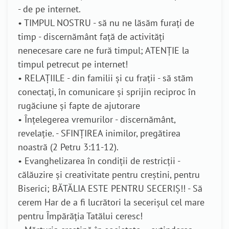
- de pe internet.
• TIMPUL NOSTRU - să nu ne lăsăm furați de
timp - discernământ față de activități
nenecesare care ne fură timpul; ATENȚIE la
timpul petrecut pe internet!
• RELAȚIILE - din familii și cu frații - să stăm
conectați, în comunicare și sprijin reciproc în
rugăciune și fapte de ajutorare
• Înțelegerea vremurilor - discernământ,
revelație. - SFINȚIREA inimilor, pregătirea
noastră (2 Petru 3:11-12).
• Evanghelizarea în condiții de restricții -
călăuzire și creativitate pentru creștini, pentru
Biserici; BĂTĂLIA ESTE PENTRU SECERIȘ!! - Să
cerem Har de a fi lucrători la secerișul cel mare
pentru Împărăția Tatălui ceresc!