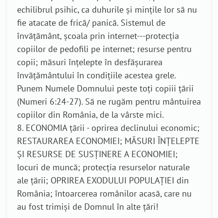
echilibrul psihic, ca duhurile și mințile lor să nu
fie atacate de frică/ panică. Sistemul de
învățământ, școala prin internet---protecția
copiilor de pedofili pe internet; resurse pentru
copii; măsuri înțelepte în desfășurarea
învățământului în condițiile acestea grele.
Punem Numele Domnului peste toți copiii țării
(Numeri 6:24-27). Să ne rugăm pentru mântuirea
copiilor din România, de la vârste mici.
8. ECONOMIA țării - oprirea declinului economic;
RESTAURAREA ECONOMIEI; MĂSURI ÎNȚELEPTE
ȘI RESURSE DE SUSȚINERE A ECONOMIEI;
locuri de muncă; protecția resurselor naturale
ale țării; OPRIREA EXODULUI POPULAȚIEI din
România; întoarcerea românilor acasă, care nu
au fost trimiși de Domnul în alte țări!