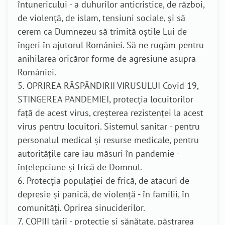
întunericului - a duhurilor anticristice, de război,
de violență, de islam, tensiuni sociale, și să
cerem ca Dumnezeu să trimită oștile Lui de
îngeri în ajutorul României. Să ne rugăm pentru
anihilarea oricăror forme de agresiune asupra
României.
5. OPRIREA RĂSPÂNDIRII VIRUSULUI Covid 19,
STINGEREA PANDEMIEI, protecția locuitorilor
față de acest virus, creșterea rezistenței la acest
virus pentru locuitori. Sistemul sanitar - pentru
personalul medical și resurse medicale, pentru
autoritățile care iau măsuri în pandemie -
înțelepciune și frică de Domnul.
6. Protecția populației de frică, de atacuri de
depresie și panică, de violență - în familii, în
comunități. Oprirea sinuciderilor.
7. COPIII țării - protecție și sănătate, păstrarea