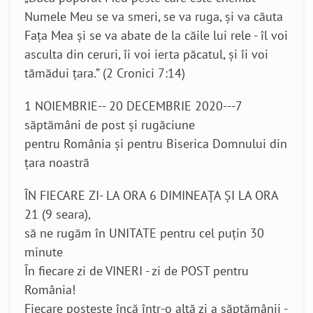
Numele Meu se va smeri, se va ruga, şi va căuta
Faţa Mea şi se va abate de la căile lui rele - îl voi
asculta din ceruri, îi voi ierta păcatul, şi îi voi
tămădui ţara.” (2 Cronici 7:14)
1 NOIEMBRIE-- 20 DECEMBRIE 2020---7
săptămâni de post și rugăciune
pentru România și pentru Biserica Domnului din
țara noastră
ÎN FIECARE ZI- LA ORA 6 DIMINEAȚA ȘI LA ORA
21 (9 seara),
să ne rugăm în UNITATE pentru cel puțin 30
minute
În fiecare zi de VINERI - zi de POST pentru
România!
Fiecare postește încă într-o altă zi a săptămânii -