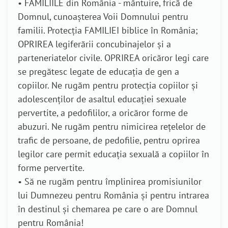
• FAMILIILE din România - mântuire, frică de
Domnul, cunoașterea Voii Domnului pentru
familii. Protecția FAMILIEI biblice în România;
OPRIREA legiferării concubinajelor și a
parteneriatelor civile. OPRIREA oricăror legi care
se pregătesc legate de educația de gen a
copiilor. Ne rugăm pentru protecția copiilor și
adolescenților de asaltul educației sexuale
pervertite, a pedofililor, a oricăror forme de
abuzuri. Ne rugăm pentru nimicirea rețelelor de
trafic de persoane, de pedofilie, pentru oprirea
legilor care permit educația sexuală a copiilor în
forme pervertite.
• Să ne rugăm pentru împlinirea promisiunilor
lui Dumnezeu pentru România și pentru intrarea
în destinul și chemarea pe care o are Domnul
pentru România!