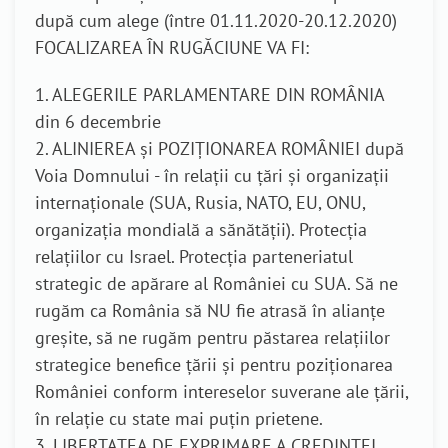
după cum alege (între 01.11.2020-20.12.2020)
FOCALIZAREA ÎN RUGĂCIUNE VA FI:
1. ALEGERILE PARLAMENTARE DIN ROMÂNIA
din 6 decembrie
2. ALINIEREA și POZIȚIONAREA ROMÂNIEI după
Voia Domnului - în relații cu țări și organizații
internaționale (SUA, Rusia, NATO, EU, ONU,
organizația mondială a sănătății). Protecția
relațiilor cu Israel. Protecția parteneriatul
strategic de apărare al României cu SUA. Să ne
rugăm ca România să NU fie atrasă în alianțe
greșite, să ne rugăm pentru păstarea relațiilor
strategice benefice țării și pentru poziționarea
României conform intereselor suverane ale țării,
în relație cu state mai puțin prietene.
3. LIBERTATEA DE EXPRIMARE A CREDINȚEI