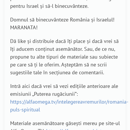
pentru Israel și să-l binecuvânteze.
Domnul să binecuvânteze România și Israelul!
MARANATA!
Dă like și distribuie dacă îți place și dacă vrei să
îți aducem conținut asemănător. Sau, de ce nu,
propune tu alte tipuri de materiale sau subiecte
pe care să ți le oferim. Așteptăm să ne scrii
sugestiile tale în secțiunea de comentarii.
Intră aici dacă vrei să vezi edițiile anterioare ale
emisiunii „Puterea rugăciunii”:
https://alfaomega.tv/intelegereavremurilor/romania-
puls-spiritual
Materiale asemănătoare găsești mereu pe site-ul